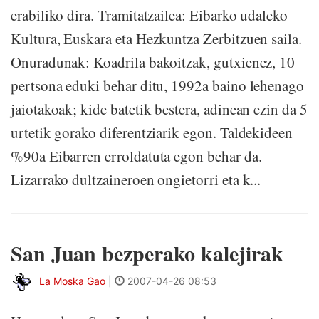
erabiliko dira. Tramitatzailea: Eibarko udaleko
Kultura, Euskara eta Hezkuntza Zerbitzuen saila.
Onuradunak: Koadrila bakoitzak, gutxienez, 10
pertsona eduki behar ditu, 1992a baino lehenago
jaiotakoak; kide batetik bestera, adinean ezin da 5
urtetik gorako diferentziarik egon. Taldekideen
%90a Eibarren erroldatuta egon behar da.
Lizarrako dultzaineroen ongietorri eta k...
San Juan bezperako kalejirak
La Moska Gao
|
2007-04-26 08:53