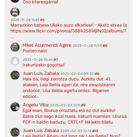
Oso interesgarria!
2025-11-29 11:43
#5
Marrazkien babesa Uliako auzo elkarteari - Aketz etxea (argaz
https://www.flickr.com/photos/38892589@N02/albums/7217
...
Mikel Asurmendi Agirre
2025-11-26 11:59
#6
Pozten naiz!
2025-11-26 10:44
#7
Irakurtzeko gogotsu!
Juan Luis Zabala
2025-02-04 09:33
#8
Hala da, begi zorrotza duzu. Aurkitu dut: 41.
atalean, Laia Beitia ageri da, nire despistearen
ondorioz, Lisa Beitia agertu ordez. Bigarren
edizior...
Angelu Villa
2025-02-03 21:11
#9
Egia esan, liburua orraztatu eta ez dut aurkitu!
Baina ziur nago ikusi nuela, irakurri nuenean. Lburua
PDF-n baldin baduzu, CRTL+F teklekin bilatu.
Juan Luis Zabala
2025-02-03 12:14
#10
Laia Beitia? Aipatu dut inoiz nik Laia Beitia? Non?