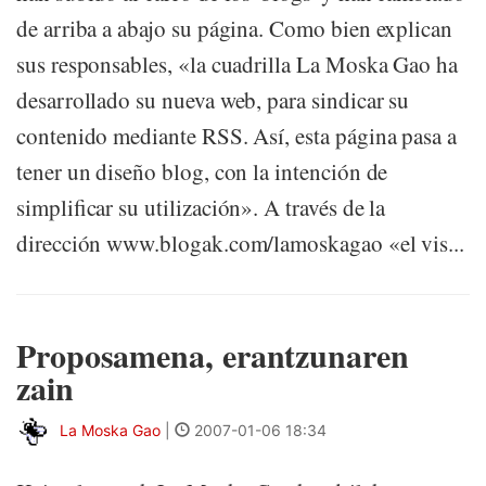
de arriba a abajo su página. Como bien explican
sus responsables, «la cuadrilla La Moska Gao ha
desarrollado su nueva web, para sindicar su
contenido mediante RSS. Así, esta página pasa a
tener un diseño blog, con la intención de
simplificar su utilización». A través de la
dirección www.blogak.com/lamoskagao «el vis...
Proposamena, erantzunaren
zain
La Moska Gao
|
2007-01-06 18:34