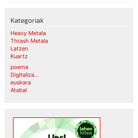
Kategoriak
Heavy Metala
Thrash Metala
Latzen
Kuartz
poema
Digitaliza...
euskara
Atabal