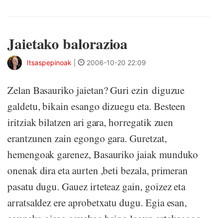
Jaietako balorazioa
Itsaspepinoak
|
2006-10-20 22:09
Zelan Basauriko jaietan? Guri ezin diguzue
galdetu, bikain esango dizuegu eta. Besteen
iritziak bilatzen ari gara, horregatik zuen
erantzunen zain egongo gara. Guretzat,
hemengoak garenez, Basauriko jaiak munduko
onenak dira eta aurten ,beti bezala, primeran
pasatu dugu. Gauez irteteaz gain, goizez eta
arratsaldez ere aprobetxatu dugu. Egia esan,