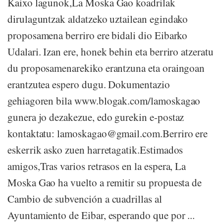
Kaixo lagunok,La Moska Gao koadrilak
dirulaguntzak aldatzeko uztailean egindako
proposamena berriro ere bidali dio Eibarko
Udalari. Izan ere, honek behin eta berriro atzeratu
du proposamenarekiko erantzuna eta oraingoan
erantzutea espero dugu. Dokumentazio
gehiagoren bila www.blogak.com/lamoskagao
gunera jo dezakezue, edo gurekin e-postaz
kontaktatu: lamoskagao@gmail.com.Berriro ere
eskerrik asko zuen harretagatik.Estimados
amigos,Tras varios retrasos en la espera, La
Moska Gao ha vuelto a remitir su propuesta de
Cambio de subvención a cuadrillas al
Ayuntamiento de Eibar, esperando que por ...