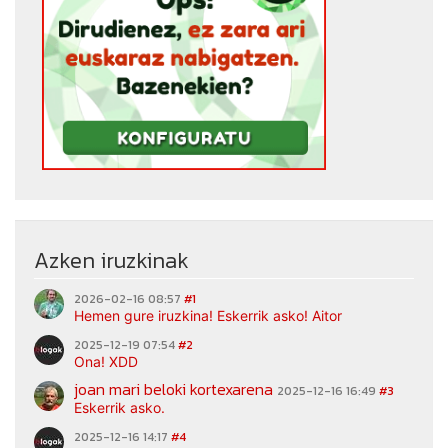
Azken iruzkinak
2026-02-16 08:57
#1
Hemen gure iruzkina! Eskerrik asko! Aitor
2025-12-19 07:54
#2
Ona! XDD
joan mari beloki kortexarena
2025-12-16 16:49
#3
Eskerrik asko.
2025-12-16 14:17
#4