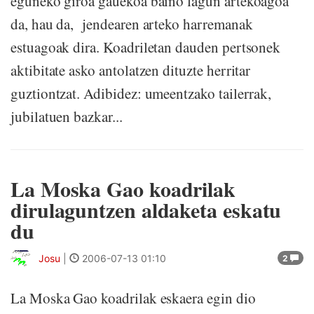
eguneko giroa gauekoa baino lagun artekoagoa
da, hau da, jendearen arteko harremanak
estuagoak dira. Koadriletan dauden pertsonek
aktibitate asko antolatzen dituzte herritar
guztiontzat. Adibidez: umeentzako tailerrak,
jubilatuen bazkar...
La Moska Gao koadrilak
dirulaguntzen aldaketa eskatu
du
Josu
|
2006-07-13 01:10
2
La Moska Gao koadrilak eskaera egin dio