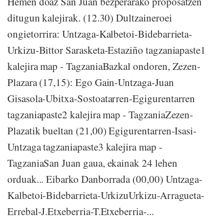
Hemen doaz San Juan bezperarako proposatzen
ditugun kalejirak. (12.30) Dultzaineroei
ongietorrira: Untzaga-Kalbetoi-Bidebarrieta-
Urkizu-Bittor Sarasketa-Estaziño tagzaniapaste1
kalejira map - TagzaniaBazkal ondoren, Zezen-
Plazara (17,15): Ego Gain-Untzaga-Juan
Gisasola-Ubitxa-Sostoatarren-Egigurentarren
tagzaniapaste2 kalejira map - TagzaniaZezen-
Plazatik bueltan (21,00) Egigurentarren-Isasi-
Untzaga tagzaniapaste3 kalejira map -
TagzaniaSan Juan gaua, ekainak 24 lehen
orduak... Eibarko Danborrada (00,00) Untzaga-
Kalbetoi-Bidebarrieta-UrkizuUrkizu-Arragueta-
Errebal-J.Etxeberria-T.Etxeberria-...