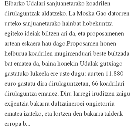
Eibarko Udalari sanjuanetarako koadrilen
dirulaguntzak aldatzeko. La Moska Gao datorren
urteko sanjuanetarako hainbat hobekuntza
egiteko ideiak biltzen ari da, eta proposamenen
artean eskaera hau dago.Proposamen honen
helburua koadrilen mugimenduari beste bultzada
bat ematea da, baina honekin Udalak gutxiago
gastatuko lukeela ere uste dugu: aurten 11.880
euro gastatu dira dirulaguntzetan, 66 koadrilari
dirulaguntza emanez. Diru larregi iruditzen zaigu
exijentzia bakarra dultzaineroei ongietorria
ematea izateko, eta lortzen den bakarra taldeak
erropa b...