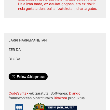
Hala izan bada, ez daukat gogoan, eta ez dakit
nola gertatu den, baina, izatekotan, ohartu gabe.
JARRI HARREMANETAN
|
ZER DA
|
BLOGA
CodeSyntax
-ek garatuta. Softwarea:
Django
frameworkean oinarritutako
Bitakora
produktua.