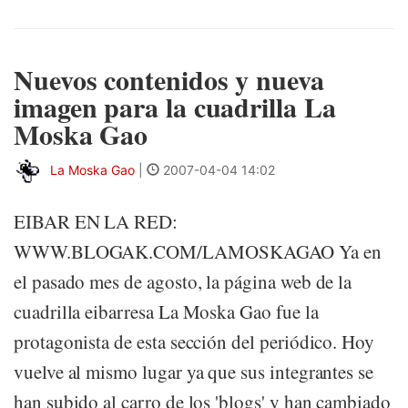
Nuevos contenidos y nueva
imagen para la cuadrilla La
Moska Gao
La Moska Gao
|
2007-04-04 14:02
EIBAR EN LA RED:
WWW.BLOGAK.COM/LAMOSKAGAO Ya en
el pasado mes de agosto, la página web de la
cuadrilla eibarresa La Moska Gao fue la
protagonista de esta sección del periódico. Hoy
vuelve al mismo lugar ya que sus integrantes se
han subido al carro de los 'blogs' y han cambiado