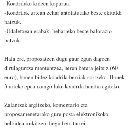
-Koadrilako kideen kopurua.
-Koadrilak urtean zehar antolatutako beste ekitaldi
batzuk.
-Udaletxean erabaki beharreko beste balorazio
batzuk.
Hala ere, proposatzen dugu gaur egun dagoen
dirulaguntza mantentzea, heren batera jeitsiz (60
euro), honen bidez koadrila berriak sortzeko. Honek
3 urteko epea izango luke koadrila handia egiteko.
Zalantzak argitzeko, komentario eta
proposamenetarako gure posta elektronikoko
helbidea irekitzen diegu herritarrei: