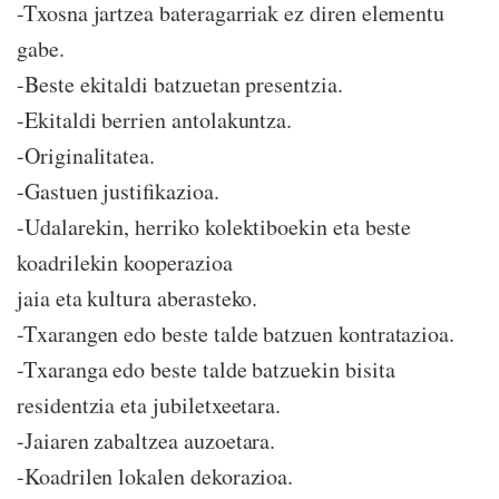
-Txosna jartzea bateragarriak ez diren elementu
gabe.
-Beste ekitaldi batzuetan presentzia.
-Ekitaldi berrien antolakuntza.
-Originalitatea.
-Gastuen justifikazioa.
-Udalarekin, herriko kolektiboekin eta beste
koadrilekin kooperazioa
jaia eta kultura aberasteko.
-Txarangen edo beste talde batzuen kontratazioa.
-Txaranga edo beste talde batzuekin bisita
residentzia eta jubiletxeetara.
-Jaiaren zabaltzea auzoetara.
-Koadrilen lokalen dekorazioa.