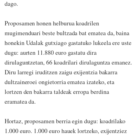
dago.
Proposamen honen helburua koadrilen
mugimenduari beste bultzada bat ematea da, baina
honekin Udalak gutxiago gastatuko lukeela ere uste
dugu: aurten 11.880 euro gastatu dira
dirulaguntzetan, 66 koadrilari dirulaguntza emanez.
Diru larregi iruditzen zaigu exijentzia bakarra
dultzaineroei ongietorria ematea izateko, eta
lortzen den bakarra taldeak erropa berdina
eramatea da.
Hortaz, proposamen berria egin dugu: koadrilako
1.000 euro. 1.000 euro hauek lortzeko, exijentziez