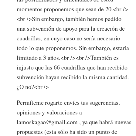
momentos proponemos que sean de 20.<br />
<br />Sin embargo, también hemos pedido
una subvención de apoyo para la creación de
cuadrillas, en cuyo caso no sería necesario
todo lo que proponemos. Sin embargo, estaría
limitado a 3 años.<br /><br />También es
injusto que las 66 cuadrillas que han recibido
subvención hayan recibido la misma cantidad.
¿O no?<br />
Permíteme rogarte envíes tus sugerencias,
opiniones y valoraciones a
lamoskagao@gmail.com , ya que habrá nuevas
propuestas (esta sólo ha sido un punto de