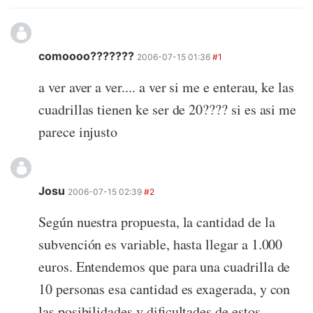
comoooo???????
2006-07-15 01:36
#1
a ver aver a ver.... a ver si me e enterau, ke las
cuadrillas tienen ke ser de 20???? si es asi me
parece injusto
Josu
2006-07-15 02:39
#2
Según nuestra propuesta, la cantidad de la
subvención es variable, hasta llegar a 1.000
euros. Entendemos que para una cuadrilla de
10 personas esa cantidad es exagerada, y con
las posibilidades y dificultades de estos