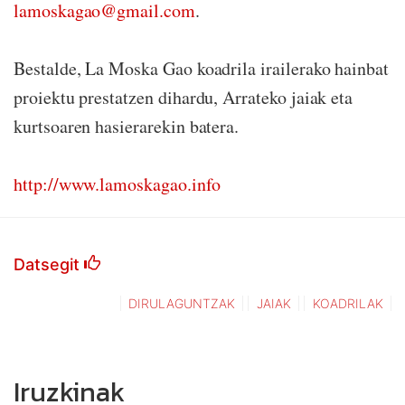
lamoskagao@gmail.com
.
Bestalde, La Moska Gao koadrila irailerako hainbat
proiektu prestatzen dihardu, Arrateko jaiak eta
kurtsoaren hasierarekin batera.
http://www.lamoskagao.info
Datsegit
DIRULAGUNTZAK
JAIAK
KOADRILAK
Iruzkinak