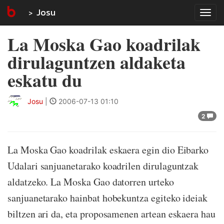
Josu
Tog
navi
La Moska Gao koadrilak
dirulaguntzen aldaketa
eskatu du
Josu
|
2006-07-13 01:10
2
La Moska Gao koadrilak eskaera egin dio Eibarko
Udalari sanjuanetarako koadrilen dirulaguntzak
aldatzeko. La Moska Gao datorren urteko
sanjuanetarako hainbat hobekuntza egiteko ideiak
biltzen ari da, eta proposamenen artean eskaera hau