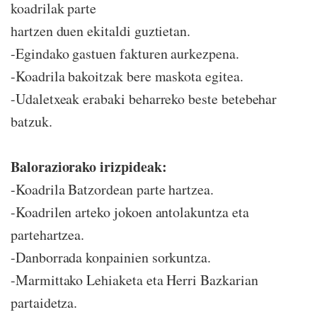
koadrilak parte
hartzen duen ekitaldi guztietan.
-Egindako gastuen fakturen aurkezpena.
-Koadrila bakoitzak bere maskota egitea.
-Udaletxeak erabaki beharreko beste betebehar
batzuk.
Baloraziorako irizpideak:
-Koadrila Batzordean parte hartzea.
-Koadrilen arteko jokoen antolakuntza eta
partehartzea.
-Danborrada konpainien sorkuntza.
-Marmittako Lehiaketa eta Herri Bazkarian
partaidetza.