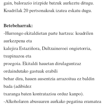
gain, balorazio irizpide batzuk aurkeztu ditugu.
Koadrilak 20 pertsonakoak izatea eskatu dugu.
Betebeharrak:
-Hurrengo ekitaldietan parte hartzea: koadrilen
aurkezpena eta
kalejira Estaziñora, Dultzaineroei ongietorria,
txupinazoa eta
proegoia. Ekitaldi hauetan dirulaguntzaz
ordaindutako gastuak erabili
behar dira, hauen ausentzia arrazoitua ez baldin
bada (adibidez
txaranga baten kontratazioa orduz kanpo).
-Alkoholaren abusuaren aurkako pegatina eramatea