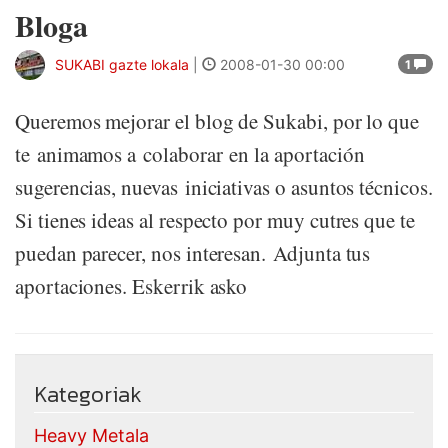
Bloga
SUKABI gazte lokala
|
2008-01-30 00:00
1
Queremos mejorar el blog de Sukabi, por lo que
te animamos a colaborar en la aportación
sugerencias, nuevas iniciativas o asuntos técnicos.
Si tienes ideas al respecto por muy cutres que te
puedan parecer, nos interesan. Adjunta tus
aportaciones. Eskerrik asko
Kategoriak
Heavy Metala