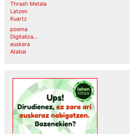
Thrash Metala
Latzen
Kuartz
poema
Digitaliza...
euskara
Atabal