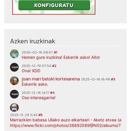
Azken iruzkinak
2026-02-16 08:57
#1
Hemen gure iruzkina! Eskerrik asko! Aitor
2025-12-19 07:54
#2
Ona! XDD
joan mari beloki kortexarena
2025-12-16 16:49
#3
Eskerrik asko.
2025-12-16 14:17
#4
Oso interesgarria!
2025-11-29 11:43
#5
Marrazkien babesa Uliako auzo elkarteari - Aketz etxea (argaz
https://www.flickr.com/photos/38892589@N02/albums/7217
...