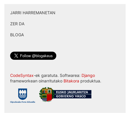
JARRI HARREMANETAN
|
ZER DA
|
BLOGA
CodeSyntax
-ek garatuta. Softwarea:
Django
frameworkean oinarritutako
Bitakora
produktua.