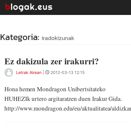
Kategoria:
iradokizunak
Ez dakizula zer irakurri?
Letrak Airean
|
2012-03-13 12:15
Hona hemen Mondragon Unibertsitateko
HUHEZIk urtero argitaratzen duen Irakur Gida.
http://www.mondragon.edu/eu/aktualitatea/aldizkar