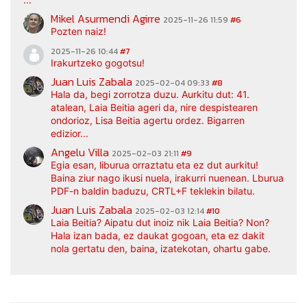
Mikel Asurmendi Agirre
2025-11-26 11:59
#6
Pozten naiz!
2025-11-26 10:44
#7
Irakurtzeko gogotsu!
Juan Luis Zabala
2025-02-04 09:33
#8
Hala da, begi zorrotza duzu. Aurkitu dut: 41.
atalean, Laia Beitia ageri da, nire despistearen
ondorioz, Lisa Beitia agertu ordez. Bigarren
edizior...
Angelu Villa
2025-02-03 21:11
#9
Egia esan, liburua orraztatu eta ez dut aurkitu!
Baina ziur nago ikusi nuela, irakurri nuenean. Lburua
PDF-n baldin baduzu, CRTL+F teklekin bilatu.
Juan Luis Zabala
2025-02-03 12:14
#10
Laia Beitia? Aipatu dut inoiz nik Laia Beitia? Non?
Hala izan bada, ez daukat gogoan, eta ez dakit
nola gertatu den, baina, izatekotan, ohartu gabe.