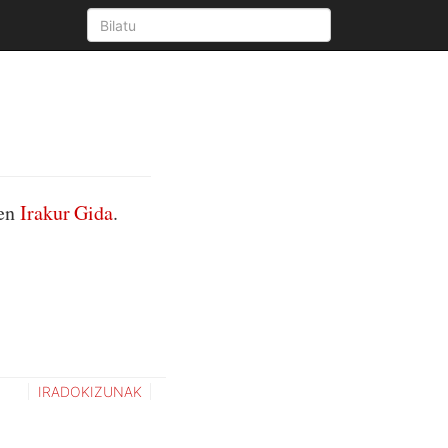
uen
Irakur Gida
.
IRADOKIZUNAK