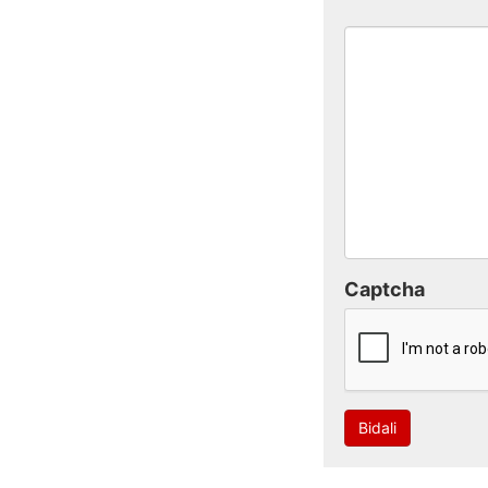
Captcha
Bidali