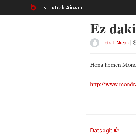
Letrak Airean
Ez daki
Letrak Airean
|
Hona hemen Mondr
http://www.mondra
Datsegit