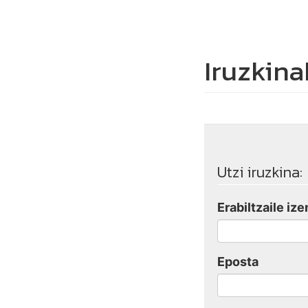
Iruzkina
Utzi iruzkina:
Erabiltzaile ize
Eposta