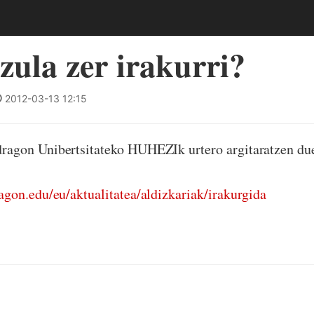
zula zer irakurri?
2012-03-13 12:15
agon Unibertsitateko HUHEZIk urtero argitaratzen d
gon.edu/eu/aktualitatea/aldizkariak/irakurgida