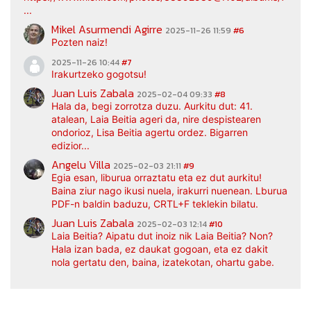
...
Mikel Asurmendi Agirre
2025-11-26 11:59
#6
Pozten naiz!
2025-11-26 10:44
#7
Irakurtzeko gogotsu!
Juan Luis Zabala
2025-02-04 09:33
#8
Hala da, begi zorrotza duzu. Aurkitu dut: 41.
atalean, Laia Beitia ageri da, nire despistearen
ondorioz, Lisa Beitia agertu ordez. Bigarren
edizior...
Angelu Villa
2025-02-03 21:11
#9
Egia esan, liburua orraztatu eta ez dut aurkitu!
Baina ziur nago ikusi nuela, irakurri nuenean. Lburua
PDF-n baldin baduzu, CRTL+F teklekin bilatu.
Juan Luis Zabala
2025-02-03 12:14
#10
Laia Beitia? Aipatu dut inoiz nik Laia Beitia? Non?
Hala izan bada, ez daukat gogoan, eta ez dakit
nola gertatu den, baina, izatekotan, ohartu gabe.