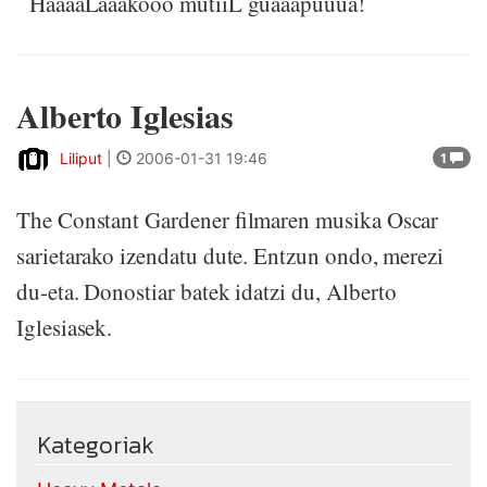
HaaaaLaaakooo mutiiL guaaapuuua!
Alberto Iglesias
Liliput
|
2006-01-31 19:46
1
The Constant Gardener filmaren musika Oscar
sarietarako izendatu dute. Entzun ondo, merezi
du-eta. Donostiar batek idatzi du, Alberto
Iglesiasek.
Kategoriak