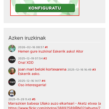
Azken iruzkinak
2026-02-16 08:57
#1
Hemen gure iruzkina! Eskerrik asko! Aitor
2025-12-19 07:54
#2
Ona! XDD
joan mari beloki kortexarena
2025-12-16 16:49
#3
Eskerrik asko.
2025-12-16 14:17
#4
Oso interesgarria!
2025-11-29 11:43
#5
Marrazkien babesa Uliako auzo elkarteari - Aketz etxea (argaz
https://www.flickr.com/photos/38892589@N02/albums/7217