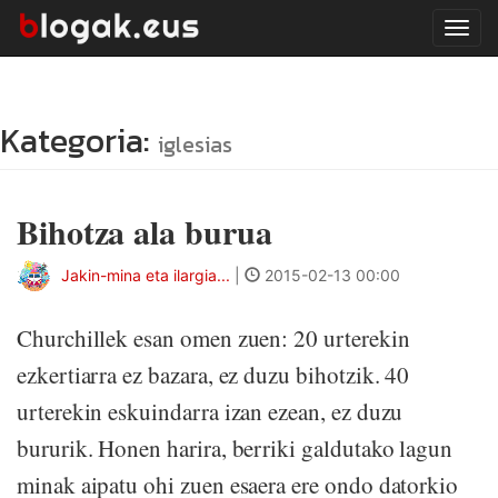
Tog
navi
Kategoria:
iglesias
Bihotza ala burua
Jakin-mina eta ilargia...
|
2015-02-13 00:00
Churchillek esan omen zuen: 20 urterekin
ezkertiarra ez bazara, ez duzu bihotzik. 40
urterekin eskuindarra izan ezean, ez duzu
bururik. Honen harira, berriki galdutako lagun
minak aipatu ohi zuen esaera ere ondo datorkio