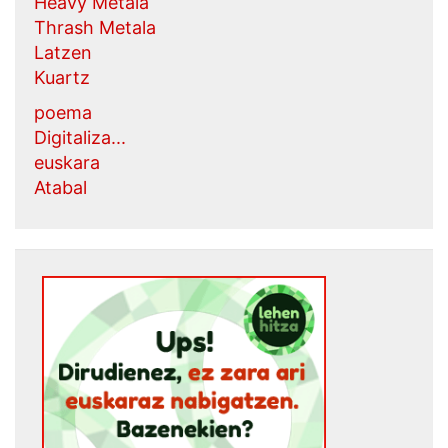
Heavy Metala
Thrash Metala
Latzen
Kuartz
poema
Digitaliza...
euskara
Atabal