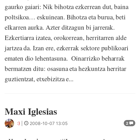
gaurko gaiari: Nik bihotza ezkerrean dut, baina
poltsikoa… eskuinean. Bihotza eta burua, beti
elkarren aurka. Azter ditzagun bi jarrerak.
Ezkertiarra izatea, orokorrean, herritarren alde
jartzea da. Izan ere, ezkerrak sektore publikoari
ematen dio lehentasuna. Oinarrizko beharrak
bermatzen ditu: osasuna eta hezkuntza herritar
guztientzat, etxebizitza e...
Maxi Iglesias
:)
|
2008-10-07 13:05
2