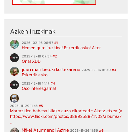
Azken iruzkinak
2026-02-16 08:57
#1
Hemen gure iruzkina! Eskerrik asko! Aitor
2025-12-19 07:54
#2
Ona! XDD
joan mari beloki kortexarena
2025-12-16 16:49
#3
Eskerrik asko.
2025-12-16 14:17
#4
Oso interesgarria!
2025-11-29 11:43
#5
Marrazkien babesa Uliako auzo elkarteari - Aketz etxea (argaz
https://www.flickr.com/photos/38892589@N02/albums/7217
...
Mikel Asurmendi Agirre
2025-11-26 11:59
#6