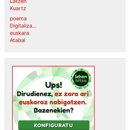
Latzen
Kuartz
poema
Digitaliza...
euskara
Atabal