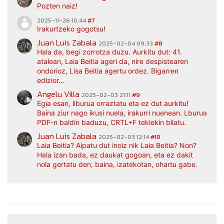
Pozten naiz!
2025-11-26 10:44
#7
Irakurtzeko gogotsu!
Juan Luis Zabala
2025-02-04 09:33
#8
Hala da, begi zorrotza duzu. Aurkitu dut: 41.
atalean, Laia Beitia ageri da, nire despistearen
ondorioz, Lisa Beitia agertu ordez. Bigarren
edizior...
Angelu Villa
2025-02-03 21:11
#9
Egia esan, liburua orraztatu eta ez dut aurkitu!
Baina ziur nago ikusi nuela, irakurri nuenean. Lburua
PDF-n baldin baduzu, CRTL+F teklekin bilatu.
Juan Luis Zabala
2025-02-03 12:14
#10
Laia Beitia? Aipatu dut inoiz nik Laia Beitia? Non?
Hala izan bada, ez daukat gogoan, eta ez dakit
nola gertatu den, baina, izatekotan, ohartu gabe.