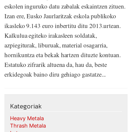
eskolen inguruko datu zabalak eskaintzen zituen.
Izan ere, Eusko Jaurlaritzak eskola publikoko
ikasleko 9.143 euro inbertitu ditu 2013.urtean.
Kalkulua egiteko irakasleen soldatak,
azpiegiturak, liburuak, material osagarria,
hornikuntza eta bekak hartzen dituzte kontuan.
Estatuko zifrarik altuena da, hau da, beste
erkidegoak baino diru gehiago gastatze...
Kategoriak
Heavy Metala
Thrash Metala