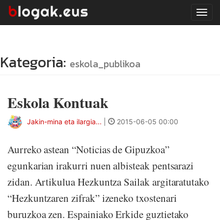
Tog
navi
Kategoria:
eskola_publikoa
Eskola Kontuak
Jakin-mina eta ilargia...
|
2015-06-05 00:00
Aurreko astean “Noticias de Gipuzkoa”
egunkarian irakurri nuen albisteak pentsarazi
zidan. Artikulua Hezkuntza Sailak argitaratutako
“Hezkuntzaren zifrak” izeneko txostenari
buruzkoa zen. Espainiako Erkide guztietako