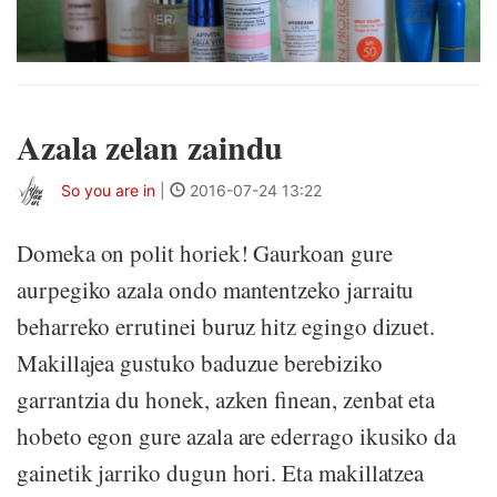
Azala zelan zaindu
So you are in
|
2016-07-24 13:22
Domeka on polit horiek! Gaurkoan gure
aurpegiko azala ondo mantentzeko jarraitu
beharreko errutinei buruz hitz egingo dizuet.
Makillajea gustuko baduzue berebiziko
garrantzia du honek, azken finean, zenbat eta
hobeto egon gure azala are ederrago ikusiko da
gainetik jarriko dugun hori. Eta makillatzea