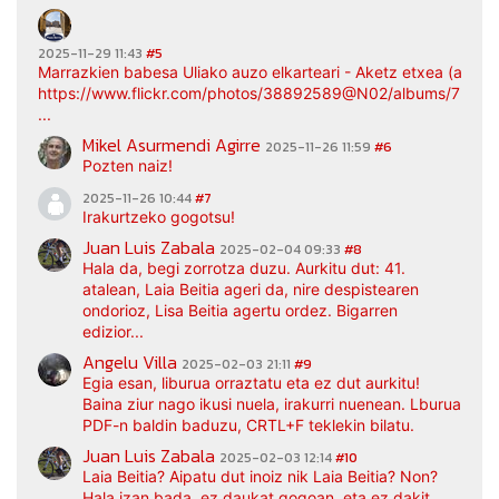
2025-11-29 11:43
#5
Marrazkien babesa Uliako auzo elkarteari - Aketz etxea (argaz
https://www.flickr.com/photos/38892589@N02/albums/7217
...
Mikel Asurmendi Agirre
2025-11-26 11:59
#6
Pozten naiz!
2025-11-26 10:44
#7
Irakurtzeko gogotsu!
Juan Luis Zabala
2025-02-04 09:33
#8
Hala da, begi zorrotza duzu. Aurkitu dut: 41.
atalean, Laia Beitia ageri da, nire despistearen
ondorioz, Lisa Beitia agertu ordez. Bigarren
edizior...
Angelu Villa
2025-02-03 21:11
#9
Egia esan, liburua orraztatu eta ez dut aurkitu!
Baina ziur nago ikusi nuela, irakurri nuenean. Lburua
PDF-n baldin baduzu, CRTL+F teklekin bilatu.
Juan Luis Zabala
2025-02-03 12:14
#10
Laia Beitia? Aipatu dut inoiz nik Laia Beitia? Non?
Hala izan bada, ez daukat gogoan, eta ez dakit