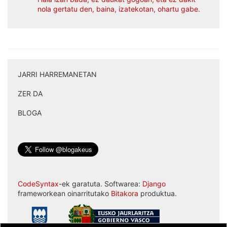
nola gertatu den, baina, izatekotan, ohartu gabe.
JARRI HARREMANETAN
|
ZER DA
|
BLOGA
CodeSyntax
-ek garatuta. Softwarea:
Django
frameworkean oinarritutako
Bitakora
produktua.