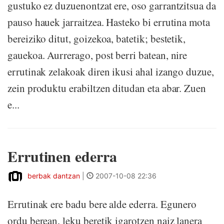
gustuko ez duzuenontzat ere, oso garrantzitsua da
pauso hauek jarraitzea. Hasteko bi errutina mota
bereiziko ditut, goizekoa, batetik; bestetik,
gauekoa. Aurrerago, post berri batean, nire
errutinak zelakoak diren ikusi ahal izango duzue,
zein produktu erabiltzen ditudan eta abar. Zuen
e...
Errutinen ederra
berbak dantzan
|
2007-10-08 22:36
Errutinak ere badu bere alde ederra. Egunero
ordu berean, leku beretik igarotzen naiz lanera