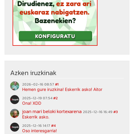
Azken iruzkinak
2026-02-16 08:57
#1
Hemen gure iruzkina! Eskerrik asko! Aitor
2025-12-19 07:54
#2
Ona! XDD
joan mari beloki kortexarena
2025-12-16 16:49
#3
Eskerrik asko.
2025-12-16 14:17
#4
Oso interesgarria!