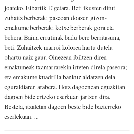
joateko. Eibartik Elgetara. Beti ikusten ditut
zuhaitz berberak; paseoan doazen gizon-
emakume berberak; kotxe berberak gora eta
behera. Baina errutinak badu bere berritasuna,
beti. Zuhaitzek marroi kolorea hartu dutela
ohartu naiz gaur. Oinezean ibiltzen diren
emakumeak txamarrarekin irteten direla paseora;
eta emakume kuadrilla bankuz aldatzen dela
eguraldiaren arabera. Hotz dagoenean eguzkitan
dagoen bide ertzeko eserkuan jartzen dira.
Bestela, itzaletan dagoen beste bide bazterreko
eserlekuan. ...