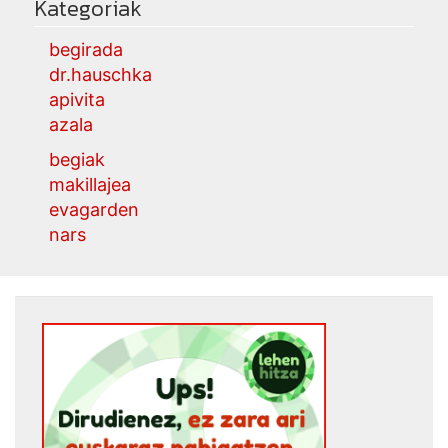
Kategoriak
begirada
dr.hauschka
apivita
azala
begiak
makillajea
evagarden
nars