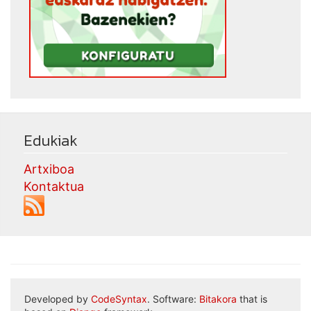
Edukiak
Artxiboa
Kontaktua
Developed by
CodeSyntax
. Software:
Bitakora
that is