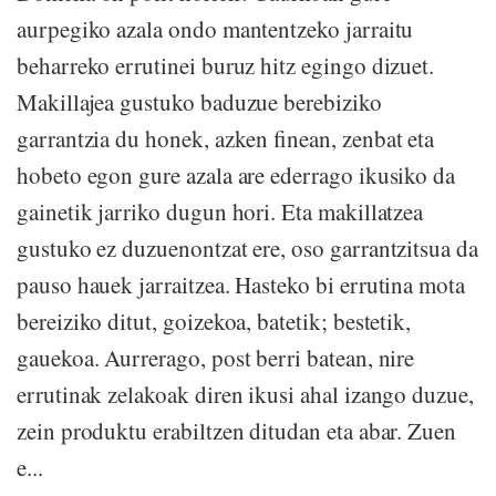
aurpegiko azala ondo mantentzeko jarraitu
beharreko errutinei buruz hitz egingo dizuet.
Makillajea gustuko baduzue berebiziko
garrantzia du honek, azken finean, zenbat eta
hobeto egon gure azala are ederrago ikusiko da
gainetik jarriko dugun hori. Eta makillatzea
gustuko ez duzuenontzat ere, oso garrantzitsua da
pauso hauek jarraitzea. Hasteko bi errutina mota
bereiziko ditut, goizekoa, batetik; bestetik,
gauekoa. Aurrerago, post berri batean, nire
errutinak zelakoak diren ikusi ahal izango duzue,
zein produktu erabiltzen ditudan eta abar. Zuen
e...