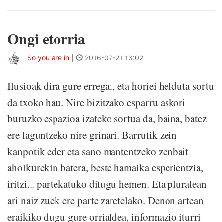
Ongi etorria
So you are in
|
2016-07-21 13:02
Ilusioak dira gure erregai, eta horiei helduta sortu
da txoko hau. Nire bizitzako esparru askori
buruzko espazioa izateko sortua da, baina, batez
ere laguntzeko nire grinari. Barrutik zein
kanpotik eder eta sano mantentzeko zenbait
aholkurekin batera, beste hamaika esperientzia,
iritzi... partekatuko ditugu hemen. Eta pluralean
ari naiz zuek ere parte zaretelako. Denon artean
eraikiko dugu gure orrialdea, informazio iturri