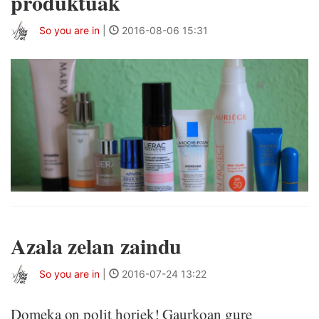
produktuak
So you are in
|
2016-08-06 15:31
Azala zelan zaindu
So you are in
|
2016-07-24 13:22
Domeka on polit horiek! Gaurkoan gure