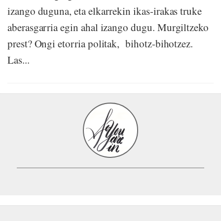
izango duguna, eta elkarrekin ikas-irakas truke
aberasgarria egin ahal izango dugu. Murgiltzeko
prest? Ongi etorria politak, bihotz-bihotzez.
Las...