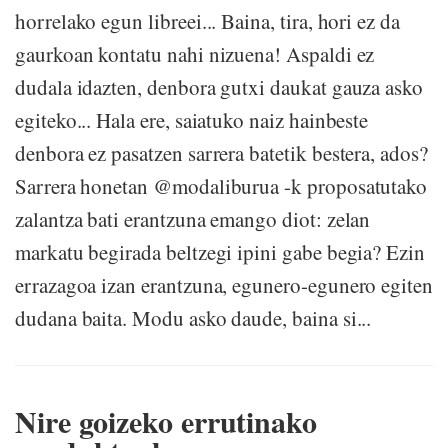
horrelako egun libreei... Baina, tira, hori ez da
gaurkoan kontatu nahi nizuena! Aspaldi ez
dudala idazten, denbora gutxi daukat gauza asko
egiteko... Hala ere, saiatuko naiz hainbeste
denbora ez pasatzen sarrera batetik bestera, ados?
Sarrera honetan @modaliburua -k proposatutako
zalantza bati erantzuna emango diot: zelan
markatu begirada beltzegi ipini gabe begia? Ezin
errazagoa izan erantzuna, egunero-egunero egiten
dudana baita. Modu asko daude, baina si...
Nire goizeko errutinako