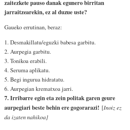
zaitezkete pauso danak egunero birritan
jarraitzearekin, ez al duzue uste?
Gaueko errutinan, beraz:
1. Desmakillatu/eguzki babesa garbitu.
2. Aurpegia garbitu.
3. Tonikoa erabili.
4. Seruma aplikatu.
5. Begi ingurua hidratatu.
6. Aurpegian krematxoa jarri.
7. Irribarre egin eta zein politak garen geure
aurpegiari beste behin ere gogorarazi!
[
Inoiz ez
da izaten nahikoa]