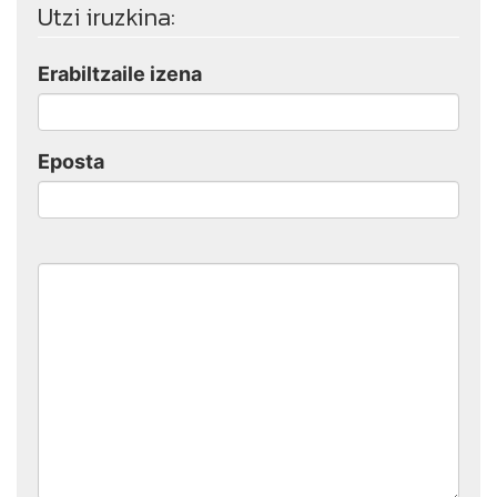
Utzi iruzkina:
Erabiltzaile izena
Eposta