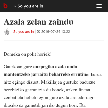
So you are in
Tog
navi
Azala zelan zaindu
So you are in
|
2016-07-24 13:22
Domeka on polit horiek!
aurpegiko azala ondo
Gaurkoan gure
mantentzeko jarraitu beharreko errutin
ei buruz
hitz egingo dizuet. Makillajea gustuko baduzue
berebiziko garrantzia du honek, azken finean,
zenbat eta hobeto egon gure azala are ederrago
ikusiko da gainetik jarriko dugun hori. Eta