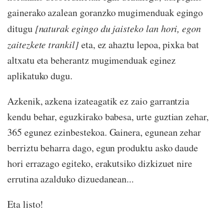
gainerako azalean goranzko mugimenduak egingo
ditugu
[naturak egingo du jaisteko lan hori, egon
zaitezkete trankil]
eta, ez ahaztu lepoa, pixka bat
altxatu eta beherantz mugimenduak eginez
aplikatuko dugu.
Azkenik, azkena izateagatik ez zaio garrantzia
kendu behar, eguzkirako babesa, urte guztian zehar,
365 egunez ezinbestekoa. Gainera, egunean zehar
berriztu beharra dago, egun produktu asko daude
hori errazago egiteko, erakutsiko dizkizuet nire
errutina azalduko dizuedanean...
Eta listo!