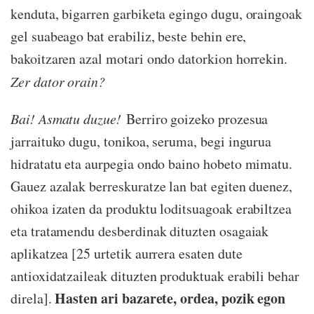
kenduta, bigarren garbiketa egingo dugu, oraingoak
gel suabeago bat erabiliz, beste behin ere,
bakoitzaren azal motari ondo datorkion horrekin.
Zer dator orain?
Bai! Asmatu duzue!
Berriro goizeko prozesua
jarraituko dugu, tonikoa, seruma, begi ingurua
hidratatu eta aurpegia ondo baino hobeto mimatu.
Gauez azalak berreskuratze lan bat egiten duenez,
ohikoa izaten da produktu loditsuagoak erabiltzea
eta tratamendu desberdinak dituzten osagaiak
aplikatzea [25 urtetik aurrera esaten dute
antioxidatzaileak dituzten produktuak erabili behar
Hasten ari bazarete, ordea, pozik egon
direla].