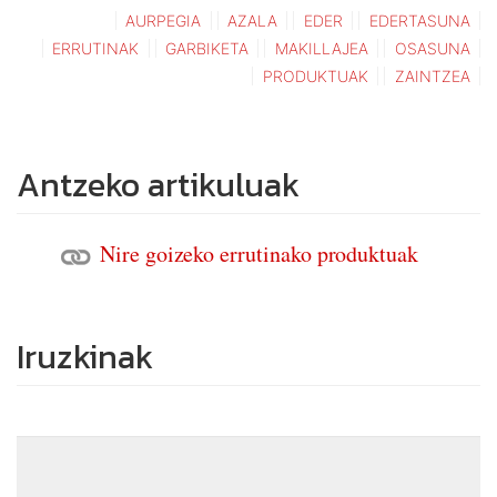
AURPEGIA
AZALA
EDER
EDERTASUNA
ERRUTINAK
GARBIKETA
MAKILLAJEA
OSASUNA
PRODUKTUAK
ZAINTZEA
Antzeko artikuluak
Nire goizeko errutinako produktuak
Iruzkinak