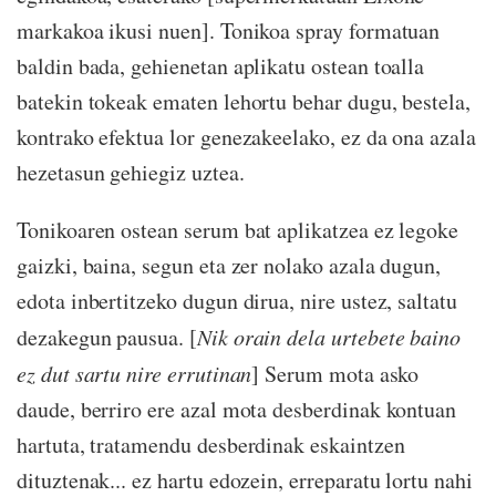
markakoa ikusi nuen]. Tonikoa spray formatuan
baldin bada, gehienetan aplikatu ostean toalla
batekin tokeak ematen lehortu behar dugu, bestela,
kontrako efektua lor genezakeelako, ez da ona azala
hezetasun gehiegiz uztea.
Tonikoaren ostean serum bat aplikatzea ez legoke
gaizki, baina, segun eta zer nolako azala dugun,
edota inbertitzeko dugun dirua, nire ustez, saltatu
dezakegun pausua. [
Nik orain dela urtebete baino
ez dut sartu nire errutinan
] Serum mota asko
daude, berriro ere azal mota desberdinak kontuan
hartuta, tratamendu desberdinak eskaintzen
dituztenak... ez hartu edozein, erreparatu lortu nahi