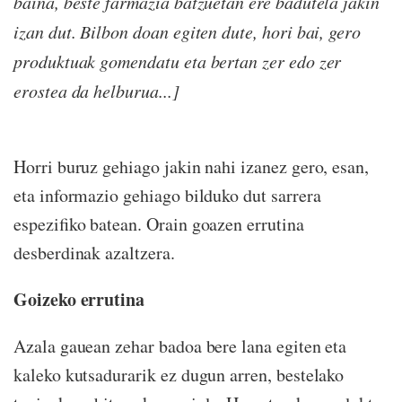
baina, beste farmazia batzuetan ere badutela jakin
izan dut. Bilbon doan egiten dute, hori bai, gero
produktuak gomendatu eta bertan zer edo zer
erostea da helburua...]
Horri buruz gehiago jakin nahi izanez gero, esan,
eta informazio gehiago bilduko dut sarrera
espezifiko batean. Orain goazen errutina
desberdinak azaltzera.
Goizeko errutina
Azala gauean zehar badoa bere lana egiten eta
kaleko kutsadurarik ez dugun arren, bestelako