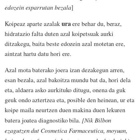
edozein esparrutan bezala
]
ura
Koipeaz aparte azalak
ere behar du, beraz,
hidratazio falta duten azal koipetsuak aurki
ditzakegu, baita beste edozein azal motetan ere,
aintzat hartu datu hori ere.
Azal mota baterako joera izan dezakegun arren,
esan bezala, azal bakoitza mundu bat da, hori dela
eta, aldaera asko aurkituko ditugu, onena da guk
geuk ondo aztertzea eta, posible den heinean, ur eta
koipe maila neurtzen duen makina duen lekuren
batera joatea diagnostiko bila.
[Nik Bilbon
ezagutzen dut Cosmetica Farmaceutica, moyuan,