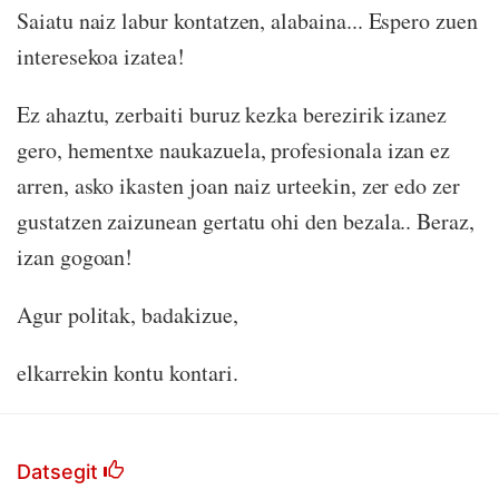
Saiatu naiz labur kontatzen, alabaina... Espero zuen
interesekoa izatea!
Ez ahaztu, zerbaiti buruz kezka berezirik izanez
gero, hementxe naukazuela, profesionala izan ez
arren, asko ikasten joan naiz urteekin, zer edo zer
gustatzen zaizunean gertatu ohi den bezala.. Beraz,
izan gogoan!
Agur politak, badakizue,
elkarrekin kontu kontari.
Datsegit