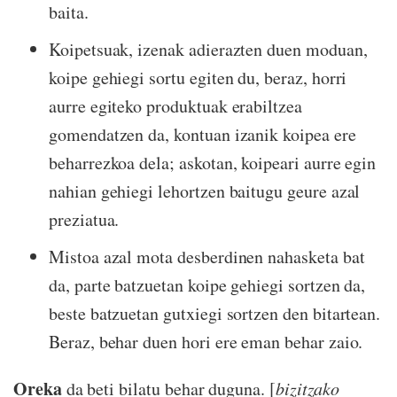
baita.
Koipetsuak, izenak adierazten duen moduan,
koipe gehiegi sortu egiten du, beraz, horri
aurre egiteko produktuak erabiltzea
gomendatzen da, kontuan izanik koipea ere
beharrezkoa dela; askotan, koipeari aurre egin
nahian gehiegi lehortzen baitugu geure azal
preziatua.
Mistoa azal mota desberdinen nahasketa bat
da, parte batzuetan koipe gehiegi sortzen da,
beste batzuetan gutxiegi sortzen den bitartean.
Beraz, behar duen hori ere eman behar zaio.
Oreka
da beti bilatu behar duguna. [
bizitzako