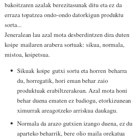
bakoitzaren azalak berezitasunak ditu eta ez da
erraza topatzea ondo-ondo datorkigun produktu
sorta...
Jeneralean lau azal mota desberdintzen dira duten
koipe mailaren arabera sortuak: sikua, normala,
mistoa, koipetsua.
Sikuak koipe gutxi sortu eta horren beharra
du, horregatik, hori eman behar zaio
produktuak erabiltzerakoan. Azal mota honi
behar duena ematen ez badiogu, etorkizunean
ximurrak areagotzeko arriskua daukagu.
Normala da arazo gutxien izango duena, ez du
aparteko beharrik, bere olio maila orekatua