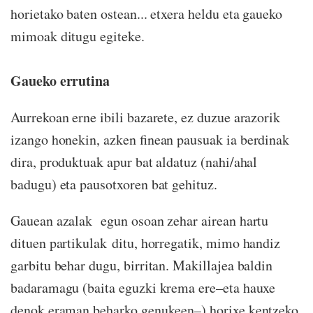
horietako baten ostean... etxera heldu eta gaueko
mimoak ditugu egiteke.
Gaueko errutina
Aurrekoan erne ibili bazarete, ez duzue arazorik
izango honekin, azken finean pausuak ia berdinak
dira, produktuak apur bat aldatuz (nahi/ahal
badugu) eta pausotxoren bat gehituz.
Gauean azalak egun osoan zehar airean hartu
dituen partikulak ditu, horregatik, mimo handiz
garbitu behar dugu, birritan. Makillajea baldin
badaramagu (baita eguzki krema ere–eta hauxe
denok eraman beharko genukeen–) horixe kentzeko