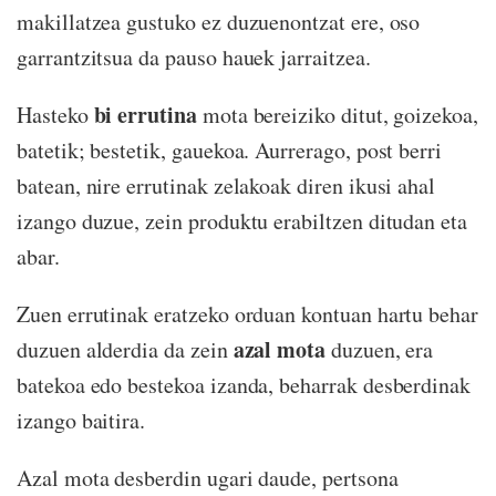
makillatzea gustuko ez duzuenontzat ere, oso
garrantzitsua da pauso hauek jarraitzea.
bi errutina
Hasteko
mota bereiziko ditut, goizekoa,
batetik; bestetik, gauekoa. Aurrerago, post berri
batean, nire errutinak zelakoak diren ikusi ahal
izango duzue, zein produktu erabiltzen ditudan eta
abar.
Zuen errutinak eratzeko orduan kontuan hartu behar
azal mota
duzuen alderdia da zein
duzuen, era
batekoa edo bestekoa izanda, beharrak desberdinak
izango baitira.
Azal mota desberdin ugari daude, pertsona