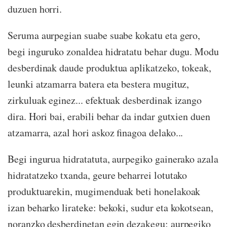
duzuen horri.
Seruma aurpegian suabe suabe kokatu eta gero,
begi inguruko zonaldea hidratatu behar dugu. Modu
desberdinak daude produktua aplikatzeko, tokeak,
leunki atzamarra batera eta bestera mugituz,
zirkuluak eginez... efektuak desberdinak izango
dira. Hori bai, erabili behar da indar gutxien duen
atzamarra, azal hori askoz finagoa delako...
Begi ingurua hidratatuta, aurpegiko gainerako azala
hidratatzeko txanda, geure beharrei lotutako
produktuarekin, mugimenduak beti honelakoak
izan beharko lirateke: bekoki, sudur eta kokotsean,
noranzko desberdinetan egin dezakegu; aurpegiko