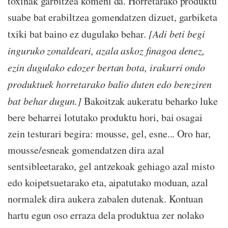
toxinak garbitzea komeni da. Horretarako produktu
suabe bat erabiltzea gomendatzen dizuet, garbiketa
txiki bat baino ez dugulako behar.
[Adi beti begi
inguruko zonaldeari, azala askoz finagoa denez,
ezin dugulako edozer bertan bota, irakurri ondo
produktuek horretarako balio duten edo bereziren
bat behar dugun.]
Bakoitzak aukeratu beharko luke
bere beharrei lotutako produktu hori, bai osagai
zein testurari begira: mousse, gel, esne... Oro har,
mousse/esneak gomendatzen dira azal
sentsibleetarako, gel antzekoak gehiago azal misto
edo koipetsuetarako eta, aipatutako moduan, azal
normalek dira aukera zabalen dutenak. Kontuan
hartu egun oso erraza dela produktua zer nolako