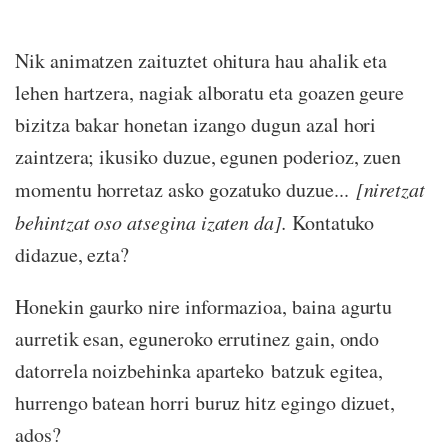
Nik animatzen zaituztet ohitura hau ahalik eta
lehen hartzera, nagiak alboratu eta goazen geure
bizitza bakar honetan izango dugun azal hori
zaintzera; ikusiko duzue, egunen poderioz, zuen
momentu horretaz asko gozatuko duzue...
[niretzat
behintzat oso atsegina izaten da].
Kontatuko
didazue, ezta?
Honekin gaurko nire informazioa, baina agurtu
aurretik esan, eguneroko errutinez gain, ondo
datorrela noizbehinka aparteko batzuk egitea,
hurrengo batean horri buruz hitz egingo dizuet,
ados?