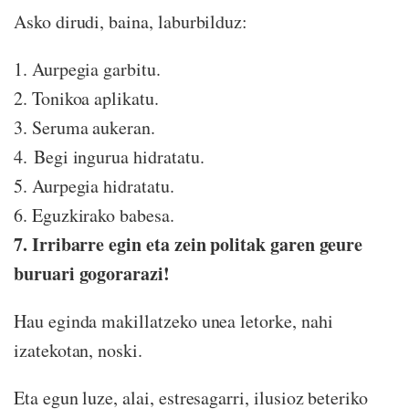
Asko dirudi, baina, laburbilduz:
1. Aurpegia garbitu.
2. Tonikoa aplikatu.
3. Seruma aukeran.
4. Begi ingurua hidratatu.
5. Aurpegia hidratatu.
6. Eguzkirako babesa.
7. Irribarre egin eta zein politak garen geure
buruari gogorarazi!
Hau eginda makillatzeko unea letorke, nahi
izatekotan, noski.
Eta egun luze, alai, estresagarri, ilusioz beteriko