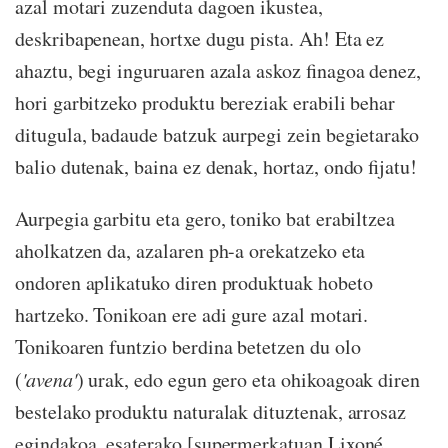
azal motari zuzenduta dagoen ikustea,
deskribapenean, hortxe dugu pista. Ah! Eta ez
ahaztu, begi inguruaren azala askoz finagoa denez,
hori garbitzeko produktu bereziak erabili behar
ditugula, badaude batzuk aurpegi zein begietarako
balio dutenak, baina ez denak, hortaz, ondo fijatu!
Aurpegia garbitu eta gero, toniko bat erabiltzea
aholkatzen da, azalaren ph-a orekatzeko eta
ondoren aplikatuko diren produktuak hobeto
hartzeko. Tonikoan ere adi gure azal motari.
Tonikoaren funtzio berdina betetzen du olo
(
'avena'
) urak, edo egun gero eta ohikoagoak diren
bestelako produktu naturalak dituztenak, arrosaz
egindakoa, esaterako [supermerkatuan Lixoné