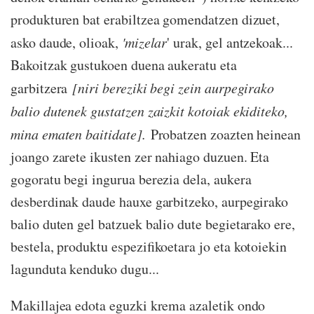
produkturen bat erabiltzea gomendatzen dizuet,
asko daude, olioak,
'mizelar
' urak, gel antzekoak...
Bakoitzak gustukoen duena aukeratu eta
garbitzera
[niri bereziki begi zein aurpegirako
balio dutenek gustatzen zaizkit kotoiak ekiditeko,
mina ematen baitidate].
Probatzen zoazten heinean
joango zarete ikusten zer nahiago duzuen. Eta
gogoratu begi ingurua berezia dela, aukera
desberdinak daude hauxe garbitzeko, aurpegirako
balio duten gel batzuek balio dute begietarako ere,
bestela, produktu espezifikoetara jo eta kotoiekin
lagunduta kenduko dugu...
Makillajea edota eguzki krema azaletik ondo