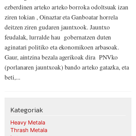
ezberdinen arteko arteko borroka odoltsuak izan
ziren tokian , Oinaztar eta Ganboatar horrela
deitzen ziren gudaren jauntxook. Jauntxo
feudalak, lurralde hau gobernatzen duten
aginatari politiko eta ekonomikoen arbasoak.
Gaur, aintzina bezala agerikoak dira PNVko
(porlanaren jauntxoak) bando arteko gatazka, eta
beti,...
Kategoriak
Heavy Metala
Thrash Metala