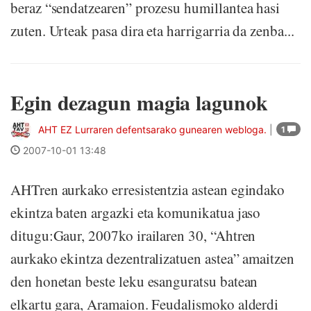
beraz “sendatzearen” prozesu humillantea hasi
zuten. Urteak pasa dira eta harrigarria da zenba...
Egin dezagun magia lagunok
AHT EZ Lurraren defentsarako gunearen webloga.
|
1
2007-10-01 13:48
AHTren aurkako erresistentzia astean egindako
ekintza baten argazki eta komunikatua jaso
ditugu:Gaur, 2007ko irailaren 30, “Ahtren
aurkako ekintza dezentralizatuen astea” amaitzen
den honetan beste leku esanguratsu batean
elkartu gara, Aramaion. Feudalismoko alderdi