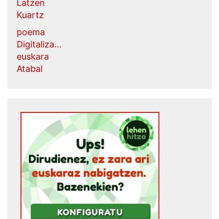
Latzen
Kuartz
poema
Digitaliza...
euskara
Atabal