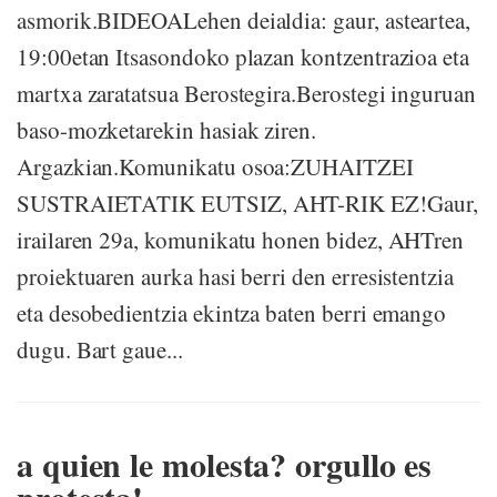
asmorik.BIDEOALehen deialdia: gaur, asteartea,
19:00etan Itsasondoko plazan kontzentrazioa eta
martxa zaratatsua Berostegira.Berostegi inguruan
baso-mozketarekin hasiak ziren.
Argazkian.Komunikatu osoa:ZUHAITZEI
SUSTRAIETATIK EUTSIZ, AHT-RIK EZ!Gaur,
irailaren 29a, komunikatu honen bidez, AHTren
proiektuaren aurka hasi berri den erresistentzia
eta desobedientzia ekintza baten berri emango
dugu. Bart gaue...
a quien le molesta? orgullo es