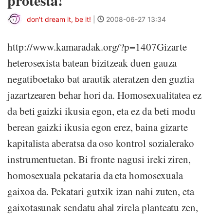
protesta!
don't dream it, be it!
|
2008-06-27 13:34
http://www.kamaradak.org/?p=1407Gizarte
heterosexista batean bizitzeak duen gauza
negatiboetako bat arautik ateratzen den guztia
jazartzearen behar hori da. Homosexualitatea ez
da beti gaizki ikusia egon, eta ez da beti modu
berean gaizki ikusia egon erez, baina gizarte
kapitalista aberatsa da oso kontrol sozialerako
instrumentuetan. Bi fronte nagusi ireki ziren,
homosexuala pekataria da eta homosexuala
gaixoa da. Pekatari gutxik izan nahi zuten, eta
gaixotasunak sendatu ahal zirela planteatu zen,