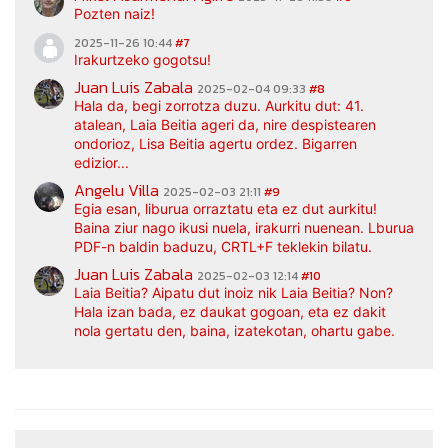
Pozten naiz!
2025-11-26 10:44
#7
Irakurtzeko gogotsu!
Juan Luis Zabala
2025-02-04 09:33
#8
Hala da, begi zorrotza duzu. Aurkitu dut: 41.
atalean, Laia Beitia ageri da, nire despistearen
ondorioz, Lisa Beitia agertu ordez. Bigarren
edizior...
Angelu Villa
2025-02-03 21:11
#9
Egia esan, liburua orraztatu eta ez dut aurkitu!
Baina ziur nago ikusi nuela, irakurri nuenean. Lburua
PDF-n baldin baduzu, CRTL+F teklekin bilatu.
Juan Luis Zabala
2025-02-03 12:14
#10
Laia Beitia? Aipatu dut inoiz nik Laia Beitia? Non?
Hala izan bada, ez daukat gogoan, eta ez dakit
nola gertatu den, baina, izatekotan, ohartu gabe.