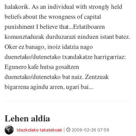
halakorik. As an individual with strongly held
beliefs about the wrongness of capital
punishment I believe that...Erlatiboaren
komunztadurak durduzarazi ninduen istant batez.
Oker ez banago, inoiz idatzia nago
duenetako/dutenetako txandakatze harrigarriaz:
Egunero kafe hutsa gosaltzen
duenetako/dutenetako bat naiz. Zentzuak
bigarrena agindu arren, ugari bai...
Lehen aldia
Idazkolako takatekoak
|
2009-02-26 07:59