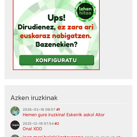
Azken iruzkinak
2026-02-16 08:57
#1
Hemen gure iruzkina! Eskerrik asko! Aitor
2025-12-19 07:54
#2
Ona! XDD