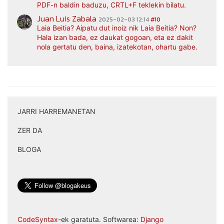
PDF-n baldin baduzu, CRTL+F teklekin bilatu.
Juan Luis Zabala
2025-02-03 12:14
#10
Laia Beitia? Aipatu dut inoiz nik Laia Beitia? Non?
Hala izan bada, ez daukat gogoan, eta ez dakit
nola gertatu den, baina, izatekotan, ohartu gabe.
JARRI HARREMANETAN
|
ZER DA
|
BLOGA
CodeSyntax
-ek garatuta. Softwarea:
Django