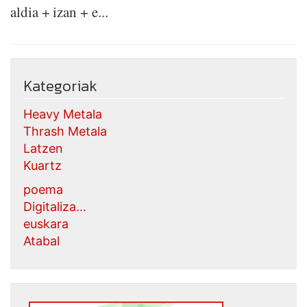
aldia + izan + e...
Kategoriak
Heavy Metala
Thrash Metala
Latzen
Kuartz
poema
Digitaliza...
euskara
Atabal