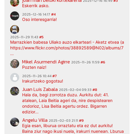
joan mari beloki kortexarena
2025-12-16 16:49
#3
Eskerrik asko.
2025-12-16 14:17
#4
Oso interesgarria!
2025-11-29 11:43
#5
Marrazkien babesa Uliako auzo elkarteari - Aketz etxea (argaz
https://www.flickr.com/photos/38892589@N02/albums/7217
...
Mikel Asurmendi Agirre
2025-11-26 11:59
#6
Pozten naiz!
2025-11-26 10:44
#7
Irakurtzeko gogotsu!
Juan Luis Zabala
2025-02-04 09:33
#8
Hala da, begi zorrotza duzu. Aurkitu dut: 41.
atalean, Laia Beitia ageri da, nire despistearen
ondorioz, Lisa Beitia agertu ordez. Bigarren
edizior...
Angelu Villa
2025-02-03 21:11
#9
Egia esan, liburua orraztatu eta ez dut aurkitu!
Baina ziur nago ikusi nuela, irakurri nuenean. Lburua