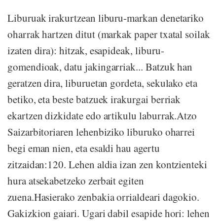
Liburuak irakurtzean liburu-markan denetariko
oharrak hartzen ditut (markak paper txatal soilak
izaten dira): hitzak, esapideak, liburu-
gomendioak, datu jakingarriak... Batzuk han
geratzen dira, liburuetan gordeta, sekulako eta
betiko, eta beste batzuek irakurgai berriak
ekartzen dizkidate edo artikulu laburrak.Atzo
Saizarbitoriaren lehenbiziko liburuko oharrei
begi eman nien, eta esaldi hau agertu
zitzaidan:120. Lehen aldia izan zen kontzienteki
hura atsekabetzeko zerbait egiten
zuena.Hasierako zenbakia orrialdeari dagokio.
Gakizkion gaiari. Ugari dabil esapide hori: lehen