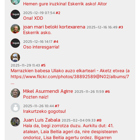
Hemen gure iruzkina! Eskerrik asko! Aitor
2025-12-19 07:54
#2
Ona! XDD
joan mari beloki kortexarena
2025-12-16 16:49
#3
Eskerrik asko.
2025-12-16 14:17
#4
Oso interesgarria!
2025-11-29 11:43
#5
Marrazkien babesa Uliako auzo elkarteari - Aketz etxea (argaz
https://www.flickr.com/photos/38892589@N02/albums/7217
...
Mikel Asurmendi Agirre
2025-11-26 11:59
#6
Pozten naiz!
2025-11-26 10:44
#7
Irakurtzeko gogotsu!
Juan Luis Zabala
2025-02-04 09:33
#8
Hala da, begi zorrotza duzu. Aurkitu dut: 41.
atalean, Laia Beitia ageri da, nire despistearen
ondorioz, Lisa Beitia agertu ordez. Bigarren