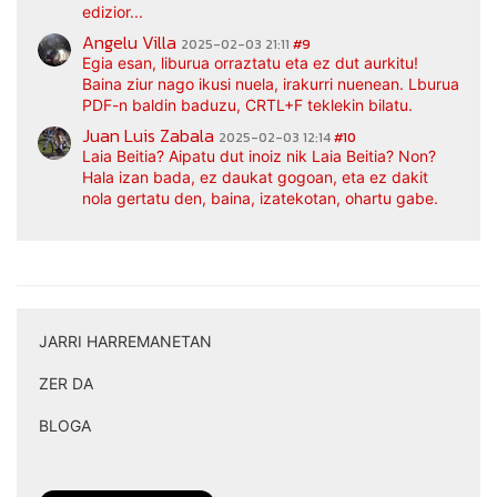
edizior...
Angelu Villa
2025-02-03 21:11
#9
Egia esan, liburua orraztatu eta ez dut aurkitu!
Baina ziur nago ikusi nuela, irakurri nuenean. Lburua
PDF-n baldin baduzu, CRTL+F teklekin bilatu.
Juan Luis Zabala
2025-02-03 12:14
#10
Laia Beitia? Aipatu dut inoiz nik Laia Beitia? Non?
Hala izan bada, ez daukat gogoan, eta ez dakit
nola gertatu den, baina, izatekotan, ohartu gabe.
JARRI HARREMANETAN
|
ZER DA
|
BLOGA