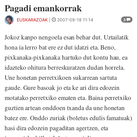
Pagadi emankorrak
EUSKARAZOAK
|
2007-09-18 11:14
3
Jokoz kanpo nengoela esan behar dut. Uztailatik
hona ia lerro bat ere ez dut idatzi eta. Beno,
pixkanaka-pixkanaka hartuko dut kontu hau, ea
idazteko ohitura berreskuratzen dudan horrela.
Une honetan perretxikoen sukarrean sartuta
gaude. Gure basoak jo eta ke ari dira edozein
motatako perretxiko ematen eta. Baina perretxiko
guztien artean onddoen txanda da une honetan
batez ere. Onddo zuriak (boletus edulis famatuak)
hasi dira edozein pagaditan agertzen, eta