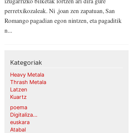
izugarrizko bilketak lortzen ari dira gure
perretxikozaleak. Ni ,joan zen zapatuan, San
Romango pagadian egon nintzen, eta pagaditik
n...
Kategoriak
Heavy Metala
Thrash Metala
Latzen
Kuartz
poema
Digitaliza...
euskara
Atabal