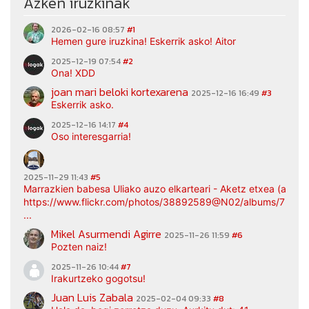
Azken iruzkinak
2026-02-16 08:57
#1
Hemen gure iruzkina! Eskerrik asko! Aitor
2025-12-19 07:54
#2
Ona! XDD
joan mari beloki kortexarena
2025-12-16 16:49
#3
Eskerrik asko.
2025-12-16 14:17
#4
Oso interesgarria!
2025-11-29 11:43
#5
Marrazkien babesa Uliako auzo elkarteari - Aketz etxea (argaz
https://www.flickr.com/photos/38892589@N02/albums/7217
...
Mikel Asurmendi Agirre
2025-11-26 11:59
#6
Pozten naiz!
2025-11-26 10:44
#7
Irakurtzeko gogotsu!
Juan Luis Zabala
2025-02-04 09:33
#8