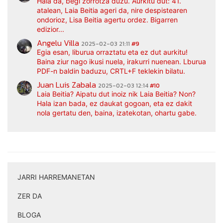
Hala da, begi zorrotza duzu. Aurkitu dut: 41.
atalean, Laia Beitia ageri da, nire despistearen
ondorioz, Lisa Beitia agertu ordez. Bigarren
edizior...
Angelu Villa
2025-02-03 21:11
#9
Egia esan, liburua orraztatu eta ez dut aurkitu!
Baina ziur nago ikusi nuela, irakurri nuenean. Lburua
PDF-n baldin baduzu, CRTL+F teklekin bilatu.
Juan Luis Zabala
2025-02-03 12:14
#10
Laia Beitia? Aipatu dut inoiz nik Laia Beitia? Non?
Hala izan bada, ez daukat gogoan, eta ez dakit
nola gertatu den, baina, izatekotan, ohartu gabe.
JARRI HARREMANETAN
|
ZER DA
|
BLOGA