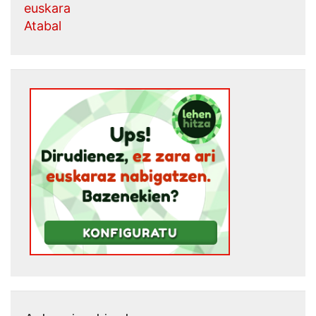
euskara
Atabal