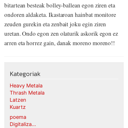
bitartean besteak bolley-ballean egon ziren eta
ondoren aldaketa. Ikastaroan hainbat monitore
zeuden gurekin eta zenbait joku egin ziren
uretan. Ondo egon zen olaturik askorik egon ez
arren eta horrez gain, danak moreno moreno!!
Kategoriak
Heavy Metala
Thrash Metala
Latzen
Kuartz
poema
Digitaliza...