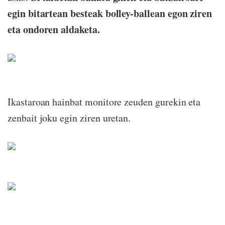
egin bitartean besteak bolley-ballean egon ziren
eta ondoren aldaketa.
Ikastaroan hainbat monitore zeuden gurekin eta
zenbait joku egin ziren uretan.