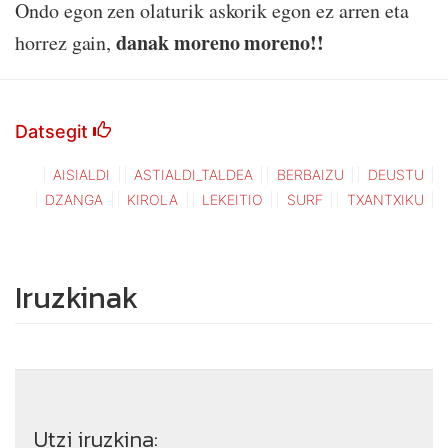
Ondo egon zen olaturik askorik egon ez arren eta
danak moreno moreno!!
horrez gain,
Datsegit
AISIALDI
ASTIALDI_TALDEA
BERBAIZU
DEUSTU
DZANGA
KIROLA
LEKEITIO
SURF
TXANTXIKU
Iruzkinak
Utzi iruzkina: