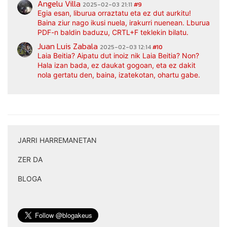
Angelu Villa
2025-02-03 21:11
#9
Egia esan, liburua orraztatu eta ez dut aurkitu!
Baina ziur nago ikusi nuela, irakurri nuenean. Lburua
PDF-n baldin baduzu, CRTL+F teklekin bilatu.
Juan Luis Zabala
2025-02-03 12:14
#10
Laia Beitia? Aipatu dut inoiz nik Laia Beitia? Non?
Hala izan bada, ez daukat gogoan, eta ez dakit
nola gertatu den, baina, izatekotan, ohartu gabe.
JARRI HARREMANETAN
|
ZER DA
|
BLOGA