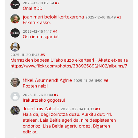
2025-12-19 07:54
#2
Ona! XDD
joan mari beloki kortexarena
2025-12-16 16:49
#3
Eskerrik asko.
2025-12-16 14:17
#4
Oso interesgarria!
2025-11-29 11:43
#5
Marrazkien babesa Uliako auzo elkarteari - Aketz etxea (argaz
https://www.flickr.com/photos/38892589@N02/albums/7217
...
Mikel Asurmendi Agirre
2025-11-26 11:59
#6
Pozten naiz!
2025-11-26 10:44
#7
Irakurtzeko gogotsu!
Juan Luis Zabala
2025-02-04 09:33
#8
Hala da, begi zorrotza duzu. Aurkitu dut: 41.
atalean, Laia Beitia ageri da, nire despistearen
ondorioz, Lisa Beitia agertu ordez. Bigarren
edizior...