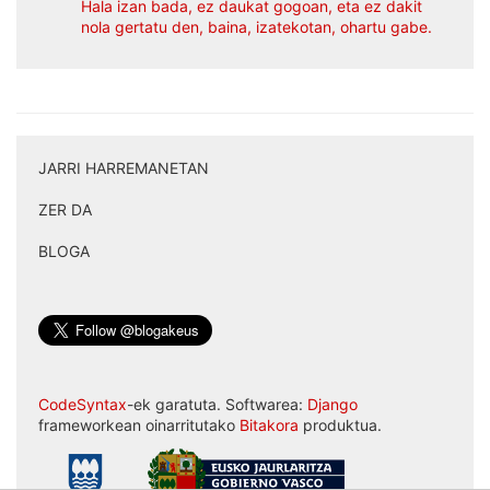
Hala izan bada, ez daukat gogoan, eta ez dakit
nola gertatu den, baina, izatekotan, ohartu gabe.
JARRI HARREMANETAN
|
ZER DA
|
BLOGA
CodeSyntax
-ek garatuta. Softwarea:
Django
frameworkean oinarritutako
Bitakora
produktua.