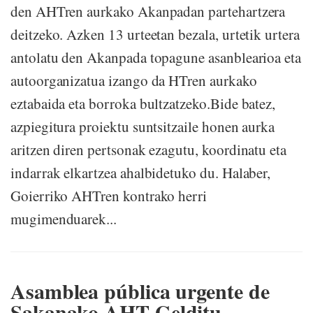
den AHTren aurkako Akanpadan partehartzera
deitzeko. Azken 13 urteetan bezala, urtetik urtera
antolatu den Akanpada topagune asanblearioa eta
autoorganizatua izango da HTren aurkako
eztabaida eta borroka bultzatzeko.Bide batez,
azpiegitura proiektu suntsitzaile honen aurka
aritzen diren pertsonak ezagutu, koordinatu eta
indarrak elkartzea ahalbidetuko du. Halaber,
Goierriko AHTren kontrako herri
mugimenduarek...
Asamblea pública urgente de
Sakanako AHT Gelditu