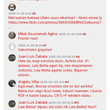
2025-11-29 11:43
#5
Marrazkien babesa Uliako auzo elkarteari - Aketz etxea (argaz
https://www.flickr.com/photos/38892589@N02/albums/7217
...
Mikel Asurmendi Agirre
2025-11-26 11:59
#6
Pozten naiz!
2025-11-26 10:44
#7
Irakurtzeko gogotsu!
Juan Luis Zabala
2025-02-04 09:33
#8
Hala da, begi zorrotza duzu. Aurkitu dut: 41.
atalean, Laia Beitia ageri da, nire despistearen
ondorioz, Lisa Beitia agertu ordez. Bigarren
edizior...
Angelu Villa
2025-02-03 21:11
#9
Egia esan, liburua orraztatu eta ez dut aurkitu!
Baina ziur nago ikusi nuela, irakurri nuenean. Lburua
PDF-n baldin baduzu, CRTL+F teklekin bilatu.
Juan Luis Zabala
2025-02-03 12:14
#10
Laia Beitia? Aipatu dut inoiz nik Laia Beitia? Non?