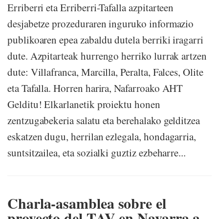
Erriberri eta Erriberri-Tafalla azpitarteen
desjabetze prozeduraren inguruko informazio
publikoaren epea zabaldu dutela berriki iragarri
dute. Azpitarteak hurrengo herriko lurrak artzen
dute: Villafranca, Marcilla, Peralta, Falces, Olite
eta Tafalla. Horren harira, Nafarroako AHT
Gelditu! Elkarlanetik proiektu honen
zentzugabekeria salatu eta berehalako gelditzea
eskatzen dugu, herrilan ezlegala, hondagarria,
suntsitzailea, eta sozialki guztiz ezbeharre...
Charla-asamblea sobre el
proyecto del TAV en Navarra a