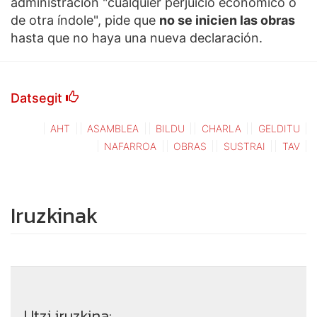
administración "cualquier perjuicio económico o
de otra índole", pide que
no se inicien las obras
hasta que no haya una nueva declaración.
Datsegit
AHT
ASAMBLEA
BILDU
CHARLA
GELDITU
NAFARROA
OBRAS
SUSTRAI
TAV
Iruzkinak
Utzi iruzkina: