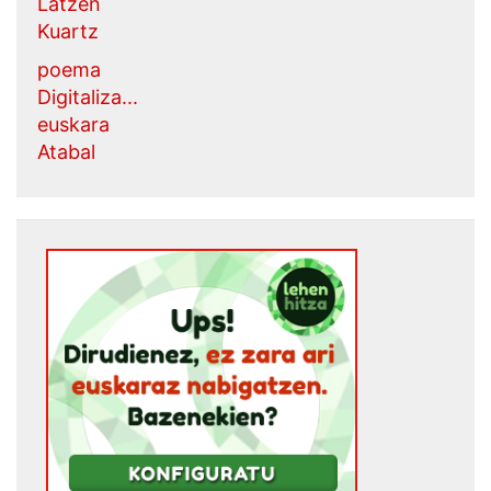
Latzen
Kuartz
poema
Digitaliza...
euskara
Atabal