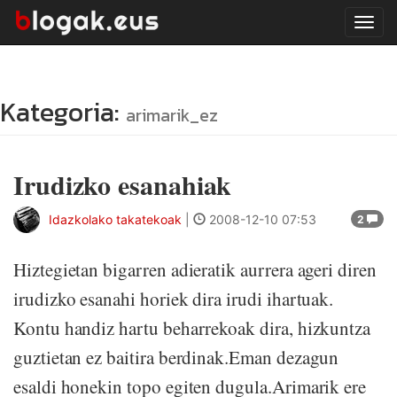
Tog
navi
Kategoria:
arimarik_ez
Irudizko esanahiak
Idazkolako takatekoak
|
2008-12-10 07:53
2
Hiztegietan bigarren adieratik aurrera ageri diren
irudizko esanahi horiek dira irudi ihartuak.
Kontu handiz hartu beharrekoak dira, hizkuntza
guztietan ez baitira berdinak.Eman dezagun
esaldi honekin topo egiten dugula.Arimarik ere