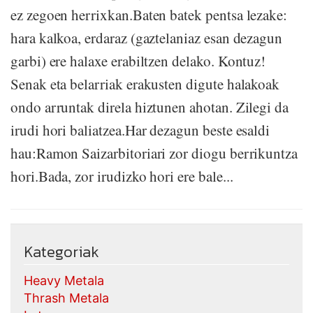
ez zegoen herrixkan.Baten batek pentsa lezake:
hara kalkoa, erdaraz (gaztelaniaz esan dezagun
garbi) ere halaxe erabiltzen delako. Kontuz!
Senak eta belarriak erakusten digute halakoak
ondo arruntak direla hiztunen ahotan. Zilegi da
irudi hori baliatzea.Har dezagun beste esaldi
hau:Ramon Saizarbitoriari zor diogu berrikuntza
hori.Bada, zor irudizko hori ere bale...
Kategoriak
Heavy Metala
Thrash Metala