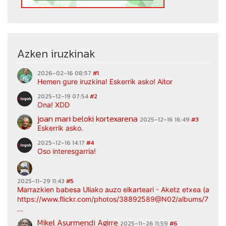
Azken iruzkinak
2026-02-16 08:57
#1
Hemen gure iruzkina! Eskerrik asko! Aitor
2025-12-19 07:54
#2
Ona! XDD
joan mari beloki kortexarena
2025-12-16 16:49
#3
Eskerrik asko.
2025-12-16 14:17
#4
Oso interesgarria!
2025-11-29 11:43
#5
Marrazkien babesa Uliako auzo elkarteari - Aketz etxea (argaz
https://www.flickr.com/photos/38892589@N02/albums/7217
...
Mikel Asurmendi Agirre
2025-11-26 11:59
#6