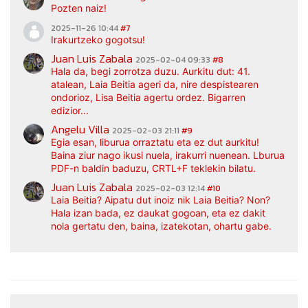
Pozten naiz!
2025-11-26 10:44
#7
Irakurtzeko gogotsu!
Juan Luis Zabala
2025-02-04 09:33
#8
Hala da, begi zorrotza duzu. Aurkitu dut: 41.
atalean, Laia Beitia ageri da, nire despistearen
ondorioz, Lisa Beitia agertu ordez. Bigarren
edizior...
Angelu Villa
2025-02-03 21:11
#9
Egia esan, liburua orraztatu eta ez dut aurkitu!
Baina ziur nago ikusi nuela, irakurri nuenean. Lburua
PDF-n baldin baduzu, CRTL+F teklekin bilatu.
Juan Luis Zabala
2025-02-03 12:14
#10
Laia Beitia? Aipatu dut inoiz nik Laia Beitia? Non?
Hala izan bada, ez daukat gogoan, eta ez dakit
nola gertatu den, baina, izatekotan, ohartu gabe.