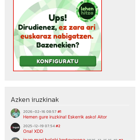
Azken iruzkinak
2026-02-16 08:57
#1
Hemen gure iruzkina! Eskerrik asko! Aitor
2025-12-19 07:54
#2
Ona! XDD
joan mari beloki kortexarena