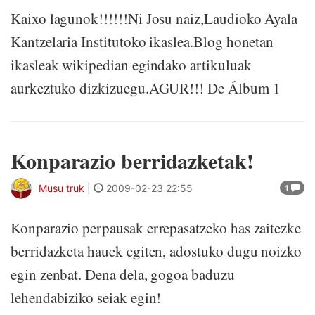
Kaixo lagunok!!!!!!Ni Josu naiz,Laudioko Ayala
Kantzelaria Institutoko ikaslea.Blog honetan
ikasleak wikipedian egindako artikuluak
aurkeztuko dizkizuegu.AGUR!!! De Álbum 1
Konparazio berridazketak!
Musu truk
|
2009-02-23 22:55
1
Konparazio perpausak errepasatzeko has zaitezke
berridazketa hauek egiten, adostuko dugu noizko
egin zenbat. Dena dela, gogoa baduzu
lehendabiziko seiak egin!