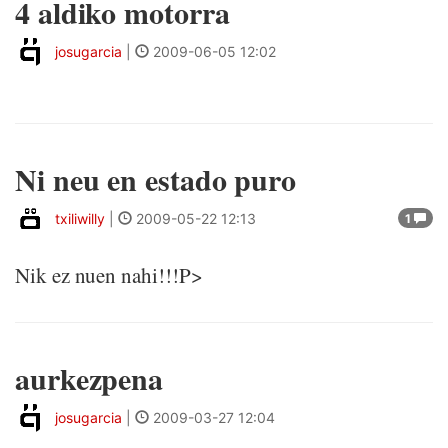
4 aldiko motorra
josugarcia
|
2009-06-05 12:02
Ni neu en estado puro
txiliwilly
|
2009-05-22 12:13
1
Nik ez nuen nahi!!!P>
aurkezpena
josugarcia
|
2009-03-27 12:04