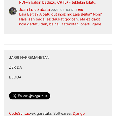
PDF-n baldin baduzu, CRTL+F teklekin bilatu.
Juan Luis Zabala
2025-02-03 12:14
#10
Laia Beitia? Aipatu dut inoiz nik Laia Beitia? Non?
Hala izan bada, ez daukat gogoan, eta ez dakit
nola gertatu den, baina, izatekotan, ohartu gabe.
JARRI HARREMANETAN
|
ZER DA
|
BLOGA
CodeSyntax
-ek garatuta. Softwarea:
Django