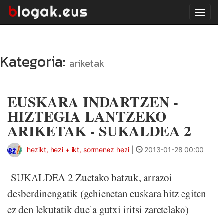
Tog
navi
Kategoria:
ariketak
EUSKARA INDARTZEN -
HIZTEGIA LANTZEKO
ARIKETAK - SUKALDEA 2
hezikt, hezi + ikt, sormenez hezi
|
2013-01-28 00:00
SUKALDEA 2 Zuetako batzuk, arrazoi
desberdinengatik (gehienetan euskara hitz egiten
ez den lekutatik duela gutxi iritsi zaretelako)