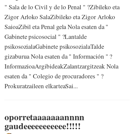
" Sala de lo Civil y de lo Penal " ?Zibileko eta
Zigor Arloko SalaZibileko eta Zigor Arloko
SaioaZibil eta Penal gela Nola esaten da "
Gabinete psicosocial " ?Lantalde
psikosozialaGabinete psikosozialaTalde
gizaburua Nola esaten da " Información " ?
InformazioaArgibideakZalantzargitzeak Nola
esaten da " Colegio de procuradores " ?
Prokuratzaileen elkarteaSai...
oporretaaaaaaannnn
gaudeeeeeeeeeee!!!!!