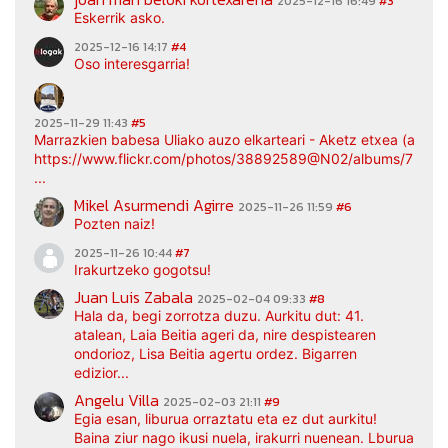
2025-12-16 16:49
#3
Eskerrik asko.
2025-12-16 14:17
#4
Oso interesgarria!
2025-11-29 11:43
#5
Marrazkien babesa Uliako auzo elkarteari - Aketz etxea (argaz
https://www.flickr.com/photos/38892589@N02/albums/7217
...
Mikel Asurmendi Agirre
2025-11-26 11:59
#6
Pozten naiz!
2025-11-26 10:44
#7
Irakurtzeko gogotsu!
Juan Luis Zabala
2025-02-04 09:33
#8
Hala da, begi zorrotza duzu. Aurkitu dut: 41.
atalean, Laia Beitia ageri da, nire despistearen
ondorioz, Lisa Beitia agertu ordez. Bigarren
edizior...
Angelu Villa
2025-02-03 21:11
#9
Egia esan, liburua orraztatu eta ez dut aurkitu!
Baina ziur nago ikusi nuela, irakurri nuenean. Lburua