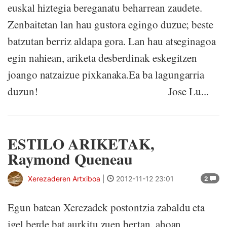
euskal hiztegia bereganatu beharrean zaudete.
Zenbaitetan lan hau gustora egingo duzue; beste
batzutan berriz aldapa gora. Lan hau atseginagoa
egin nahiean, ariketa desberdinak eskegitzen
joango natzaizue pixkanaka.Ea ba lagungarria
duzun! Jose Lu...
ESTILO ARIKETAK,
Raymond Queneau
Xerezaderen Artxiboa
|
2012-11-12 23:01
2
Egun batean Xerezadek postontzia zabaldu eta
igel berde bat aurkitu zuen bertan, ahoan