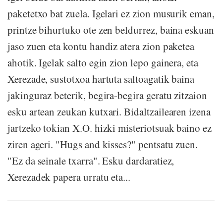
paketetxo bat zuela. Igelari ez zion musurik eman,
printze bihurtuko ote zen beldurrez, baina eskuan
jaso zuen eta kontu handiz atera zion paketea
ahotik. Igelak salto egin zion lepo gainera, eta
Xerezade, sustotxoa hartuta saltoagatik baina
jakinguraz beterik, begira-begira geratu zitzaion
esku artean zeukan kutxari. Bidaltzailearen izena
jartzeko tokian X.O. hizki misteriotsuak baino ez
ziren ageri. "Hugs and kisses?" pentsatu zuen.
"Ez da seinale txarra". Esku dardaratiez,
Xerezadek papera urratu eta...