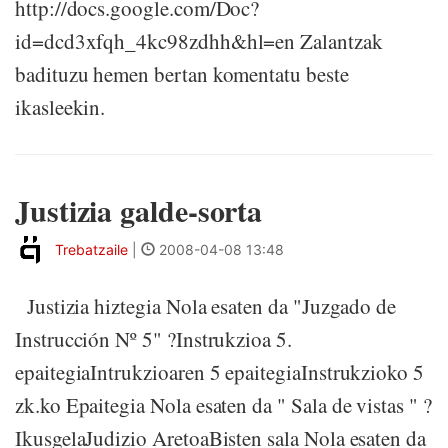
http://docs.google.com/Doc?
id=dcd3xfqh_4kc98zdhh&hl=en Zalantzak
badituzu hemen bertan komentatu beste
ikasleekin.
Justizia galde-sorta
Trebatzaile
|
2008-04-08 13:48
Justizia hiztegia Nola esaten da "Juzgado de
Instrucción Nº 5" ?Instrukzioa 5.
epaitegiaIntrukzioaren 5 epaitegiaInstrukzioko 5
zk.ko Epaitegia Nola esaten da " Sala de vistas " ?
IkusgelaJudizio AretoaBisten sala Nola esaten da