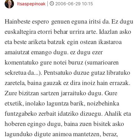
Itsaspepinoak
|
2006-06-29 10:15
Hainbeste espero genuen eguna iritsi da. Ez dugu
euskaltegira etorri behar urrira arte. Idazlan asko
eta beste ariketa batzuk egin ostean ikastaroa
amaiutzat emango dugu. ez dugu ezer
komentatuko gure notei buruz (sumarioaren
sekretua da...). Pentsatuko duzue gutaz libratuko
zaretela, baina gauzak ez dira inoiz hain errazak.
Zure bizitzan sartzen jarraituko dugu. Gure
etxetik, inolako laguntza barik, noizbehinka
funtzgabeko zerbait idatziko dizuegu. Ahalik eta
hoberen egingo dugu, baina zuen bisitek asko
lagunduko digute animoa mantetzen, beraz,