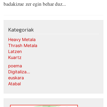
badakizue zer egin behar duz...
Kategoriak
Heavy Metala
Thrash Metala
Latzen
Kuartz
poema
Digitaliza...
euskara
Atabal