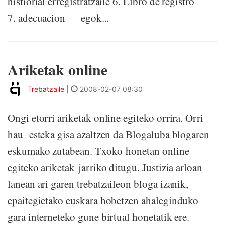
histiorial erregistratzaile 6. Libro de registro
7. adecuacion egok...
Ariketak online
Trebatzaile
|
2008-02-07 08:30
Ongi etorri ariketak online egiteko orrira. Orri
hau esteka gisa azaltzen da Blogaluba blogaren
eskumako zutabean. Txoko honetan online
egiteko ariketak jarriko ditugu. Justizia arloan
lanean ari garen trebatzaileon bloga izanik,
epaitegietako euskara hobetzen ahaleginduko
gara interneteko gune birtual honetatik ere.