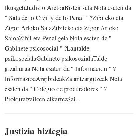
IkusgelaJudizio AretoaBisten sala Nola esaten da
" Sala de lo Civil y de lo Penal " ?Zibileko eta
Zigor Arloko SalaZibileko eta Zigor Arloko
SaioaZibil eta Penal gela Nola esaten da "
Gabinete psicosocial " ?Lantalde
psikosozialaGabinete psikosozialaTalde
gizaburua Nola esaten da " Información " ?
InformazioaArgibideakZalantzargitzeak Nola
esaten da " Colegio de procuradores " ?
Prokuratzaileen elkarteaSai...
Justizia hiztegia