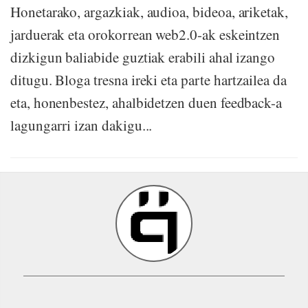
Honetarako, argazkiak, audioa, bideoa, ariketak,
jarduerak eta orokorrean web2.0-ak eskeintzen
dizkigun baliabide guztiak erabili ahal izango
ditugu. Bloga tresna ireki eta parte hartzailea da
eta, honenbestez, ahalbidetzen duen feedback-a
lagungarri izan dakigu...