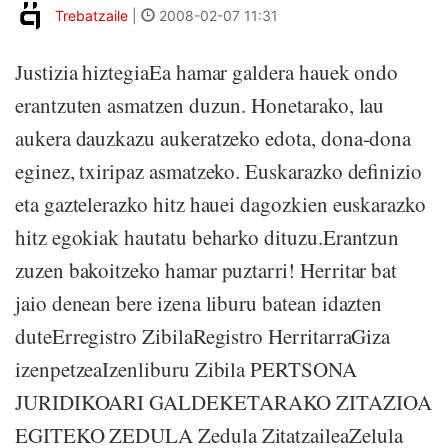
Trebatzaile
|
2008-02-07 11:31
Justizia hiztegiaEa hamar galdera hauek ondo
erantzuten asmatzen duzun. Honetarako, lau
aukera dauzkazu aukeratzeko edota, dona-dona
eginez, txiripaz asmatzeko. Euskarazko definizio
eta gaztelerazko hitz hauei dagozkien euskarazko
hitz egokiak hautatu beharko dituzu.Erantzun
zuzen bakoitzeko hamar puztarri! Herritar bat
jaio denean bere izena liburu batean idazten
duteErregistro ZibilaRegistro HerritarraGiza
izenpetzeaIzenliburu Zibila PERTSONA
JURIDIKOARI GALDEKETARAKO ZITAZIOA
EGITEKO ZEDULA Zedula ZitatzaileaZelula