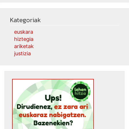
Kategoriak
euskara
hiztegia
ariketak
justizia