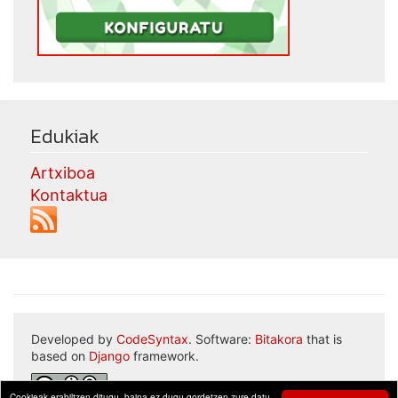
Edukiak
Artxiboa
Kontaktua
Developed by
CodeSyntax
. Software:
Bitakora
that is
based on
Django
framework.
Cookieak erabiltzen ditugu, baina ez dugu gordetzen zure datu