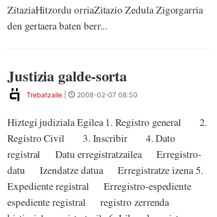
ZitaziaHitzordu orriaZitazio Zedula Zigorgarria
den gertaera baten berr...
Justizia galde-sorta
Trebatzaile
|
2008-02-07 08:50
Hiztegi judiziala Egilea 1. Registro general 2.
Registro Civil 3. Inscribir 4. Dato
registral Datu erregistratzailea Erregistro-
datu Izendatze datua Erregistratze izena 5.
Expediente registral Erregistro-espediente
espediente registral registro zerrenda