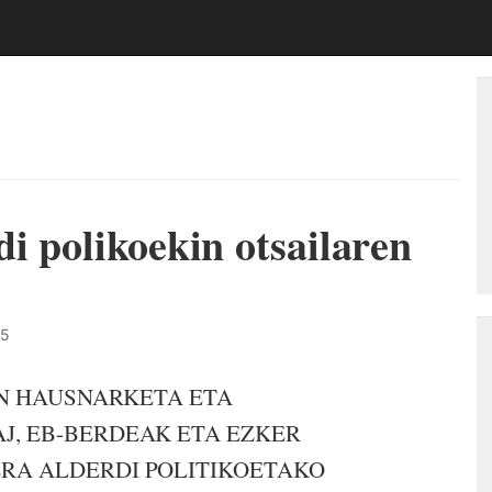
i polikoekin otsailaren
35
REN HAUSNARKETA ETA
J, EB-BERDEAK ETA EZKER
RA ALDERDI POLITIKOETAKO