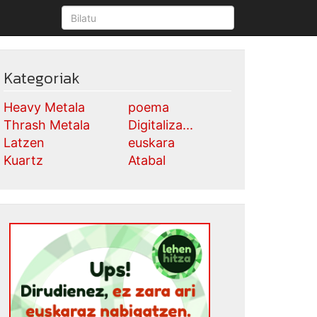
Kategoriak
Heavy Metala
poema
Thrash Metala
Digitaliza...
Latzen
euskara
Kuartz
Atabal