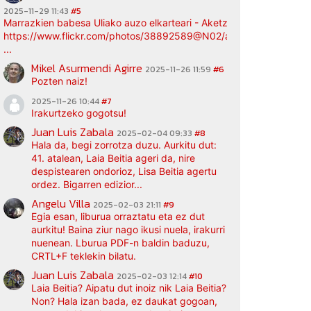
2025-11-29 11:43
#5
Marrazkien babesa Uliako auzo elkarteari - Aketz etxea (argazki bi
https://www.flickr.com/photos/38892589@N02/albums/72177720
...
Mikel Asurmendi Agirre
2025-11-26 11:59
#6
Pozten naiz!
2025-11-26 10:44
#7
Irakurtzeko gogotsu!
Juan Luis Zabala
2025-02-04 09:33
#8
Hala da, begi zorrotza duzu. Aurkitu dut:
41. atalean, Laia Beitia ageri da, nire
despistearen ondorioz, Lisa Beitia agertu
ordez. Bigarren edizior...
Angelu Villa
2025-02-03 21:11
#9
Egia esan, liburua orraztatu eta ez dut
aurkitu! Baina ziur nago ikusi nuela, irakurri
nuenean. Lburua PDF-n baldin baduzu,
CRTL+F teklekin bilatu.
Juan Luis Zabala
2025-02-03 12:14
#10
Laia Beitia? Aipatu dut inoiz nik Laia Beitia?
Non? Hala izan bada, ez daukat gogoan,