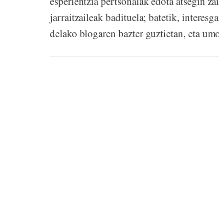
esperientzia pertsonalak edota atsegin za
jarraitzaileak badituela; batetik, interesg
delako blogaren bazter guztietan, eta umor