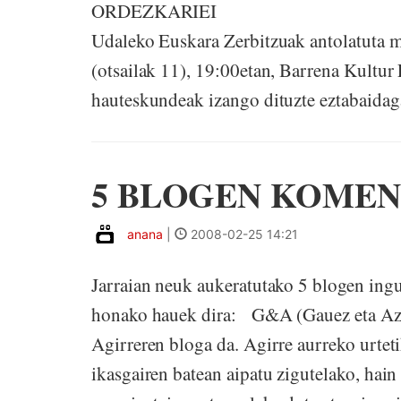
ORDEZKARIEI Hitzaro Euska
Udaleko Euskara Zerbitzuak antolatuta m
(otsailak 11), 19:00etan, Barrena Kultur
hauteskundeak izango dituzte eztabaidagai
5 BLOGEN KOMEN
anana
|
2008-02-25 14:21
Jarraian neuk aukeratutako 5 blogen ing
honako hauek dira: G&A (Gauez eta Azpi
Agirreren bloga da. Agirre aurreko urte
ikasgairen batean aipatu zigutelako, hai