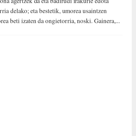
iona agertzek da eta badirudi irakurle edota
arria delako; eta bestetik, umorea usaintzen
ea beti izaten da ongietorria, noski. Gainera,...