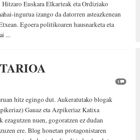
ra Elkarteak eta Ordiziako
ahai-ingurua izango da datorren asteazkenean
 Etxean. Egoera politikoaren hausnarketa eta
 ...
TARIOA
1
uruan hitz egingo dut. Aukeratutako blogak
keriaz) Gauaz eta Azpikeriaz Katixa
tik ezagutzen nuen, gogoratzen ez dudan
n zuzen ere. Blog honetan protagonistaren