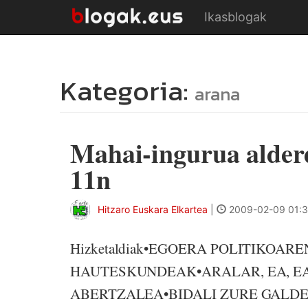
Ikasblogak
Kategoria:
arana
Mahai-ingurua alderd
11n
Hitzaro Euskara Elkartea
|
2009-02-09 01:
Hizketaldiak•EGOERA POLITIKOA
HAUTESKUNDEAK•ARALAR, EA, EA
ABERTZALEA•BIDALI ZURE GALDE