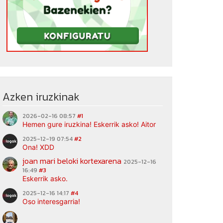
Azken iruzkinak
2026-02-16 08:57
#1
Hemen gure iruzkina! Eskerrik asko! Aitor
2025-12-19 07:54
#2
Ona! XDD
joan mari beloki kortexarena
2025-12-16
16:49
#3
Eskerrik asko.
2025-12-16 14:17
#4
Oso interesgarria!