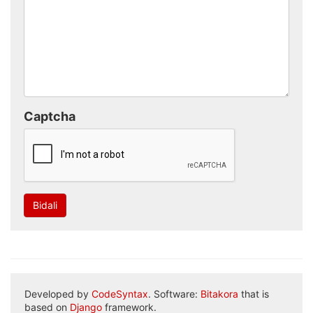
Captcha
Bidali
Developed by
CodeSyntax
. Software:
Bitakora
that is
based on
Django
framework.