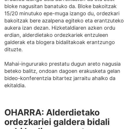
bloke nagusitan banatuko da. Bloke bakoitzak
15/20 minutuko epe-muga izango du, ordezkari
bakoitzak bere azalpena egiteko eta erantzuteko
aukera izan dezan. Hizketaldiaren azken ordu
erdian, alderdietako ordezkariek entzuleen
galderak eta blogera bidalitakoak erantzungo
dituzte.
Mahai-ingururako prestatu dugun areto nagusia
beteko balitz, ondoan dagoen erakusketa gelan
bideo-konferentzia bitartez jarraitu ahalko da
ekitaldia.
OHARRA: Alderdietako
ordezkariei galdera bidali