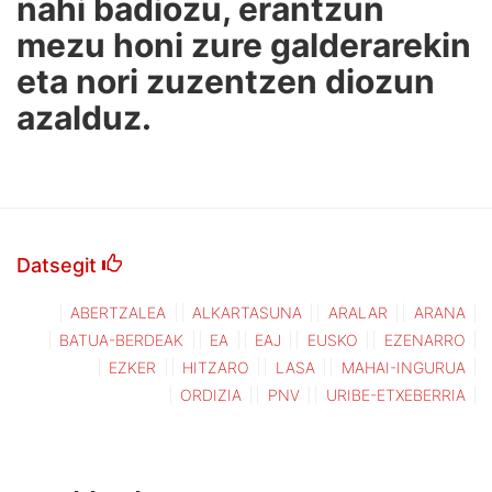
nahi badiozu, erantzun
mezu honi zure galderarekin
eta nori zuzentzen diozun
azalduz.
Datsegit
ABERTZALEA
ALKARTASUNA
ARALAR
ARANA
BATUA-BERDEAK
EA
EAJ
EUSKO
EZENARRO
EZKER
HITZARO
LASA
MAHAI-INGURUA
ORDIZIA
PNV
URIBE-ETXEBERRIA