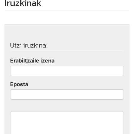
Iruzkinak
Utzi iruzkina:
Erabiltzaile izena
Eposta