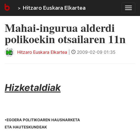
Hitzaro Euskara Elkartea
Tog
navi
Mahai-ingurua alderdi
polikoekin otsailaren 11n
Hitzaro Euskara Elkartea
|
2009-02-09 01:35
Hizketaldiak
•EGOERA POLITIKOAREN HAUSNARKETA
ETA HAUTESKUNDEAK