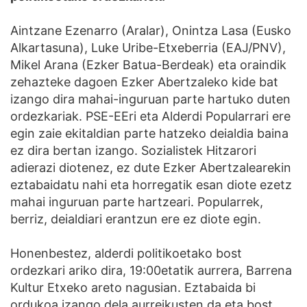
Aintzane Ezenarro (Aralar), Onintza Lasa (Eusko
Alkartasuna), Luke Uribe-Etxeberria (EAJ/PNV),
Mikel Arana (Ezker Batua-Berdeak) eta oraindik
zehazteke dagoen Ezker Abertzaleko kide bat
izango dira mahai-inguruan parte hartuko duten
ordezkariak. PSE-EEri eta Alderdi Popularrari ere
egin zaie ekitaldian parte hatzeko deialdia baina
ez dira bertan izango. Sozialistek Hitzarori
adierazi diotenez, ez dute Ezker Abertzalearekin
eztabaidatu nahi eta horregatik esan diote ezetz
mahai inguruan parte hartzeari. Popularrek,
berriz, deialdiari erantzun ere ez diote egin.
Honenbestez, alderdi politikoetako bost
ordezkari ariko dira, 19:00etatik aurrera, Barrena
Kultur Etxeko areto nagusian. Eztabaida bi
ordukoa izango dela aurreikusten da eta bost