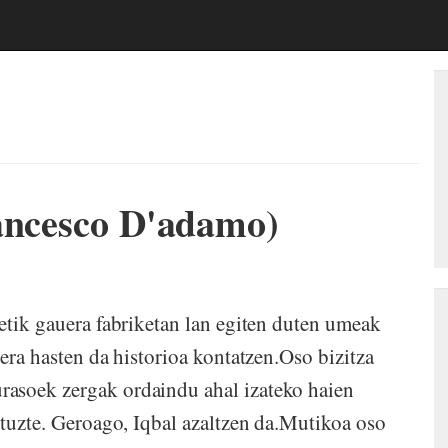
rancesco D'adamo)
0
gauera fabriketan lan egiten duten umeak
bera hasten da historioa kontatzen.Oso bizitza
asoek zergak ordaindu ahal izateko haien
ituzte. Geroago, Iqbal azaltzen da.Mutikoa oso