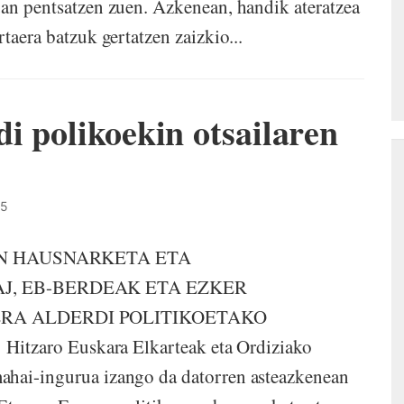
uan pentsatzen zuen. Azkenean, handik ateratzea
taera batzuk gertatzen zaizkio...
i polikoekin otsailaren
35
REN HAUSNARKETA ETA
J, EB-BERDEAK ETA EZKER
RA ALDERDI POLITIKOETAKO
ra Elkarteak eta Ordiziako
ahai-ingurua izango da datorren asteazkenean