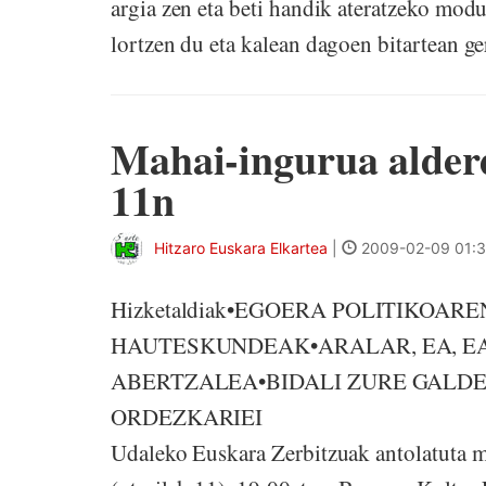
argia zen eta beti handik ateratzeko mod
lortzen du eta kalean dagoen bitartean ger
Mahai-ingurua alderd
11n
Hitzaro Euskara Elkartea
|
2009-02-09 01:
Hizketaldiak•EGOERA POLITIKOA
HAUTESKUNDEAK•ARALAR, EA, EA
ABERTZALEA•BIDALI ZURE GALDE
ORDEZKARIEI Hitzaro Euska
Udaleko Euskara Zerbitzuak antolatuta m