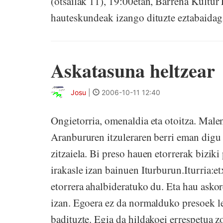
(otsailak 11), 19:00etan, Barrena Kultur
hauteskundeak izango dituzte eztabaidagai
Askatasuna heltzear
Josu
|
2006-10-11 12:40
Ongietorria, omenaldia eta otoitza. Mal
Aranbururen itzuleraren berri eman dig
zitzaiela. Bi preso hauen etorrerak bizik
irakasle izan bainuen Iturburun.Iturria:
etorrera ahalbideratuko du. Eta hau askor
izan. Egoera ez da normalduko presoek l
badituzte. Egia da hildakoei errespetua 