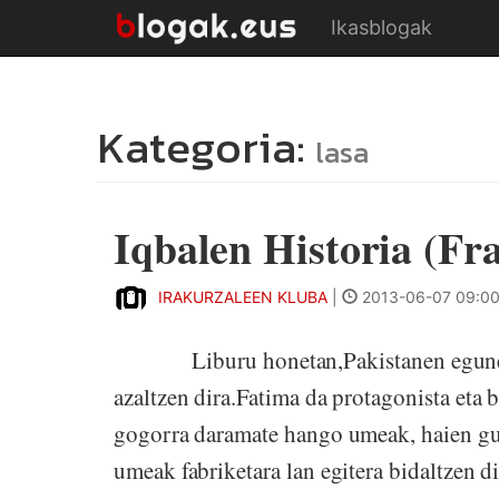
Ikasblogak
Kategoria:
lasa
Iqbalen Historia (F
IRAKURZALEEN KLUBA
|
2013-06-07 09:0
Liburu honetan,Pakistanen egunetik 
azaltzen dira.Fatima da protagonista eta 
gogorra daramate hango umeak, haien gur
umeak fabriketara lan egitera bidaltzen d