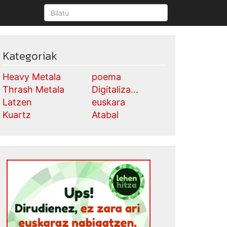
Kategoriak
Heavy Metala
poema
Thrash Metala
Digitaliza...
Latzen
euskara
Kuartz
Atabal