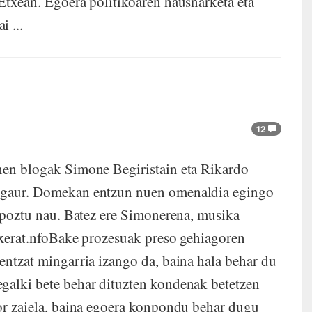
 Etxean. Egoera politikoaren hausnarketa eta
 ...
12
enen blogak Simone Begiristain eta Rikardo
u gaur. Domekan entzun nuen omenaldia egingo
i poztu nau. Batez ere Simonerena, musika
etxerat.nfoBake prozesuak preso gehiagoren
entzat mingarria izango da, baina hala behar du
egalki bete behar dituzten kondenak betetzen
zor zaiela, baina egoera konpondu behar dugu