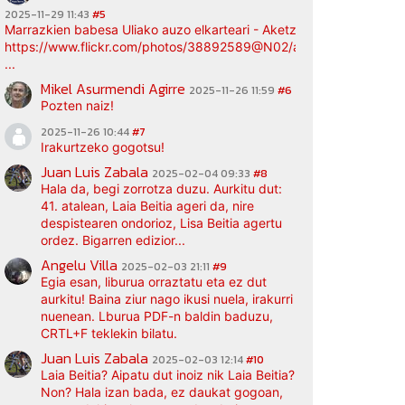
2025-11-29 11:43
#5
Marrazkien babesa Uliako auzo elkarteari - Aketz etxea (argazki bi
https://www.flickr.com/photos/38892589@N02/albums/72177720
...
Mikel Asurmendi Agirre
2025-11-26 11:59
#6
Pozten naiz!
2025-11-26 10:44
#7
Irakurtzeko gogotsu!
Juan Luis Zabala
2025-02-04 09:33
#8
Hala da, begi zorrotza duzu. Aurkitu dut:
41. atalean, Laia Beitia ageri da, nire
despistearen ondorioz, Lisa Beitia agertu
ordez. Bigarren edizior...
Angelu Villa
2025-02-03 21:11
#9
Egia esan, liburua orraztatu eta ez dut
aurkitu! Baina ziur nago ikusi nuela, irakurri
nuenean. Lburua PDF-n baldin baduzu,
CRTL+F teklekin bilatu.
Juan Luis Zabala
2025-02-03 12:14
#10
Laia Beitia? Aipatu dut inoiz nik Laia Beitia?
Non? Hala izan bada, ez daukat gogoan,