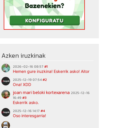
Azken iruzkinak
2026-02-16 08:57
#1
Hemen gure iruzkina! Eskerrik asko! Aitor
2025-12-19 07:54
#2
Ona! XDD
joan mari beloki kortexarena
2025-12-16
16:49
#3
Eskerrik asko.
2025-12-16 14:17
#4
Oso interesgarria!