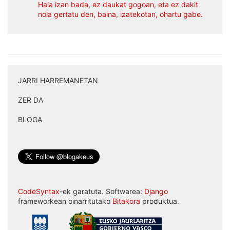
Hala izan bada, ez daukat gogoan, eta ez dakit
nola gertatu den, baina, izatekotan, ohartu gabe.
JARRI HARREMANETAN
|
ZER DA
|
BLOGA
CodeSyntax
-ek garatuta. Softwarea:
Django
frameworkean oinarritutako
Bitakora
produktua.