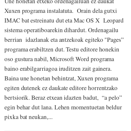
Une honetan etxeko ordenagailuan ez daukat
Xuxen programa instalatuta. Orain dela gutxi
IMAC bat estreinatu dut eta Mac OS X Leopard
sistema operatiboarekin dihardut. Ordenagailu
berrian idazlanak eta antzekoak egiteko "Pages”
programa erabiltzen dut. Testu editore honekin
oso gustura nabil, Microsoft Word programa
baino erabilgarriagoa iruditzen zait gainera.
Baina une honetan behintzat, Xuxen programa
egiten dutenek ez daukate editore horrentzako
bertsiorik. Beraz etxean idazten badut, “a pelo”
egin behar dut lana. Lehen momentuetan beldur
pixka bat neukan,...