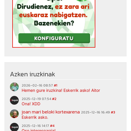
Azken iruzkinak
2026-02-16 08:57
#1
Hemen gure iruzkina! Eskerrik asko! Aitor
2025-12-19 07:54
#2
Ona! XDD
joan mari beloki kortexarena
2025-12-16 16:49
#3
Eskerrik asko.
2025-12-16 14:17
#4
Oso interesgarria!