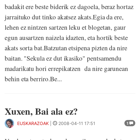
badakit ere beste biderik ez dagoela, beraz hortaz
jarraituko dut tinko akatsez akats.Egia da ere,
lehen ez nintzen sartzen leku et blogetan, gaur
egun ausartzen naizela idazten, eta hortik beste
akats sorta bat.Batzutan etsipena pizten da nire
baitan. "Sekula ez dut ikasiko" pentsamendu
madarikatu hori errepikatzen da nire garunean
behin eta berriro.Be...
Xuxen, Bai ala ez?
EUSKARAZOAK
|
2008-04-11 17:51
1