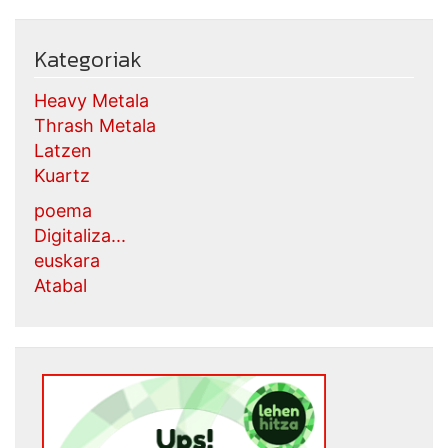
Kategoriak
Heavy Metala
Thrash Metala
Latzen
Kuartz
poema
Digitaliza...
euskara
Atabal