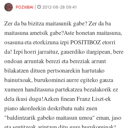
POZitiBAI
|
2012-06-28 09:41
Zer da ba bizitza maitasunik gabe? Zer da ba
maitasuna ametsik gabe?Aste honetan maitasuna,
osasuna eta etorkizuna izpi POSITIBOZ etorri
da! Izpi horri jarraituz, gauerdiko ilargipean, bere
ondoan arruntak berezi eta bereziak arrunt
bilakatzen dituen pertsonarekin hartutako
bainutxoak, burukominei aurre egiteko gauza
xumeen handitasuna partekatzea bezalakorik ez
dela ikusi dugu!Azken finean Franz Liszt-ek
piano akordeekin deskribatu nahi zuen
"baldintzarik gabeko maitasun umoa" eman, jaso
eta sentitzeak arintzen ditu gure burukominak!