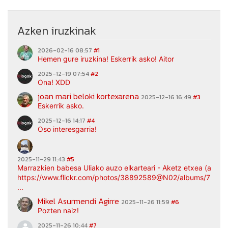
Azken iruzkinak
2026-02-16 08:57
#1
Hemen gure iruzkina! Eskerrik asko! Aitor
2025-12-19 07:54
#2
Ona! XDD
joan mari beloki kortexarena
2025-12-16 16:49
#3
Eskerrik asko.
2025-12-16 14:17
#4
Oso interesgarria!
2025-11-29 11:43
#5
Marrazkien babesa Uliako auzo elkarteari - Aketz etxea (argaz
https://www.flickr.com/photos/38892589@N02/albums/7217
...
Mikel Asurmendi Agirre
2025-11-26 11:59
#6
Pozten naiz!
2025-11-26 10:44
#7