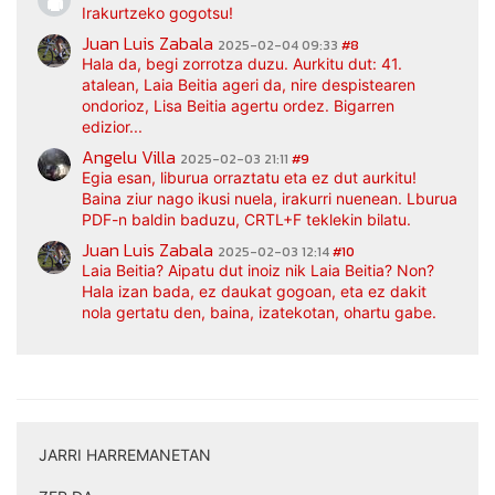
Irakurtzeko gogotsu!
Juan Luis Zabala
2025-02-04 09:33
#8
Hala da, begi zorrotza duzu. Aurkitu dut: 41.
atalean, Laia Beitia ageri da, nire despistearen
ondorioz, Lisa Beitia agertu ordez. Bigarren
edizior...
Angelu Villa
2025-02-03 21:11
#9
Egia esan, liburua orraztatu eta ez dut aurkitu!
Baina ziur nago ikusi nuela, irakurri nuenean. Lburua
PDF-n baldin baduzu, CRTL+F teklekin bilatu.
Juan Luis Zabala
2025-02-03 12:14
#10
Laia Beitia? Aipatu dut inoiz nik Laia Beitia? Non?
Hala izan bada, ez daukat gogoan, eta ez dakit
nola gertatu den, baina, izatekotan, ohartu gabe.
JARRI HARREMANETAN
|