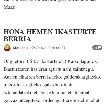
Masai
HONA HEMEN IKASTURTE
BERRIA
Musu truk
|
2006-09-28 00:31
15
Ongi etorri 06-07 ikasturtera!!! Kaixo lagunok:
Ikasturtearen hasieran agurtu nahi zaituztegu.
Aurten elkarren berri izateko, galderak argitzeko,
hitzorduak egiteko, gai ezberdinak
eztabaidatzeko eta beste hainbat eta hainbat
gauzaz hitzegiteko ordenagailua ere erabili ahal