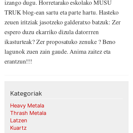
izango dugu. Horretarako eskolako MUSU
TRUK blog-ean sartu eta parte hartu. Hasteko
zeuen iritziak jasotzeko galderatxo batzuk: Zer
espero duzu ekarriko dizula datorrren
ikasturteak? Zer proposatuko zenuke ? Beno
lagunok zuen zain gaude. Anima zaitez eta
erantzun!!!
Kategoriak
Heavy Metala
Thrash Metala
Latzen
Kuartz