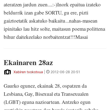
ateratzen jardun zuen....:-)Inork epaitua izateko
beldurrik izan gabe SORTU, gu ere, pizti
gaiztoetatik askatuko baikaitu...nahas-masean
ipinitako lau hitz solte, maitasun poema polittena
bihur daitekeelako norbaitentzat!!!Masai
Ekainaren 28az
Xabiren txokotxua
|
2012-06-28 20:51
Gaurko egunez, ekainak 28, ospatzen da
Lesbiana, Gay, Bisexual eta Transexualen
(LGBT) eguna nazioartean. Antzeko egun