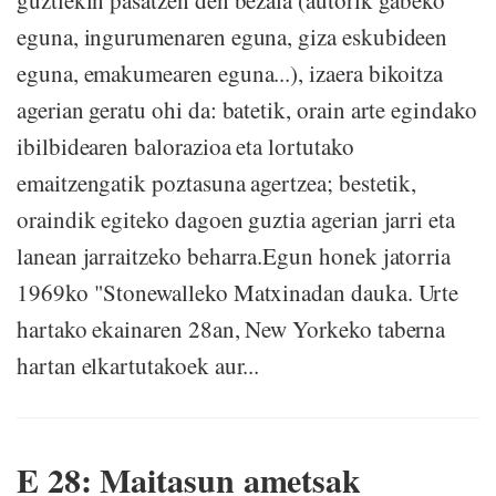
guztiekin pasatzen den bezala (autorik gabeko
eguna, ingurumenaren eguna, giza eskubideen
eguna, emakumearen eguna...), izaera bikoitza
agerian geratu ohi da: batetik, orain arte egindako
ibilbidearen balorazioa eta lortutako
emaitzengatik poztasuna agertzea; bestetik,
oraindik egiteko dagoen guztia agerian jarri eta
lanean jarraitzeko beharra.Egun honek jatorria
1969ko "Stonewalleko Matxinadan dauka. Urte
hartako ekainaren 28an, New Yorkeko taberna
hartan elkartutakoek aur...
E 28: Maitasun ametsak