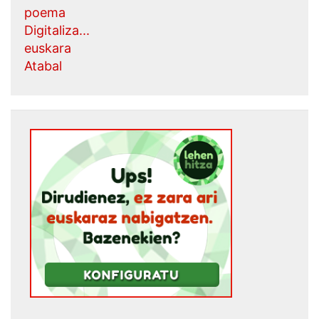
poema
Digitaliza...
euskara
Atabal