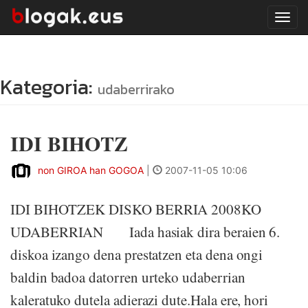
Tog
navi
Kategoria:
udaberrirako
IDI BIHOTZ
non GIROA han GOGOA
|
2007-11-05 10:06
IDI BIHOTZEK DISKO BERRIA 2008KO
UDABERRIAN Iada hasiak dira beraien 6.
diskoa izango dena prestatzen eta dena ongi
baldin badoa datorren urteko udaberrian
kaleratuko dutela adierazi dute.Hala ere, hori