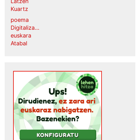
Latzen
Kuartz
poema
Digitaliza...
euskara
Atabal