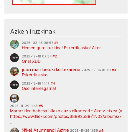
Azken iruzkinak
2026-02-16 08:57
#1
Hemen gure iruzkina! Eskerrik asko! Aitor
2025-12-19 07:54
#2
Ona! XDD
joan mari beloki kortexarena
2025-12-16 16:49
#3
Eskerrik asko.
2025-12-16 14:17
#4
Oso interesgarria!
2025-11-29 11:43
#5
Marrazkien babesa Uliako auzo elkarteari - Aketz etxea (argaz
https://www.flickr.com/photos/38892589@N02/albums/7217
...
Mikel Asurmendi Agirre
2025-11-26 11:59
#6