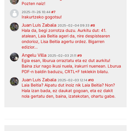
Pozten naiz!
2025-11-26 10:44
#7
Irakurtzeko gogotsu!
Juan Luis Zabala
2025-02-04 09:33
#8
Hala da, begi zorrotza duzu. Aurkitu dut: 41.
atalean, Laia Beitia ageri da, nire despistearen
ondorioz, Lisa Beitia agertu ordez. Bigarren
edizior...
Angelu Villa
2025-02-03 21:11
#9
Egia esan, liburua orraztatu eta ez dut aurkitu!
Baina ziur nago ikusi nuela, irakurri nuenean. Lburua
PDF-n baldin baduzu, CRTL+F teklekin bilatu.
Juan Luis Zabala
2025-02-03 12:14
#10
Laia Beitia? Aipatu dut inoiz nik Laia Beitia? Non?
Hala izan bada, ez daukat gogoan, eta ez dakit
nola gertatu den, baina, izatekotan, ohartu gabe.