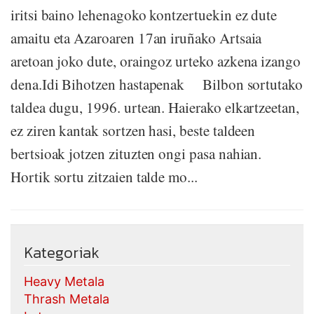
iritsi baino lehenagoko kontzertuekin ez dute
amaitu eta Azaroaren 17an iruñako Artsaia
aretoan joko dute, oraingoz urteko azkena izango
dena.Idi Bihotzen hastapenak Bilbon sortutako
taldea dugu, 1996. urtean. Haierako elkartzeetan,
ez ziren kantak sortzen hasi, beste taldeen
bertsioak jotzen zituzten ongi pasa nahian.
Hortik sortu zitzaien talde mo...
Kategoriak
Heavy Metala
Thrash Metala