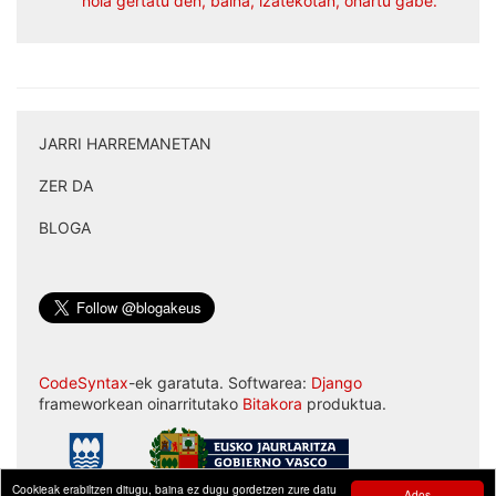
nola gertatu den, baina, izatekotan, ohartu gabe.
JARRI HARREMANETAN
|
ZER DA
|
BLOGA
CodeSyntax
-ek garatuta. Softwarea:
Django
frameworkean oinarritutako
Bitakora
produktua.
Cookieak erabiltzen ditugu, baina ez dugu gordetzen zure datu
Ados