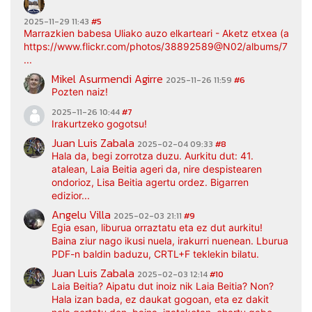
2025-11-29 11:43
#5
Marrazkien babesa Uliako auzo elkarteari - Aketz etxea (argaz
https://www.flickr.com/photos/38892589@N02/albums/7217
...
Mikel Asurmendi Agirre
2025-11-26 11:59
#6
Pozten naiz!
2025-11-26 10:44
#7
Irakurtzeko gogotsu!
Juan Luis Zabala
2025-02-04 09:33
#8
Hala da, begi zorrotza duzu. Aurkitu dut: 41.
atalean, Laia Beitia ageri da, nire despistearen
ondorioz, Lisa Beitia agertu ordez. Bigarren
edizior...
Angelu Villa
2025-02-03 21:11
#9
Egia esan, liburua orraztatu eta ez dut aurkitu!
Baina ziur nago ikusi nuela, irakurri nuenean. Lburua
PDF-n baldin baduzu, CRTL+F teklekin bilatu.
Juan Luis Zabala
2025-02-03 12:14
#10
Laia Beitia? Aipatu dut inoiz nik Laia Beitia? Non?
Hala izan bada, ez daukat gogoan, eta ez dakit