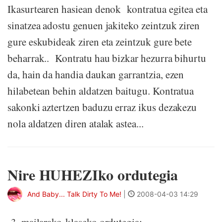
Ikasurtearen hasiean denok kontratua egitea eta
sinatzea adostu genuen jakiteko zeintzuk ziren
gure eskubideak ziren eta zeintzuk gure bete
beharrak.. Kontratu hau bizkar hezurra bihurtu
da, hain da handia daukan garrantzia, ezen
hilabetean behin aldatzen baitugu. Kontratua
sakonki aztertzen baduzu erraz ikus dezakezu
nola aldatzen diren atalak astea...
Nire HUHEZIko ordutegia
And Baby... Talk Dirty To Me!
|
2008-04-03 14:29