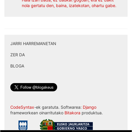
nola gertatu den, baina, izatekotan, ohartu gabe.
JARRI HARREMANETAN
|
ZER DA
|
BLOGA
CodeSyntax
-ek garatuta. Softwarea:
Django
frameworkean oinarritutako
Bitakora
produktua.