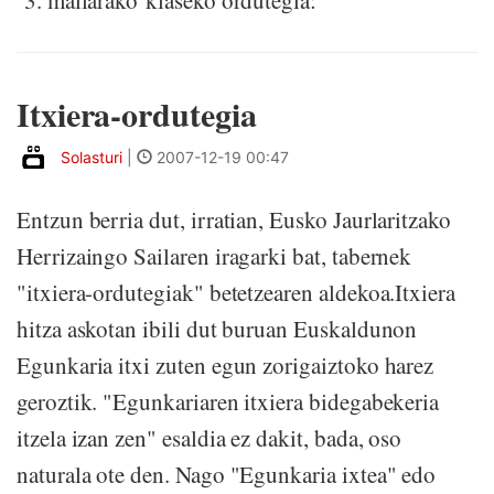
3. mailarako klaseko ordutegia:
Itxiera-ordutegia
Solasturi
|
2007-12-19 00:47
Entzun berria dut, irratian, Eusko Jaurlaritzako
Herrizaingo Sailaren iragarki bat, tabernek
"itxiera-ordutegiak" betetzearen aldekoa.Itxiera
hitza askotan ibili dut buruan Euskaldunon
Egunkaria itxi zuten egun zorigaiztoko harez
geroztik. "Egunkariaren itxiera bidegabekeria
itzela izan zen" esaldia ez dakit, bada, oso
naturala ote den. Nago "Egunkaria ixtea" edo