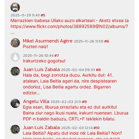
2025-11-29 11:43
#5
Marrazkien babesa Uliako auzo elkarteari - Aketz etxea (argaz
https://www.flickr.com/photos/38892589@N02/albums/7217
...
Mikel Asurmendi Agirre
2025-11-26 11:59
#6
Pozten naiz!
2025-11-26 10:44
#7
Irakurtzeko gogotsu!
Juan Luis Zabala
2025-02-04 09:33
#8
Hala da, begi zorrotza duzu. Aurkitu dut: 41.
atalean, Laia Beitia ageri da, nire despistearen
ondorioz, Lisa Beitia agertu ordez. Bigarren
edizior...
Angelu Villa
2025-02-03 21:11
#9
Egia esan, liburua orraztatu eta ez dut aurkitu!
Baina ziur nago ikusi nuela, irakurri nuenean. Lburua
PDF-n baldin baduzu, CRTL+F teklekin bilatu.
Juan Luis Zabala
2025-02-03 12:14
#10
Laia Beitia? Aipatu dut inoiz nik Laia Beitia? Non?
Hala izan bada, ez daukat gogoan, eta ez dakit