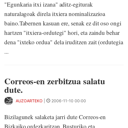
"Egunkaria itxi izana" aditz-egiturak
naturalagoak direla itxiera nominalizazioa
baino.Tabernen kasuan ere, senak ez dit oso ongi
hartzen "itxiera-ordutegi" hori, eta zaindu behar
dena "ixteko ordua" dela iruditzen zait (ordutegia
...
Correos-en zerbitzua salatu
dute.
AUZOARTEKO
|
2006-11-10 00:00
Bizilagunek salaketa jarri dute Correos-en
Bizkaiko ordezkaritzan. Busturiko eta