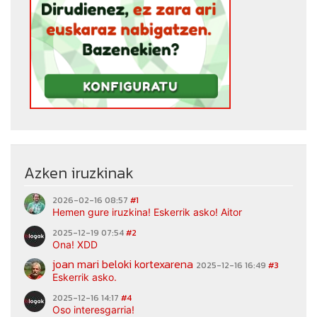
Azken iruzkinak
2026-02-16 08:57
#1
Hemen gure iruzkina! Eskerrik asko! Aitor
2025-12-19 07:54
#2
Ona! XDD
joan mari beloki kortexarena
2025-12-16 16:49
#3
Eskerrik asko.
2025-12-16 14:17
#4
Oso interesgarria!