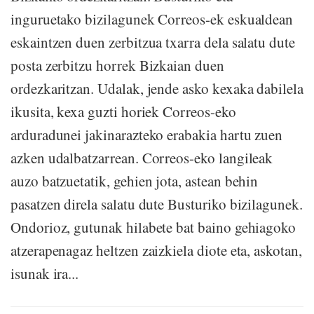
inguruetako bizilagunek Correos-ek eskualdean
eskaintzen duen zerbitzua txarra dela salatu dute
posta zerbitzu horrek Bizkaian duen
ordezkaritzan. Udalak, jende asko kexaka dabilela
ikusita, kexa guzti horiek Correos-eko
arduradunei jakinarazteko erabakia hartu zuen
azken udalbatzarrean. Correos-eko langileak
auzo batzuetatik, gehien jota, astean behin
pasatzen direla salatu dute Busturiko bizilagunek.
Ondorioz, gutunak hilabete bat baino gehiagoko
atzerapenagaz heltzen zaizkiela diote eta, askotan,
isunak ira...