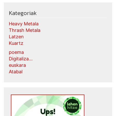
Kategoriak
Heavy Metala
Thrash Metala
Latzen
Kuartz
poema
Digitaliza...
euskara
Atabal