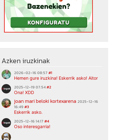
Azken iruzkinak
2026-02-16 08:57
#1
Hemen gure iruzkina! Eskerrik asko! Aitor
2025-12-19 07:54
#2
Ona! XDD
joan mari beloki kortexarena
2025-12-16
16:49
#3
Eskerrik asko.
2025-12-16 14:17
#4
Oso interesgarria!