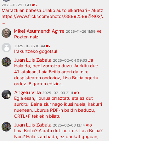
2025-11-29 11:43
#5
Marrazkien babesa Uliako auzo elkarteari - Aketz etxea (argazki bi
https://www.flickr.com/photos/38892589@N02/albums/72177720
...
Mikel Asurmendi Agirre
2025-11-26 11:59
#6
Pozten naiz!
2025-11-26 10:44
#7
Irakurtzeko gogotsu!
Juan Luis Zabala
2025-02-04 09:33
#8
Hala da, begi zorrotza duzu. Aurkitu dut:
6,0,29,0"
41. atalean, Laia Beitia ageri da, nire
despistearen ondorioz, Lisa Beitia agertu
ordez. Bigarren edizior...
Angelu Villa
2025-02-03 21:11
#9
Egia esan, liburua orraztatu eta ez dut
aurkitu! Baina ziur nago ikusi nuela, irakurri
nuenean. Lburua PDF-n baldin baduzu,
CRTL+F teklekin bilatu.
Juan Luis Zabala
2025-02-03 12:14
#10
Laia Beitia? Aipatu dut inoiz nik Laia Beitia?
Non? Hala izan bada, ez daukat gogoan,