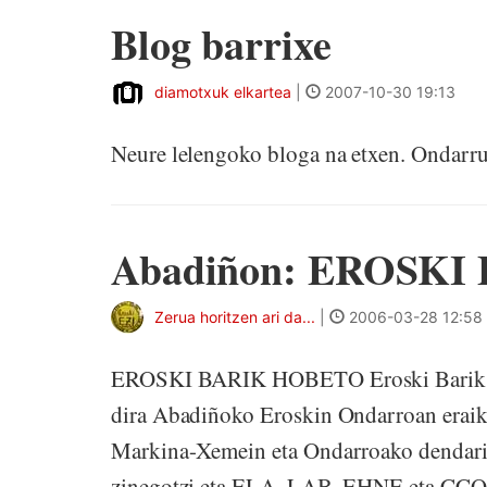
Blog barrixe
diamotxuk elkartea
|
2007-10-30 19:13
Neure lelengoko bloga na etxen. Ondarru
Abadiñon: EROSKI
Zerua horitzen ari da...
|
2006-03-28 12:58
EROSKI BARIK HOBETO Eroski Barik Hob
dira Abadiñoko Eroskin Ondarroan eraiki
Markina-Xemein eta Ondarroako dendarie
zinegotzi eta ELA, LAB, EHNE eta CCOO 