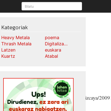
Kategoriak
Heavy Metala
poema
Thrash Metala
Digitaliza...
Latzen
euskara
Kuartz
Atabal
htmhttp://www.elcorreodigital.com/vizcaya/200910