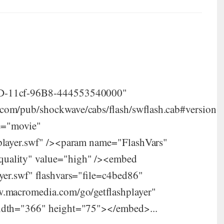
6D-11cf-96B8-444553540000"
com/pub/shockwave/cabs/flash/swflash.cab#version=
e="movie"
lplayer.swf" /><param name="FlashVars"
quality" value="high" /><embed
ayer.swf" flashvars="file=c4bed86"
w.macromedia.com/go/getflashplayer"
width="366" height="75"></embed>...