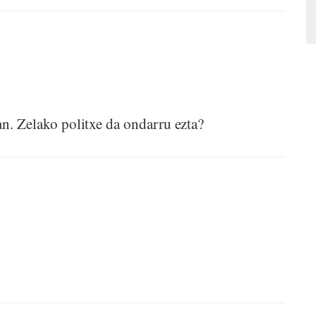
tan. Zelako politxe da ondarru ezta?