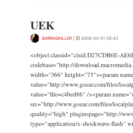
UEK
BARRASKILLER
|
2008-04-01 09:43
<object classid="clsid:D27CDB6E-AE
codebase="http://download.macromedia.
width="366" height="75"><param nam
value="http://www.goear.com/files/loca
value="file=c4bed86" /><param name="
src="http://www.goear.com/files/localpl
quality="high" pluginspage="http://ww
type="application/x-shockwave-flash" 