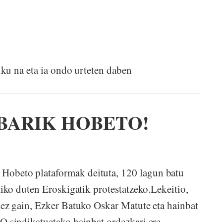
ku na eta ia ondo urteten daben
 BARIK HOBETO!
eto plataformak deituta, 120 lagun batu
ko duten Eroskigatik protestatzeko.Lekeitio,
z gain, Ezker Batuko Oskar Matute eta hainbat
sindikatuetako hainbat ordezkari ere