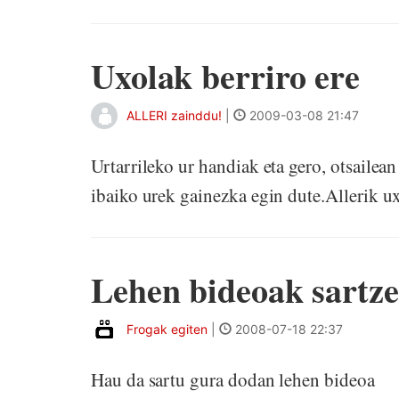
Uxolak berriro ere
ALLERI zainddu!
|
2009-03-08 21:47
Urtarrileko ur handiak eta gero, otsailean
ibaiko urek gainezka egin dute.Allerik ux
Lehen bideoak sartz
Frogak egiten
|
2008-07-18 22:37
Hau da sartu gura dodan lehen bideoa