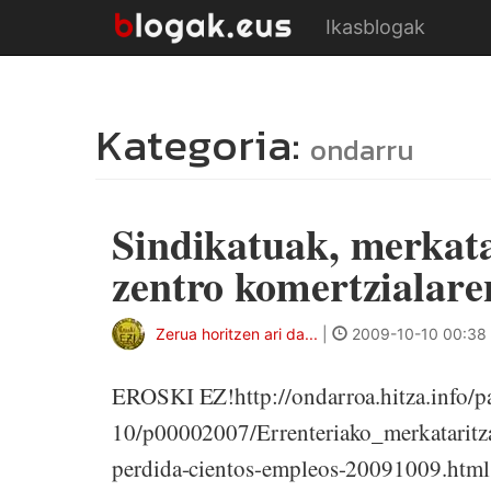
Ikasblogak
Kategoria:
ondarru
Sindikatuak, merkata
zentro komertzialare
Zerua horitzen ari da...
|
2009-10-10 00:38
EROSKI EZ!http://ondarroa.hitza.info/
10/p00002007/Errenteriako_merkatarit
perdida-cientos-empleos-20091009.html