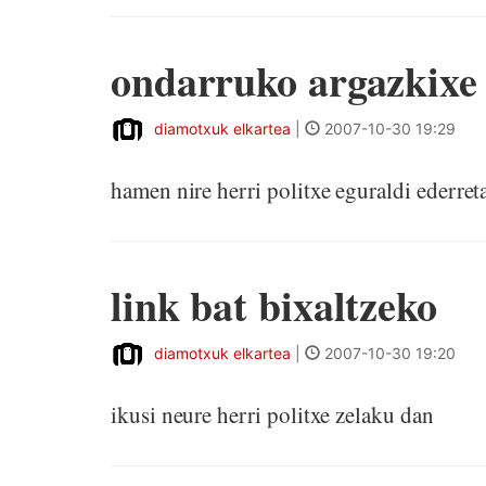
ondarruko argazkixe
diamotxuk elkartea
|
2007-10-30 19:29
hamen nire herri politxe eguraldi ederre
link bat bixaltzeko
diamotxuk elkartea
|
2007-10-30 19:20
ikusi neure herri politxe zelaku dan