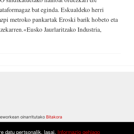
lataformagaz bat eginda. Eskualdeko herri
azpi metroko pankartak Eroski barik hobeto eta
zekarren.«Eusko Jaurlaritzako Industria,
eworkean oinarritutako
Bitakora
e datu pertsonalik, lasai.
Informazio gehiago