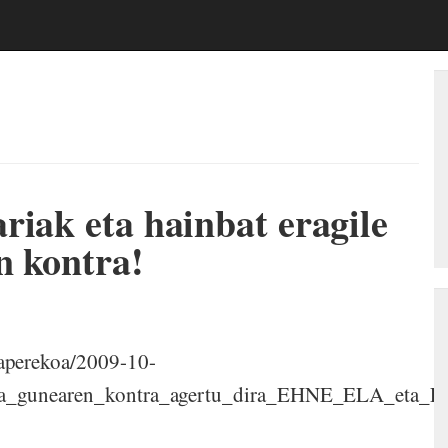
riak eta hainbat eragile
n kontra!
paperekoa/2009-10-
za_gunearen_kontra_agertu_dira_EHNE_ELA_eta_LAB.