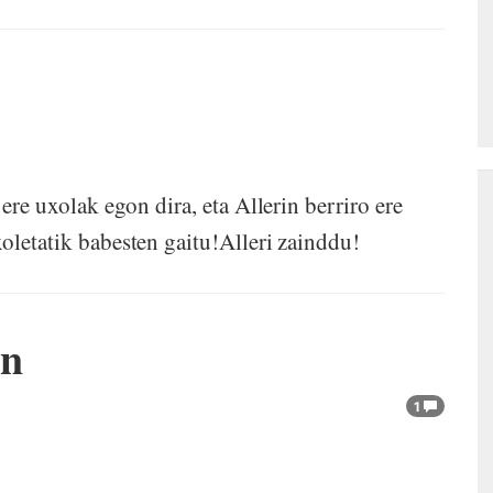
 ere uxolak egon dira, eta Allerin berriro ere
oletatik babesten gaitu!Alleri zainddu!
en
1