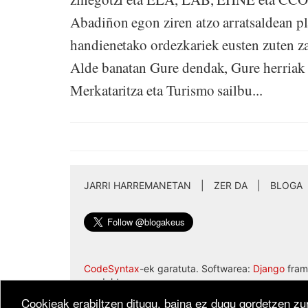
Abadiñon egon ziren atzo arratsaldean p
handienetako ordezkariek eusten zuten z
Alde banatan Gure dendak, Gure herriak 
Merkataritza eta Turismo sailbu...
JARRI HARREMANETAN
|
ZER DA
|
BLOGA
CodeSyntax
-ek garatuta. Softwarea:
Django
fram
produktua.
Cookieak erabiltzen ditugu, baina ez dugu gordetzen zur