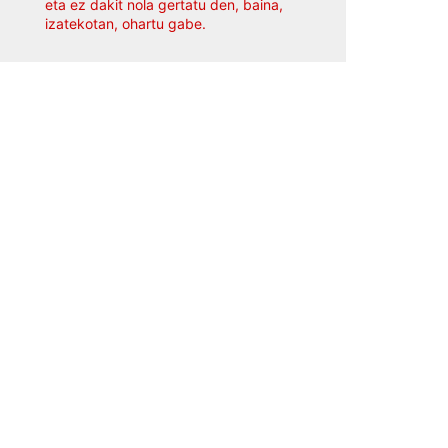
eta ez dakit nola gertatu den, baina,
izatekotan, ohartu gabe.