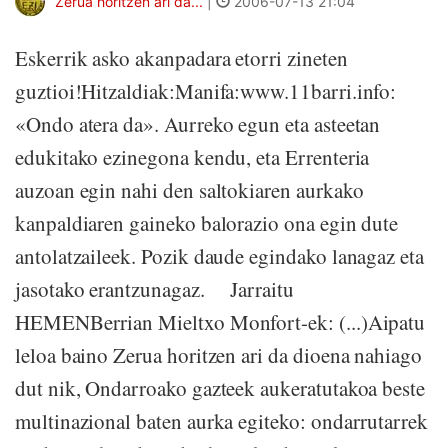
Zerua horitzen ari da...
|
2006-07-13 21:04
Eskerrik asko akanpadara etorri zineten
guztioi!Hitzaldiak:Manifa:www.11barri.info:
«Ondo atera da». Aurreko egun eta asteetan
edukitako ezinegona kendu, eta Errenteria
auzoan egin nahi den saltokiaren aurkako
kanpaldiaren gaineko balorazio ona egin dute
antolatzaileek. Pozik daude egindako lanagaz eta
jasotako erantzunagaz. Jarraitu
HEMENBerrian Mieltxo Monfort-ek: (...)Aipatu
leloa baino Zerua horitzen ari da dioena nahiago
dut nik, Ondarroako gazteek aukeratutakoa beste
multinazional baten aurka egiteko: ondarrutarrek