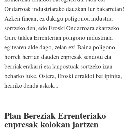
Ondarroak industriarako dauzkan lur bakarretan!
Azken finean, ez dakigu poligonoa industria
sortzeko den, edo Eroski Ondarroara ekartzeko.
Gure taldea Errenterian poligono industriala
egitearen alde dago, zelan ez! Baina poligono
horrek herrian dauden enpresak sendotu eta
berriak erakarri eta lanpostuak sortzeko izan
beharko luke. Ostera, Eroski erraldoi bat ipinita,
herriko denda askok...
Plan Bereziak Errenteriako
enpresak kolokan jartzen