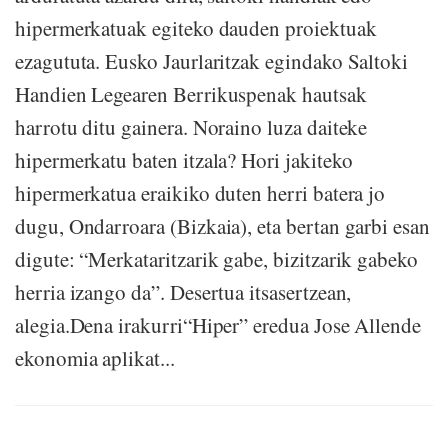
hipermerkatuak egiteko dauden proiektuak
ezagututa. Eusko Jaurlaritzak egindako Saltoki
Handien Legearen Berrikuspenak hautsak
harrotu ditu gainera. Noraino luza daiteke
hipermerkatu baten itzala? Hori jakiteko
hipermerkatua eraikiko duten herri batera jo
dugu, Ondarroara (Bizkaia), eta bertan garbi esan
digute: “Merkataritzarik gabe, bizitzarik gabeko
herria izango da”. Desertua itsasertzean,
alegia.Dena irakurri“Hiper” eredua Jose Allende
ekonomia aplikat...