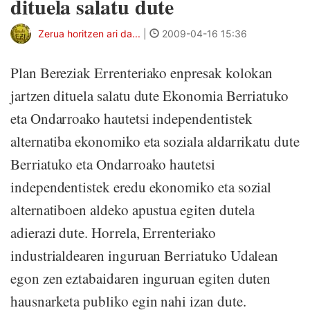
dituela salatu dute
Zerua horitzen ari da...
|
2009-04-16 15:36
Plan Bereziak Errenteriako enpresak kolokan
jartzen dituela salatu dute Ekonomia Berriatuko
eta Ondarroako hautetsi independentistek
alternatiba ekonomiko eta soziala aldarrikatu dute
Berriatuko eta Ondarroako hautetsi
independentistek eredu ekonomiko eta sozial
alternatiboen aldeko apustua egiten dutela
adierazi dute. Horrela, Errenteriako
industrialdearen inguruan Berriatuko Udalean
egon zen eztabaidaren inguruan egiten duten
hausnarketa publiko egin nahi izan dute.