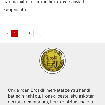
ez dute nahi uda urdin horrek edo euskal
kooperatibi...
«
1
2
3
»
Ondarroan Eroskik merkatal zentru handi
bat egin nahi du. Honek, beste leku askotan
gertatu den modura, herriko bizitasuna eta