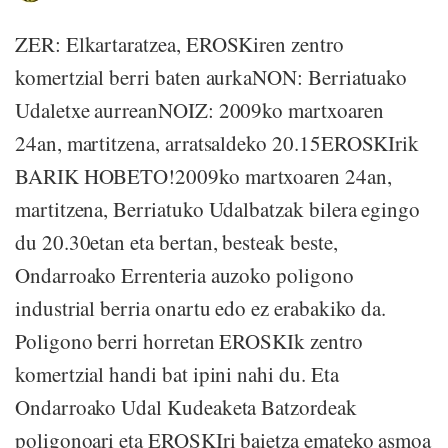
ZER: Elkartaratzea, EROSKiren zentro
komertzial berri baten aurkaNON: Berriatuako
Udaletxe aurreanNOIZ: 2009ko martxoaren
24an, martitzena, arratsaldeko 20.15EROSKIrik
BARIK HOBETO!2009ko martxoaren 24an,
martitzena, Berriatuko Udalbatzak bilera egingo
du 20.30etan eta bertan, besteak beste,
Ondarroako Errenteria auzoko poligono
industrial berria onartu edo ez erabakiko da.
Poligono berri horretan EROSKIk zentro
komertzial handi bat ipini nahi du. Eta
Ondarroako Udal Kudeaketa Batzordeak
poligonoari eta EROSKIri baietza emateko asmoa