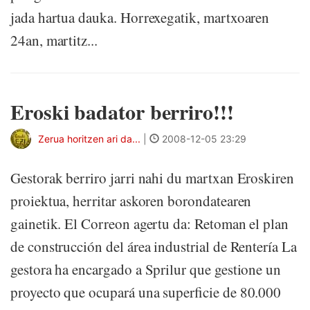
jada hartua dauka. Horrexegatik, martxoaren
24an, martitz...
Eroski badator berriro!!!
Zerua horitzen ari da...
|
2008-12-05 23:29
Gestorak berriro jarri nahi du martxan Eroskiren
proiektua, herritar askoren borondatearen
gainetik. El Correon agertu da: Retoman el plan
de construcción del área industrial de Rentería La
gestora ha encargado a Sprilur que gestione un
proyecto que ocupará una superficie de 80.000