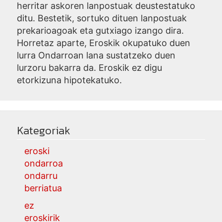
herritar askoren lanpostuak deustestatuko
ditu. Bestetik, sortuko dituen lanpostuak
prekarioagoak eta gutxiago izango dira.
Horretaz aparte, Eroskik okupatuko duen
lurra Ondarroan lana sustatzeko duen
lurzoru bakarra da. Eroskik ez digu
etorkizuna hipotekatuko.
Kategoriak
eroski
ondarroa
ondarru
berriatua
ez
eroskirik