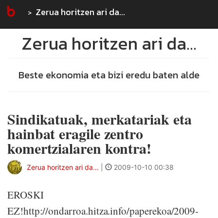
Zerua horitzen ari da...
Zerua horitzen ari da...
Beste ekonomia eta bizi eredu baten alde
Sindikatuak, merkatariak eta
hainbat eragile zentro
komertzialaren kontra!
Zerua horitzen ari da...
|
2009-10-10 00:38
EROSKI
EZ!http://ondarroa.hitza.info/paperekoa/2009-