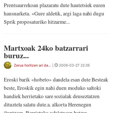
Prentsaurrekoan plazaratu dute hautetsiek euren
hausnarketa. «Gure aldetik, argi laga nahi dugu
Sprik proposaturiko hitzarme...
Martxoak 24ko batzarrari
buruz...
Zerua horitzen ari da...
|
2009-03-27 22:26
Eroski barik «hobeto» daudela esan dute Besteak
beste, Eroskik egin nahi duen moduko saltoki
handiek herrietako sare sozialak deuseztatzen
dituztela salatu dute.a. alkorta Herenegun
iluntzean, Berriatuko udaletxean batzar