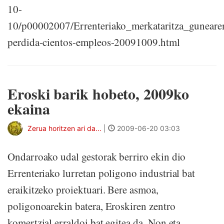
10-
10/p00002007/Errenteriako_merkataritza_guneare
perdida-cientos-empleos-20091009.html
Eroski barik hobeto, 2009ko
ekaina
Zerua horitzen ari da...
|
2009-06-20 03:03
Ondarroako udal gestorak berriro ekin dio
Errenteriako lurretan poligono industrial bat
eraikitzeko proiektuari. Bere asmoa,
poligonoarekin batera, Eroskiren zentro
komertzial erraldoi bat egitea da. Non eta