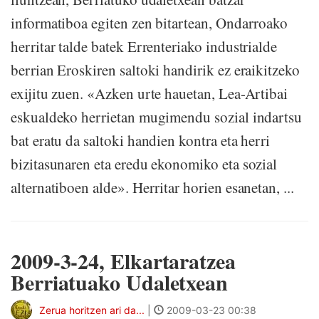
informatiboa egiten zen bitartean, Ondarroako
herritar talde batek Errenteriako industrialde
berrian Eroskiren saltoki handirik ez eraikitzeko
exijitu zuen. «Azken urte hauetan, Lea-Artibai
eskualdeko herrietan mugimendu sozial indartsu
bat eratu da saltoki handien kontra eta herri
bizitasunaren eta eredu ekonomiko eta sozial
alternatiboen alde». Herritar horien esanetan, ...
2009-3-24, Elkartaratzea
Berriatuako Udaletxean
Zerua horitzen ari da...
|
2009-03-23 00:38