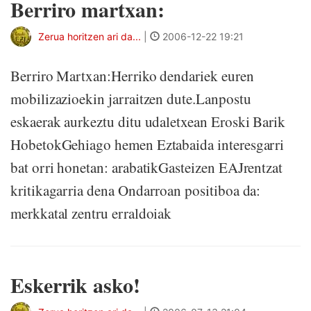
Berriro martxan:
Zerua horitzen ari da...
|
2006-12-22 19:21
Berriro Martxan:Herriko dendariek euren
mobilizazioekin jarraitzen dute.Lanpostu
eskaerak aurkeztu ditu udaletxean Eroski Barik
HobetokGehiago hemen Eztabaida interesgarri
bat orri honetan: arabatikGasteizen EAJrentzat
kritikagarria dena Ondarroan positiboa da:
merkkatal zentru erraldoiak
Eskerrik asko!