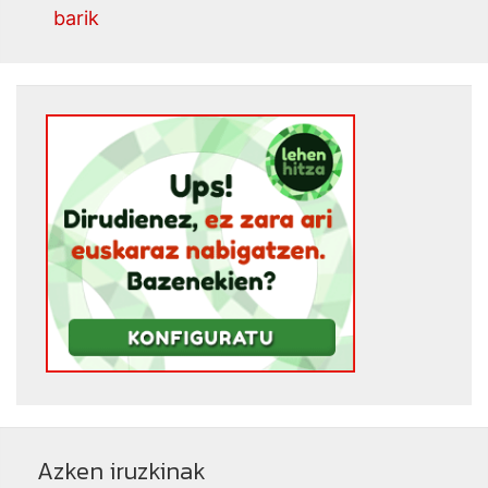
barik
Azken iruzkinak