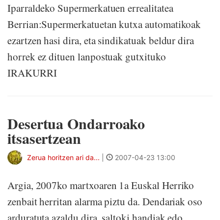
Iparraldeko Supermerkatuen errealitatea
Berrian:Supermerkatuetan kutxa automatikoak
ezartzen hasi dira, eta sindikatuak beldur dira
horrek ez dituen lanpostuak gutxituko
IRAKURRI
Desertua Ondarroako
itsasertzean
Zerua horitzen ari da...
|
2007-04-23 13:00
Argia, 2007ko martxoaren 1a Euskal Herriko
zenbait herritan alarma piztu da. Dendariak oso
arduratuta azaldu dira, saltoki handiak edo