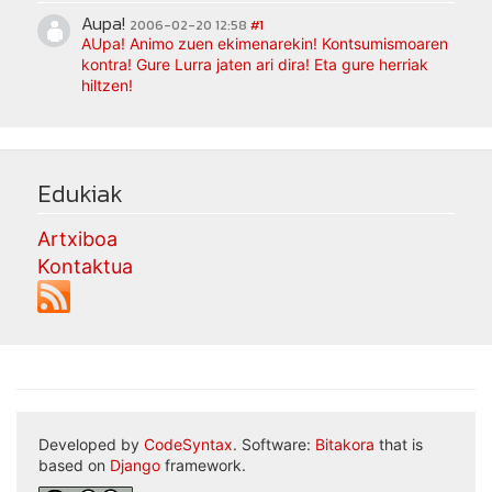
Aupa!
2006-02-20 12:58
#1
AUpa! Animo zuen ekimenarekin! Kontsumismoaren
kontra! Gure Lurra jaten ari dira! Eta gure herriak
hiltzen!
Edukiak
Artxiboa
Kontaktua
Developed by
CodeSyntax
. Software:
Bitakora
that is
based on
Django
framework.