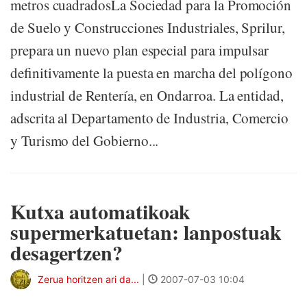
metros cuadradosLa Sociedad para la Promoción
de Suelo y Construcciones Industriales, Sprilur,
prepara un nuevo plan especial para impulsar
definitivamente la puesta en marcha del polígono
industrial de Rentería, en Ondarroa. La entidad,
adscrita al Departamento de Industria, Comercio
y Turismo del Gobierno...
Kutxa automatikoak
supermerkatuetan: lanpostuak
desagertzen?
Zerua horitzen ari da...
|
2007-07-03 10:04