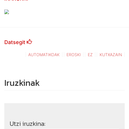
Datsegit
AUTOMATIKOAK
EROSKI
EZ
KUTXAZAIN
Iruzkinak
Utzi iruzkina: