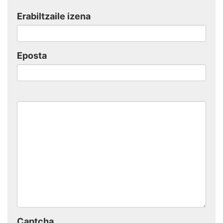
Erabiltzaile izena
Eposta
Captcha