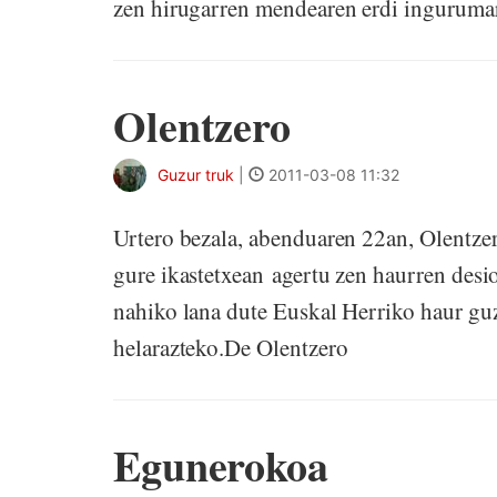
zen hirugarren mendearen erdi ingurumari
Olentzero
Guzur truk
|
2011-03-08 11:32
Urtero bezala, abenduaren 22an, Olentzero
gure ikastetxean agertu zen haurren desi
nahiko lana dute Euskal Herriko haur guz
helarazteko.De Olentzero
Egunerokoa