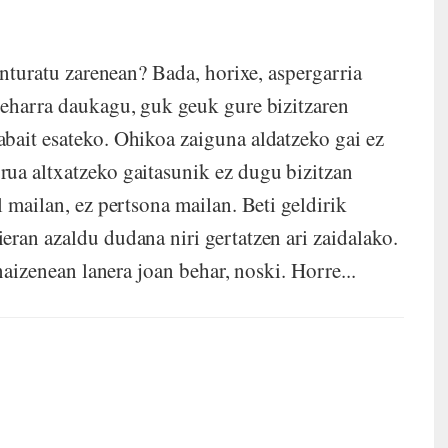
onturatu zarenean? Bada, horixe, aspergarria
beharra daukagu, guk geuk gure bizitzaren
bait esateko. Ohikoa zaiguna aldatzeko gai ez
ua altxatzeko gaitasunik ez dugu bizitzan
l mailan, ez pertsona mailan. Beti geldirik
eran azaldu dudana niri gertatzen ari zaidalako.
 naizenean lanera joan behar, noski. Horre...