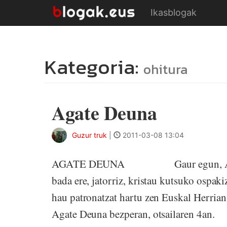
Ikasblogak
Kategoria:
ohitura
Agate Deuna
Guzur truk
|
2011-03-08 13:04
AGATE DEUNA Gaur egun, Agate Deu
bada ere, jatorriz, kristau kutsuko 
hau patronatzat hartu zen Euskal Herrian
Agate Deuna bezperan, otsailaren 4