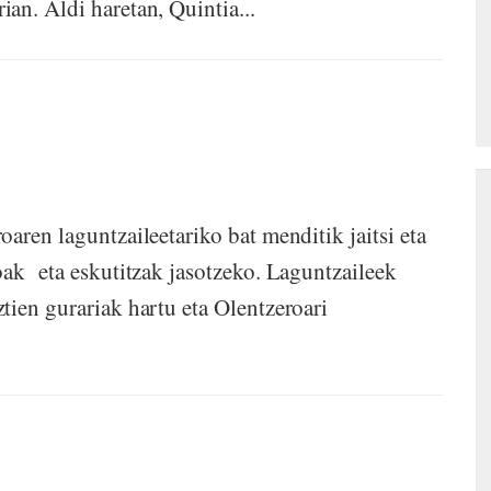
an. Aldi haretan, Quintia...
aren laguntzaileetariko bat menditik jaitsi eta
oak eta eskutitzak jasotzeko. Laguntzaileek
tien gurariak hartu eta Olentzeroari