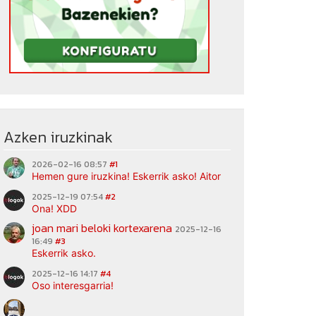
Azken iruzkinak
2026-02-16 08:57
#1
Hemen gure iruzkina! Eskerrik asko! Aitor
2025-12-19 07:54
#2
Ona! XDD
joan mari beloki kortexarena
2025-12-16
16:49
#3
Eskerrik asko.
2025-12-16 14:17
#4
Oso interesgarria!