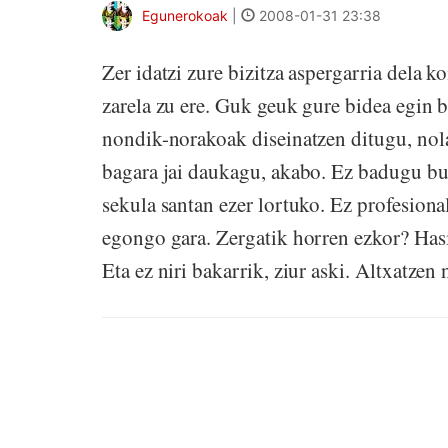
Egunerokoak
|
2008-01-31 23:38
Zer idatzi zure bizitza aspergarria dela k
zarela zu ere. Guk geuk gure bidea egin 
nondik-norakoak diseinatzen ditugu, nola
bagara jai daukagu, akabo. Ez badugu bur
sekula santan ezer lortuko. Ez profesiona
egongo gara. Zergatik horren ezkor? Hasi
Eta ez niri bakarrik, ziur aski. Altxatzen