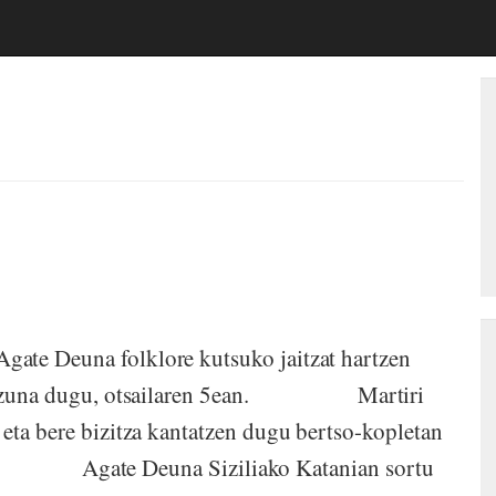
na folklore kutsuko jaitzat hartzen
ospakizuna dugu, otsailaren 5ean. Martiri
 eta bere bizitza kantatzen dugu bertso-kopletan
an. Agate Deuna Siziliako Katanian sortu