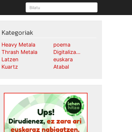
Kategoriak
Heavy Metala
poema
Thrash Metala
Digitaliza...
Latzen
euskara
Kuartz
Atabal