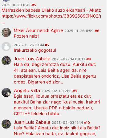
2025-11-29 11:43
#5
Marrazkien babesa Uliako auzo elkarteari - Aketz etxea (argazki bi
https://www.flickr.com/photos/38892589@N02/albums/72177720
...
Mikel Asurmendi Agirre
2025-11-26 11:59
#6
Pozten naiz!
2025-11-26 10:44
#7
Irakurtzeko gogotsu!
Juan Luis Zabala
2025-02-04 09:33
#8
Hala da, begi zorrotza duzu. Aurkitu dut:
41. atalean, Laia Beitia ageri da, nire
despistearen ondorioz, Lisa Beitia agertu
ordez. Bigarren edizior...
Angelu Villa
2025-02-03 21:11
#9
Egia esan, liburua orraztatu eta ez dut
aurkitu! Baina ziur nago ikusi nuela, irakurri
nuenean. Lburua PDF-n baldin baduzu,
CRTL+F teklekin bilatu.
Juan Luis Zabala
2025-02-03 12:14
#10
Laia Beitia? Aipatu dut inoiz nik Laia Beitia?
Non? Hala izan bada, ez daukat gogoan,