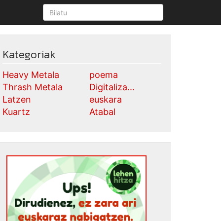
Kategoriak
Heavy Metala
poema
Thrash Metala
Digitaliza...
Latzen
euskara
Kuartz
Atabal