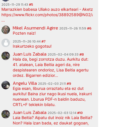
2025-11-29 11:43
#5
Marrazkien babesa Uliako auzo elkarteari - Aketz etxea (argazki bi
https://www.flickr.com/photos/38892589@N02/albums/72177720
...
Mikel Asurmendi Agirre
2025-11-26 11:59
#6
Pozten naiz!
2025-11-26 10:44
#7
Irakurtzeko gogotsu!
Juan Luis Zabala
2025-02-04 09:33
#8
Hala da, begi zorrotza duzu. Aurkitu dut:
41. atalean, Laia Beitia ageri da, nire
despistearen ondorioz, Lisa Beitia agertu
ordez. Bigarren edizior...
Angelu Villa
2025-02-03 21:11
#9
Egia esan, liburua orraztatu eta ez dut
aurkitu! Baina ziur nago ikusi nuela, irakurri
nuenean. Lburua PDF-n baldin baduzu,
CRTL+F teklekin bilatu.
Juan Luis Zabala
2025-02-03 12:14
#10
Laia Beitia? Aipatu dut inoiz nik Laia Beitia?
Non? Hala izan bada, ez daukat gogoan,