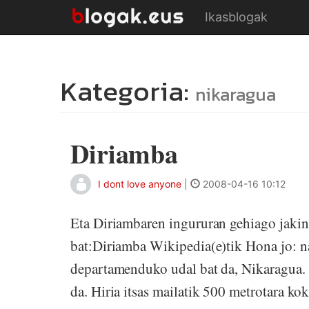
Ikasblogak
Kategoria:
nikaragua
Diriamba
I dont love anyone
|
2008-04-16 10:12
Eta Diriambaren ingururan gehiago jaki
bat:Diriamba Wikipedia(e)tik Hona jo: n
departamenduko udal bat da, Nikaragua. 
da. Hiria itsas mailatik 500 metrotara ko