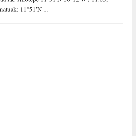
atuak: 11°51′N ...