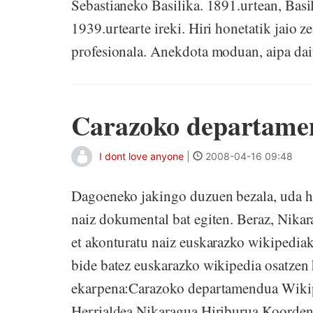
Sebastianeko Basilika. 1891.urtean, Basil
1939.urtearte ireki. Hiri honetatik jaio 
profesionala. Anekdota moduan, aipa dait
Carazoko departame
I dont love anyone
|
2008-04-16 09:48
Dagoeneko jakingo duzuen bezala, uda h
naiz dokumental bat egiten. Beraz, Nikar
et akonturatu naiz euskarazko wikipedia
bide batez euskarazko wikipedia osatzen
ekarpena:Carazoko departamendua Wikipe
Herrialdea Nikaragua Hiriburua Koorden