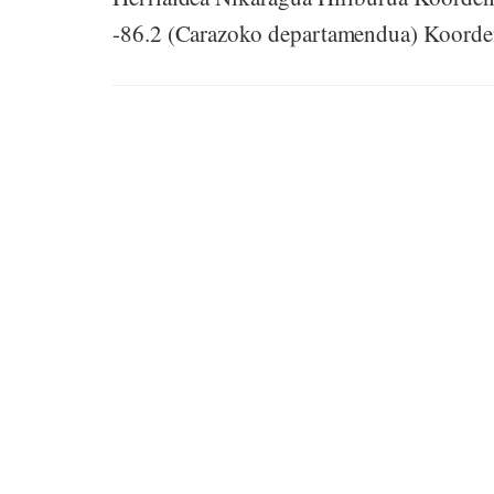
-86.2 (Carazoko departamendua) Koorden