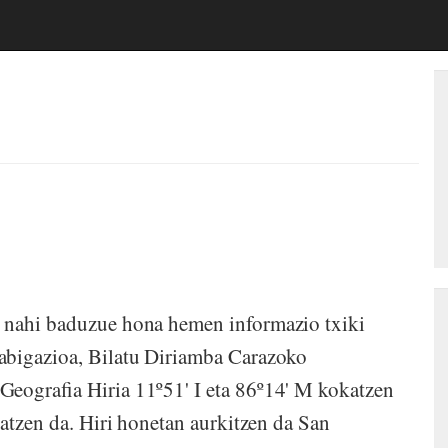
n nahi baduzue hona hemen informazio txiki
abigazioa, Bilatu Diriamba Carazoko
Geografia Hiria 11º51' I eta 86º14' M kokatzen
katzen da. Hiri honetan aurkitzen da San