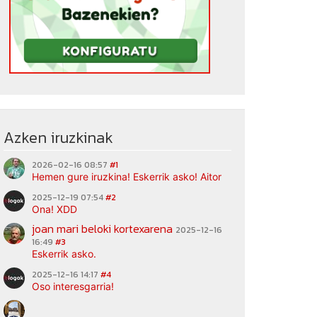
Azken iruzkinak
2026-02-16 08:57
#1
Hemen gure iruzkina! Eskerrik asko! Aitor
2025-12-19 07:54
#2
Ona! XDD
joan mari beloki kortexarena
2025-12-16
16:49
#3
Eskerrik asko.
2025-12-16 14:17
#4
Oso interesgarria!