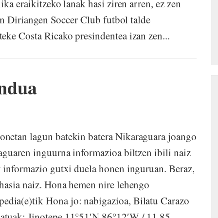
ika eraikitzeko lanak hasi ziren arren, ez zen
zen Diriangen Soccer Club futbol talde
eke Costa Ricako presindentea izan zen...
ndua
onetan lagun batekin batera Nikaraguara joango
aguaren inguurna informazioa biltzen ibili naiz
k informazio gutxi duela honen inguruan. Beraz,
 hasia naiz. Hona hemen nire lehengo
dia(e)tik Hona jo: nabigazioa, Bilatu Carazo
atuak: Jinotepe 11°51′N 86°12′W / 11.85,