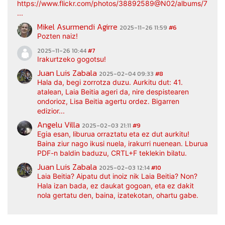
https://www.flickr.com/photos/38892589@N02/albums/7217
...
Mikel Asurmendi Agirre
2025-11-26 11:59
#6
Pozten naiz!
2025-11-26 10:44
#7
Irakurtzeko gogotsu!
Juan Luis Zabala
2025-02-04 09:33
#8
Hala da, begi zorrotza duzu. Aurkitu dut: 41.
atalean, Laia Beitia ageri da, nire despistearen
ondorioz, Lisa Beitia agertu ordez. Bigarren
edizior...
Angelu Villa
2025-02-03 21:11
#9
Egia esan, liburua orraztatu eta ez dut aurkitu!
Baina ziur nago ikusi nuela, irakurri nuenean. Lburua
PDF-n baldin baduzu, CRTL+F teklekin bilatu.
Juan Luis Zabala
2025-02-03 12:14
#10
Laia Beitia? Aipatu dut inoiz nik Laia Beitia? Non?
Hala izan bada, ez daukat gogoan, eta ez dakit
nola gertatu den, baina, izatekotan, ohartu gabe.