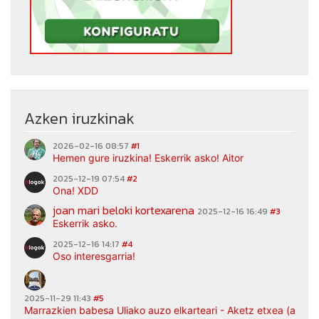
Azken iruzkinak
2026-02-16 08:57
#1
Hemen gure iruzkina! Eskerrik asko! Aitor
2025-12-19 07:54
#2
Ona! XDD
joan mari beloki kortexarena
2025-12-16 16:49
#3
Eskerrik asko.
2025-12-16 14:17
#4
Oso interesgarria!
2025-11-29 11:43
#5
Marrazkien babesa Uliako auzo elkarteari - Aketz etxea (argaz