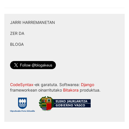
JARRI HARREMANETAN
|
ZER DA
|
BLOGA
CodeSyntax
-ek garatuta. Softwarea:
Django
frameworkean oinarritutako
Bitakora
produktua.