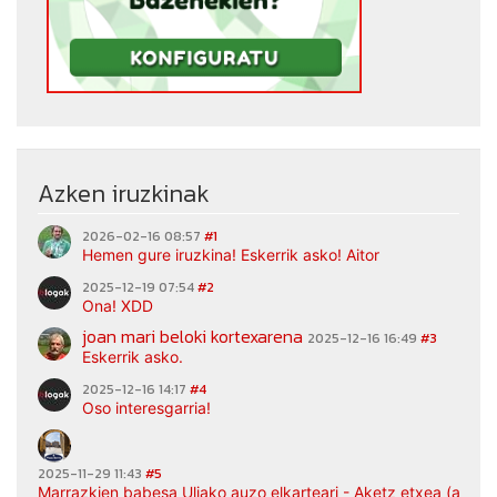
Azken iruzkinak
2026-02-16 08:57
#1
Hemen gure iruzkina! Eskerrik asko! Aitor
2025-12-19 07:54
#2
Ona! XDD
joan mari beloki kortexarena
2025-12-16 16:49
#3
Eskerrik asko.
2025-12-16 14:17
#4
Oso interesgarria!
2025-11-29 11:43
#5
Marrazkien babesa Uliako auzo elkarteari - Aketz etxea (argaz