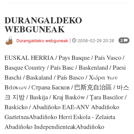
DURANGALDEKO
WEBGUNEAK
Durangaldeko webguneak
|
2008-02-29 20:28
2
EUSKAL HERRIA / Pays Basque / País Vasco /
Basque Country / País Basc / Baskenland / Paesi
Baschi / Baskaland / País Basco / Χώρα των
Βάσκων / Страна Басков / 巴斯克自治區 / 바스
크 지방 / Baskija / Kraj Basków / Ţara Bascilor /
Baskicko / Abadiñoko EAE-ANV Abadiñoko
GaztetxeaAbadiñoko Herri Eskola - Zelaieta
Abadiñoko IndependienteakAbadiñoko