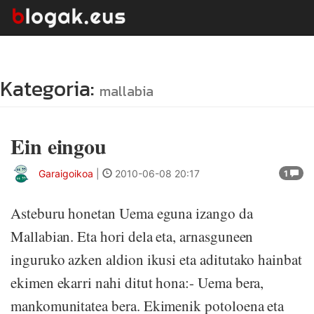
Kategoria:
mallabia
Ein eingou
Garaigoikoa
|
2010-06-08 20:17
1
Asteburu honetan Uema eguna izango da
Mallabian. Eta hori dela eta, arnasguneen
inguruko azken aldion ikusi eta aditutako hainbat
ekimen ekarri nahi ditut hona:- Uema bera,
mankomunitatea bera. Ekimenik potoloena eta