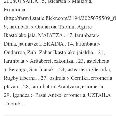
2008OTSAILA . 5, asteartea > Mallabia,
Frontoian.
(http://farm4.static.flickr.com/3194/3025675509_
9, larunbata > Ondarroa, Txomin Agirre
Ikastolako jaia. MAIATZA . 17, larunbata >
Dima, jaunartzea. EKAINA . 14, larunbata >
Ondarroa, Zubi Zahar Ikastolako jaialdia. . 21,
larunbata > Aritaberri, ezkontza. . 23, astelehena
> Berango, San Juanak. . 24, asteartea > Gernika,
Rugby taberna. . 27, ostirala > Gernika, erromeria
plazan. . 28, larunbata > Arantzazu, erromeria. .
29, igandea > Pasai Antxo, erromeria. UZTAILA
. 5,&nb...