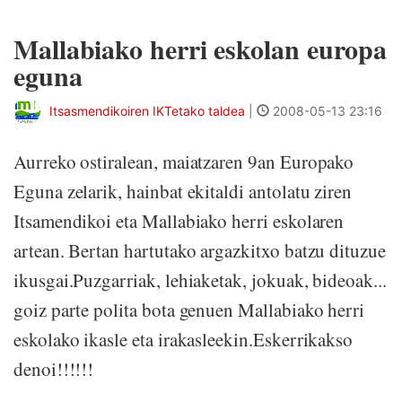
Mallabiako herri eskolan europa
eguna
Itsasmendikoiren IKTetako taldea
|
2008-05-13 23:16
Aurreko ostiralean, maiatzaren 9an Europako
Eguna zelarik, hainbat ekitaldi antolatu ziren
Itsamendikoi eta Mallabiako herri eskolaren
artean. Bertan hartutako argazkitxo batzu dituzue
ikusgai.Puzgarriak, lehiaketak, jokuak, bideoak...
goiz parte polita bota genuen Mallabiako herri
eskolako ikasle eta irakasleekin.Eskerrikakso
denoi!!!!!!