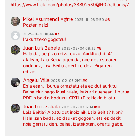
https://www.flickr.com/photos/38892589@N02/albums/7217
...
Mikel Asurmendi Agirre
2025-11-26 11:59
#6
Pozten naiz!
2025-11-26 10:44
#7
Irakurtzeko gogotsu!
Juan Luis Zabala
2025-02-04 09:33
#8
Hala da, begi zorrotza duzu. Aurkitu dut: 41.
atalean, Laia Beitia ageri da, nire despistearen
ondorioz, Lisa Beitia agertu ordez. Bigarren
edizior...
Angelu Villa
2025-02-03 21:11
#9
Egia esan, liburua orraztatu eta ez dut aurkitu!
Baina ziur nago ikusi nuela, irakurri nuenean. Lburua
PDF-n baldin baduzu, CRTL+F teklekin bilatu.
Juan Luis Zabala
2025-02-03 12:14
#10
Laia Beitia? Aipatu dut inoiz nik Laia Beitia? Non?
Hala izan bada, ez daukat gogoan, eta ez dakit
nola gertatu den, baina, izatekotan, ohartu gabe.