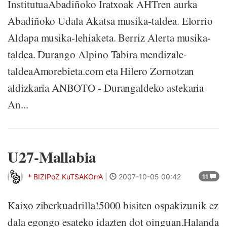
InstitutuaAbadiñoko Iratxoak AHTren aurka
Abadiñoko Udala Akatsa musika-taldea. Elorrio
Aldapa musika-lehiaketa. Berriz Alerta musika-
taldea. Durango Alpino Tabira mendizale-
taldeaAmorebieta.com eta Hilero Zornotzan
aldizkaria ANBOTO - Durangaldeko astekaria
An...
U27-Mallabia
* BIZIPoZ KuTSAKOrrA
|
2007-10-05 00:42
11
Kaixo ziberkuadrilla!5000 bisiten ospakizunik ez
dala egongo esateko idazten dot oinguan.Halanda