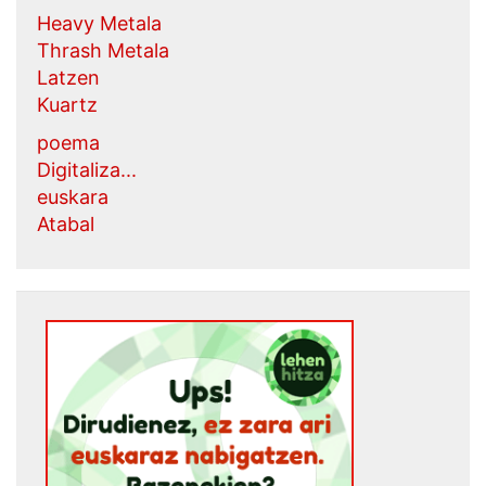
Heavy Metala
Thrash Metala
Latzen
Kuartz
poema
Digitaliza...
euskara
Atabal