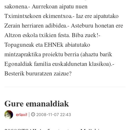
sakonena.- Aurrekoan aipatu nuen
Tximintxekoen ekimentxoa.- Iaz ere aipatutako
Zerain herriaren adibidea.- Asteburu honetan ere
Altzon eskola txikien festa. Biba zuek!-
Topaguneak eta EHNEk abiatutako
mintzapraktika proiektu berria (ahaztu barik
Egonaldiak familia euskaldunetan klasikoa).-
Besterik bururatzen zaizue?
Gure emanaldiak
erlaxi!
|
2008-11-07 22:43