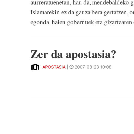
aurreratuenetan, hau da, mendebaldeko gi
Islamarekin ez da gauza bera gertatzen, or
egonda, haien gobernuek eta gizartearen e
Zer da apostasia?
APOSTASIA
|
2007-08-23 10:08