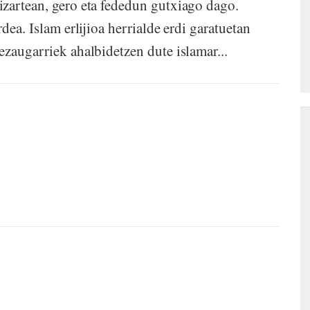
zartean, gero eta fededun gutxiago dago.
dea. Islam erlijioa herrialde erdi garatuetan
zaugarriek ahalbidetzen dute islamar...