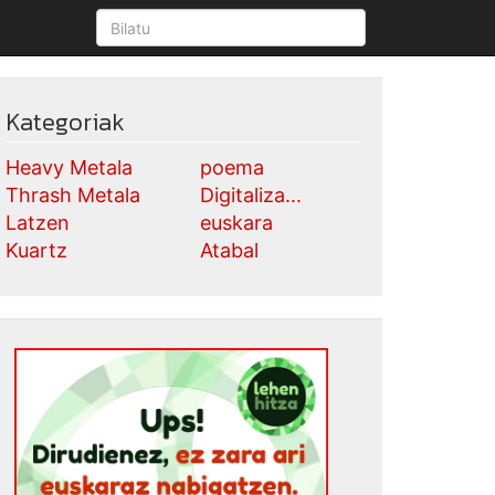
Kategoriak
Heavy Metala
poema
Thrash Metala
Digitaliza...
Latzen
euskara
Kuartz
Atabal