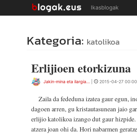
Ikasblogak
Kategoria:
katolikoa
Erlijioen etorkizuna
Jakin-mina eta ilargia...
|
2015-04-27 00:00
Zaila da fededuna izatea gaur egun, ino
dagoen arren, gu kristautasunean jaio ga
erlijio katolikoa izango dut gaur hizpide.
atzera joan ohi da. Hori nabarmen geratzen