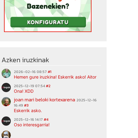
Azken iruzkinak
2026-02-16 08:57
#1
Hemen gure iruzkina! Eskerrik asko! Aitor
2025-12-19 07:54
#2
Ona! XDD
joan mari beloki kortexarena
2025-12-16
16:49
#3
Eskerrik asko.
2025-12-16 14:17
#4
Oso interesgarria!