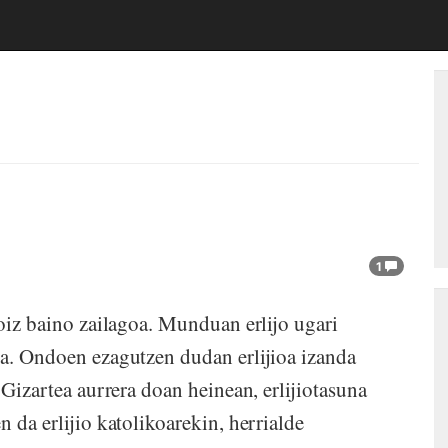
1
iz baino zailagoa. Munduan erlijo ugari
ra. Ondoen ezagutzen dudan erlijioa izanda
 Gizartea aurrera doan heinean, erlijiotasuna
 da erlijio katolikoarekin, herrialde