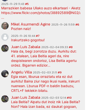
2025-11-29 11:43
#5
Marrazkien babesa Uliako auzo elkarteari - Aketz etxea (argazki bi
https://www.flickr.com/photos/38892589@N02/albums/72177720
...
Mikel Asurmendi Agirre
2025-11-26 11:59
#6
Pozten naiz!
2025-11-26 10:44
#7
Irakurtzeko gogotsu!
Juan Luis Zabala
2025-02-04 09:33
#8
Hala da, begi zorrotza duzu. Aurkitu dut:
41. atalean, Laia Beitia ageri da, nire
despistearen ondorioz, Lisa Beitia agertu
ordez. Bigarren edizior...
Angelu Villa
2025-02-03 21:11
#9
Egia esan, liburua orraztatu eta ez dut
aurkitu! Baina ziur nago ikusi nuela, irakurri
nuenean. Lburua PDF-n baldin baduzu,
CRTL+F teklekin bilatu.
Juan Luis Zabala
2025-02-03 12:14
#10
Laia Beitia? Aipatu dut inoiz nik Laia Beitia?
Non? Hala izan bada, ez daukat gogoan,