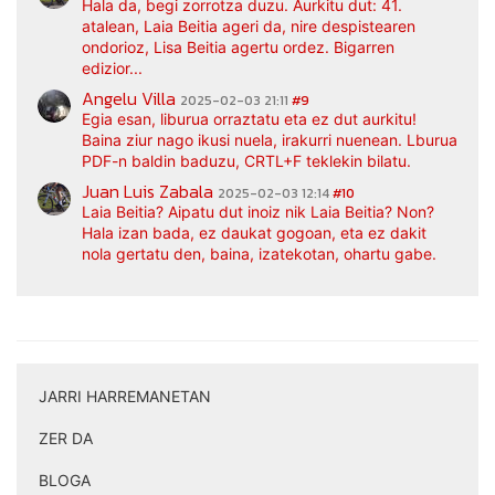
Hala da, begi zorrotza duzu. Aurkitu dut: 41.
atalean, Laia Beitia ageri da, nire despistearen
ondorioz, Lisa Beitia agertu ordez. Bigarren
edizior...
Angelu Villa
2025-02-03 21:11
#9
Egia esan, liburua orraztatu eta ez dut aurkitu!
Baina ziur nago ikusi nuela, irakurri nuenean. Lburua
PDF-n baldin baduzu, CRTL+F teklekin bilatu.
Juan Luis Zabala
2025-02-03 12:14
#10
Laia Beitia? Aipatu dut inoiz nik Laia Beitia? Non?
Hala izan bada, ez daukat gogoan, eta ez dakit
nola gertatu den, baina, izatekotan, ohartu gabe.
JARRI HARREMANETAN
|
ZER DA
|
BLOGA