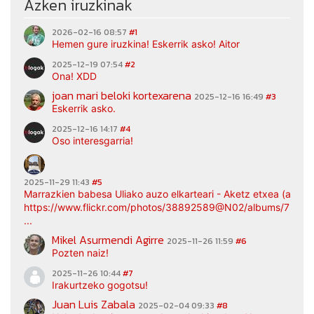
Azken iruzkinak
2026-02-16 08:57
#1
Hemen gure iruzkina! Eskerrik asko! Aitor
2025-12-19 07:54
#2
Ona! XDD
joan mari beloki kortexarena
2025-12-16 16:49
#3
Eskerrik asko.
2025-12-16 14:17
#4
Oso interesgarria!
2025-11-29 11:43
#5
Marrazkien babesa Uliako auzo elkarteari - Aketz etxea (argaz
https://www.flickr.com/photos/38892589@N02/albums/7217
...
Mikel Asurmendi Agirre
2025-11-26 11:59
#6
Pozten naiz!
2025-11-26 10:44
#7
Irakurtzeko gogotsu!
Juan Luis Zabala
2025-02-04 09:33
#8