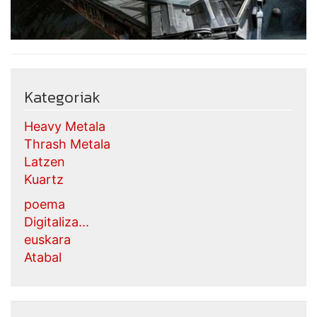
Kategoriak
Heavy Metala
Thrash Metala
Latzen
Kuartz
poema
Digitaliza...
euskara
Atabal