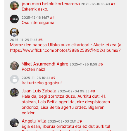
joan mari beloki kortexarena
2025-12-16 16:49
#3
Eskerrik asko.
2025-12-16 14:17
#4
Oso interesgarria!
2025-11-29 11:43
#5
Marrazkien babesa Uliako auzo elkarteari - Aketz etxea (argaz
https://www.flickr.com/photos/38892589@N02/albums/7217
...
Mikel Asurmendi Agirre
2025-11-26 11:59
#6
Pozten naiz!
2025-11-26 10:44
#7
Irakurtzeko gogotsu!
Juan Luis Zabala
2025-02-04 09:33
#8
Hala da, begi zorrotza duzu. Aurkitu dut: 41.
atalean, Laia Beitia ageri da, nire despistearen
ondorioz, Lisa Beitia agertu ordez. Bigarren
edizior...
Angelu Villa
2025-02-03 21:11
#9
Egia esan, liburua orraztatu eta ez dut aurkitu!