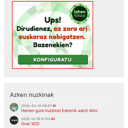
Azken iruzkinak
2026-02-16 08:57
#1
Hemen gure iruzkina! Eskerrik asko! Aitor
2025-12-19 07:54
#2
Ona! XDD