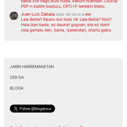
Baina ziur nago ikusi nuela, irakurri nuenean. Lburua
PDF-n baldin baduzu, CRTL+F teklekin bilatu.
Juan Luis Zabala
2025-02-03 12:14
#10
Laia Beitia? Aipatu dut inoiz nik Laia Beitia? Non?
Hala izan bada, ez daukat gogoan, eta ez dakit
nola gertatu den, baina, izatekotan, ohartu gabe.
JARRI HARREMANETAN
|
ZER DA
|
BLOGA