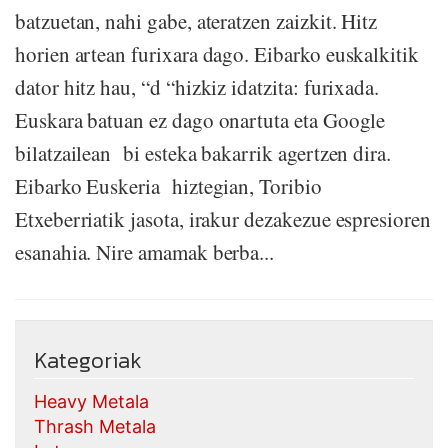
batzuetan, nahi gabe, ateratzen zaizkit. Hitz
horien artean furixara dago. Eibarko euskalkitik
dator hitz hau, “d “hizkiz idatzita: furixada.
Euskara batuan ez dago onartuta eta Google
bilatzailean bi esteka bakarrik agertzen dira.
Eibarko Euskeria hiztegian, Toribio
Etxeberriatik jasota, irakur dezakezue espresioren
esanahia. Nire amamak berba...
Kategoriak
Heavy Metala
Thrash Metala