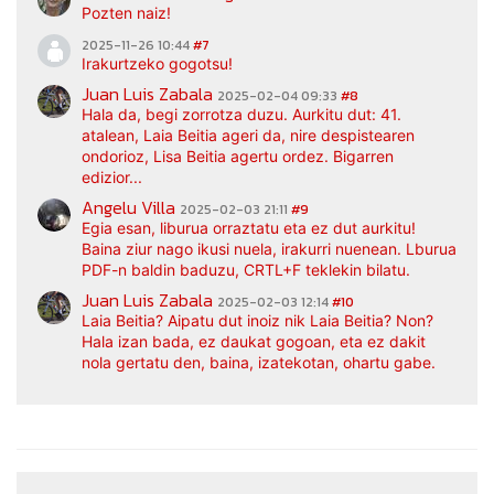
Pozten naiz!
2025-11-26 10:44
#7
Irakurtzeko gogotsu!
Juan Luis Zabala
2025-02-04 09:33
#8
Hala da, begi zorrotza duzu. Aurkitu dut: 41.
atalean, Laia Beitia ageri da, nire despistearen
ondorioz, Lisa Beitia agertu ordez. Bigarren
edizior...
Angelu Villa
2025-02-03 21:11
#9
Egia esan, liburua orraztatu eta ez dut aurkitu!
Baina ziur nago ikusi nuela, irakurri nuenean. Lburua
PDF-n baldin baduzu, CRTL+F teklekin bilatu.
Juan Luis Zabala
2025-02-03 12:14
#10
Laia Beitia? Aipatu dut inoiz nik Laia Beitia? Non?
Hala izan bada, ez daukat gogoan, eta ez dakit
nola gertatu den, baina, izatekotan, ohartu gabe.