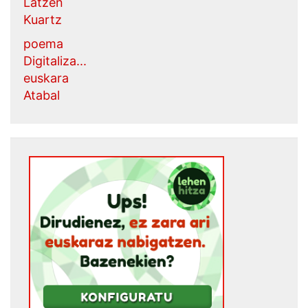
Latzen
Kuartz
poema
Digitaliza...
euskara
Atabal