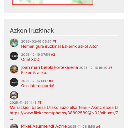
Azken iruzkinak
2026-02-16 08:57
#1
Hemen gure iruzkina! Eskerrik asko! Aitor
2025-12-19 07:54
#2
Ona! XDD
joan mari beloki kortexarena
2025-12-16 16:49
#3
Eskerrik asko.
2025-12-16 14:17
#4
Oso interesgarria!
2025-11-29 11:43
#5
Marrazkien babesa Uliako auzo elkarteari - Aketz etxea (argaz
https://www.flickr.com/photos/38892589@N02/albums/7217
...
Mikel Asurmendi Agirre
2025-11-26 11:59
#6