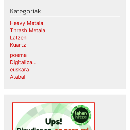
Kategoriak
Heavy Metala
Thrash Metala
Latzen
Kuartz
poema
Digitaliza...
euskara
Atabal