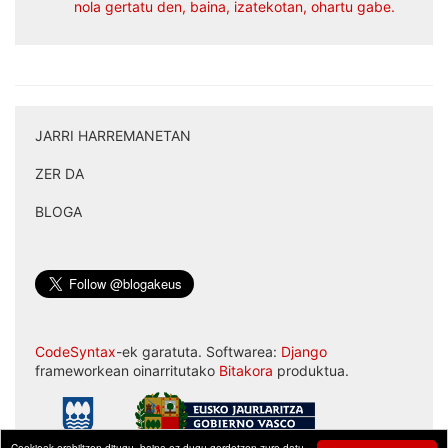
nola gertatu den, baina, izatekotan, ohartu gabe.
JARRI HARREMANETAN
|
ZER DA
|
BLOGA
CodeSyntax
-ek garatuta. Softwarea:
Django
frameworkean oinarritutako
Bitakora
produktua.
Cookieak erabiltzen ditugu, baina ez dugu gordetzen zure datu