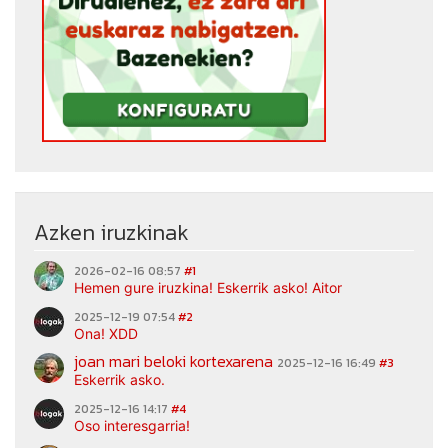
Azken iruzkinak
2026-02-16 08:57
#1
Hemen gure iruzkina! Eskerrik asko! Aitor
2025-12-19 07:54
#2
Ona! XDD
joan mari beloki kortexarena
2025-12-16 16:49
#3
Eskerrik asko.
2025-12-16 14:17
#4
Oso interesgarria!