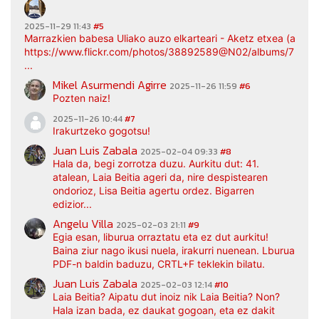
2025-11-29 11:43
#5
Marrazkien babesa Uliako auzo elkarteari - Aketz etxea (argaz
https://www.flickr.com/photos/38892589@N02/albums/7217
...
Mikel Asurmendi Agirre
2025-11-26 11:59
#6
Pozten naiz!
2025-11-26 10:44
#7
Irakurtzeko gogotsu!
Juan Luis Zabala
2025-02-04 09:33
#8
Hala da, begi zorrotza duzu. Aurkitu dut: 41.
atalean, Laia Beitia ageri da, nire despistearen
ondorioz, Lisa Beitia agertu ordez. Bigarren
edizior...
Angelu Villa
2025-02-03 21:11
#9
Egia esan, liburua orraztatu eta ez dut aurkitu!
Baina ziur nago ikusi nuela, irakurri nuenean. Lburua
PDF-n baldin baduzu, CRTL+F teklekin bilatu.
Juan Luis Zabala
2025-02-03 12:14
#10
Laia Beitia? Aipatu dut inoiz nik Laia Beitia? Non?
Hala izan bada, ez daukat gogoan, eta ez dakit