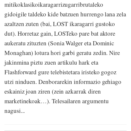
mitikoklasikoikaragarrizugarribrutaleko
gidoigile taldeko kide batzuen hurrengo lana zela
azaltzen zuten (bai, LOST ikaragarri gustoko
dut). Horretaz gain, LOSTeko pare bat aktore
aukeratu zituzten (Sonia Walger eta Dominic
Monaghan) lotura hori garbi geratu zedin. Nire
jakinmina piztu zuen artikulu hark eta
Flashforward gure telebistetara iristeko gogoz
utzi ninduen. Denborarekin informazio gehiago
eskainiz joan ziren (zein azkarrak diren
marketinekoak…). Telesailaren argumentu
nagusi...