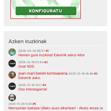
Azken iruzkinak
2026-02-16 08:57
#1
Hemen gure iruzkina! Eskerrik asko! Aitor
2025-12-19 07:54
#2
Ona! XDD
joan mari beloki kortexarena
2025-12-16 16:49
#3
Eskerrik asko.
2025-12-16 14:17
#4
Oso interesgarria!
2025-11-29 11:43
#5
Marrazkien babesa Uliako auzo elkarteari - Aketz etxea (argaz