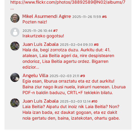
https://www.flickr.com/photos/38892589@N02/albums/7217
...
Mikel Asurmendi Agirre
2025-11-26 11:59
#6
Pozten naiz!
2025-11-26 10:44
#7
Irakurtzeko gogotsu!
Juan Luis Zabala
2025-02-04 09:33
#8
Hala da, begi zorrotza duzu. Aurkitu dut: 41.
atalean, Laia Beitia ageri da, nire despistearen
ondorioz, Lisa Beitia agertu ordez. Bigarren
edizior...
Angelu Villa
2025-02-03 21:11
#9
Egia esan, liburua orraztatu eta ez dut aurkitu!
Baina ziur nago ikusi nuela, irakurri nuenean. Lburua
PDF-n baldin baduzu, CRTL+F teklekin bilatu.
Juan Luis Zabala
2025-02-03 12:14
#10
Laia Beitia? Aipatu dut inoiz nik Laia Beitia? Non?
Hala izan bada, ez daukat gogoan, eta ez dakit
nola gertatu den, baina, izatekotan, ohartu gabe.