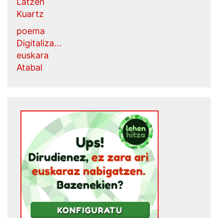
Latzen
Kuartz
poema
Digitaliza...
euskara
Atabal