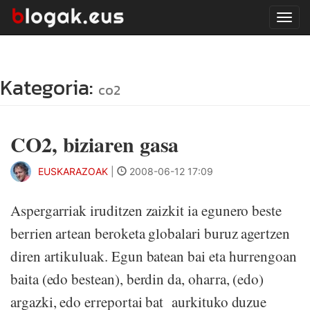
Tog
navi
Kategoria:
co2
CO2, biziaren gasa
EUSKARAZOAK
|
2008-06-12 17:09
Aspergarriak iruditzen zaizkit ia egunero beste
berrien artean beroketa globalari buruz agertzen
diren artikuluak. Egun batean bai eta hurrengoan
baita (edo bestean), berdin da, oharra, (edo)
argazki, edo erreportai bat aurkituko duzue