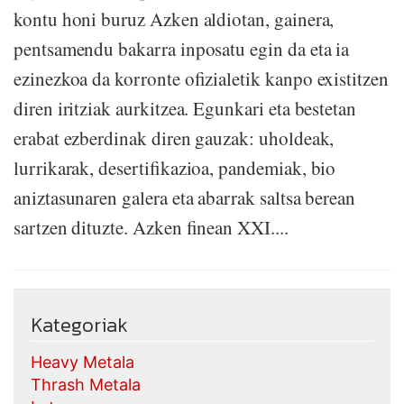
kontu honi buruz Azken aldiotan, gainera,
pentsamendu bakarra inposatu egin da eta ia
ezinezkoa da korronte ofizialetik kanpo existitzen
diren iritziak aurkitzea. Egunkari eta bestetan
erabat ezberdinak diren gauzak: uholdeak,
lurrikarak, desertifikazioa, pandemiak, bio
aniztasunaren galera eta abarrak saltsa berean
sartzen dituzte. Azken finean XXI....
Kategoriak
Heavy Metala
Thrash Metala