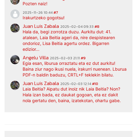
Pozten naiz!
2025-11-26 10:44
#7
Irakurtzeko gogotsu!
Juan Luis Zabala
2025-02-04 09:33
#8
Hala da, begi zorrotza duzu. Aurkitu dut: 41.
atalean, Laia Beitia ageri da, nire despistearen
ondorioz, Lisa Beitia agertu ordez. Bigarren
edizior...
Angelu Villa
2025-02-03 21:11
#9
Egia esan, liburua orraztatu eta ez dut aurkitu!
Baina ziur nago ikusi nuela, irakurri nuenean. Lburua
PDF-n baldin baduzu, CRTL+F teklekin bilatu.
Juan Luis Zabala
2025-02-03 12:14
#10
Laia Beitia? Aipatu dut inoiz nik Laia Beitia? Non?
Hala izan bada, ez daukat gogoan, eta ez dakit
nola gertatu den, baina, izatekotan, ohartu gabe.