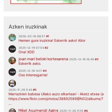
Azken iruzkinak
2026-02-16 08:57
#1
Hemen gure iruzkina! Eskerrik asko! Aitor
2025-12-19 07:54
#2
Ona! XDD
joan mari beloki kortexarena
2025-12-16 16:49
#3
Eskerrik asko.
2025-12-16 14:17
#4
Oso interesgarria!
2025-11-29 11:43
#5
Marrazkien babesa Uliako auzo elkarteari - Aketz etxea (argaz
https://www.flickr.com/photos/38892589@N02/albums/7217
...
Mikel Asurmendi Agirre
2025-11-26 11:59
#6