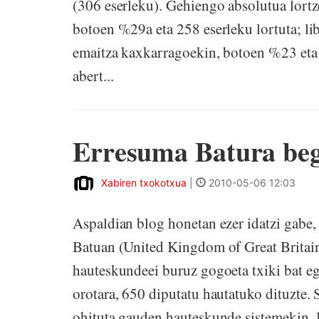
(306 eserleku). Gehiengo absolutua lortze
botoen %29a eta 258 eserleku lortuta; li
emaitza kaxkarragoekin, botoen %23 eta 
abert...
Erresuma Batura beg
Xabiren txokotxua
|
2010-05-06 12:03
Aspaldian blog honetan ezer idatzi gabe
Batuan (United Kingdom of Great Britain
hauteskundeei buruz gogoeta txiki bat egi
orotara, 650 diputatu hautatuko dituzte.
ohituta gauden hauteskunde sistemekin. B