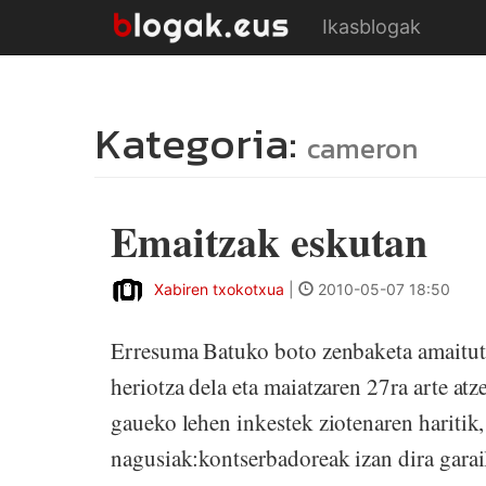
Ikasblogak
Kategoria:
cameron
Emaitzak eskutan
Xabiren txokotxua
|
2010-05-07 18:50
Erresuma Batuko boto zenbaketa amaituta 
heriotza dela eta maiatzaren 27ra arte at
gaueko lehen inkestek ziotenaren haritik,
nagusiak:kontserbadoreak izan dira garail