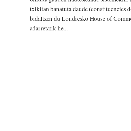
txikitan banatuta daude (constituencies d
bidaltzen du Londresko House of Common
adarretatik he...