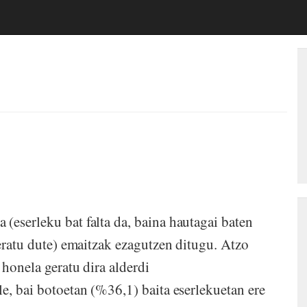
(eserleku bat falta da, baina hautagai baten
zeratu dute) emaitzak ezagutzen ditugu. Atzo
 honela geratu dira alderdi
e, bai botoetan (%36,1) baita eserlekuetan ere