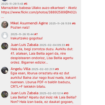
2025-11-29 11:43
#5
Marrazkien babesa Uliako auzo elkarteari - Aketz etxea (argazki bi
https://www.flickr.com/photos/38892589@N02/albums/72177720
...
Mikel Asurmendi Agirre
2025-11-26 11:59
#6
Pozten naiz!
2025-11-26 10:44
#7
Irakurtzeko gogotsu!
Juan Luis Zabala
2025-02-04 09:33
#8
Hala da, begi zorrotza duzu. Aurkitu dut:
41. atalean, Laia Beitia ageri da, nire
despistearen ondorioz, Lisa Beitia agertu
ordez. Bigarren edizior...
Angelu Villa
2025-02-03 21:11
#9
Egia esan, liburua orraztatu eta ez dut
aurkitu! Baina ziur nago ikusi nuela, irakurri
nuenean. Lburua PDF-n baldin baduzu,
CRTL+F teklekin bilatu.
Juan Luis Zabala
2025-02-03 12:14
#10
Laia Beitia? Aipatu dut inoiz nik Laia Beitia?
Non? Hala izan bada, ez daukat gogoan,