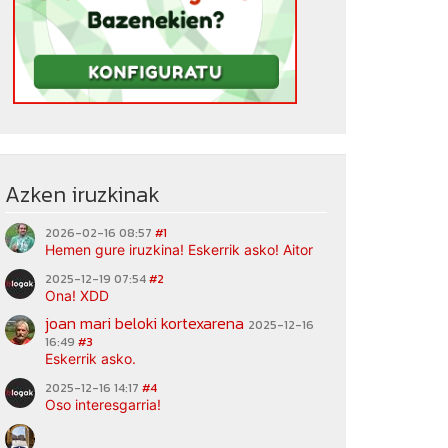
Azken iruzkinak
2026-02-16 08:57
#1
Hemen gure iruzkina! Eskerrik asko! Aitor
2025-12-19 07:54
#2
Ona! XDD
joan mari beloki kortexarena
2025-12-16
16:49
#3
Eskerrik asko.
2025-12-16 14:17
#4
Oso interesgarria!