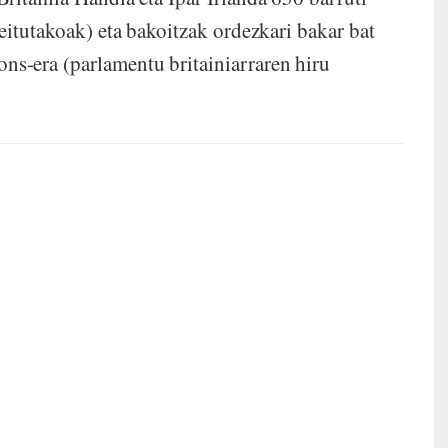
eitutakoak) eta bakoitzak ordezkari bakar bat
s-era (parlamentu britainiarraren hiru