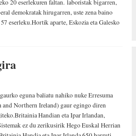
ko 20 eserlekuren faltan. laboristak bigarren,
beral demokratak hirugarren, uste zena baino
57 eserleku.Hortik aparte, Eskozia eta Galesko
ira
, gaurko eguna baliatu nahiko nuke Erresuma
 and Northern Ireland) gaur egingo diren
teko.Britainia Handian eta Ipar Irlandan,
 Sistemak ez du zerikusirik Hego Euskal Herrian
ritainia Handia eta Ipar Irlanda 650 barruti