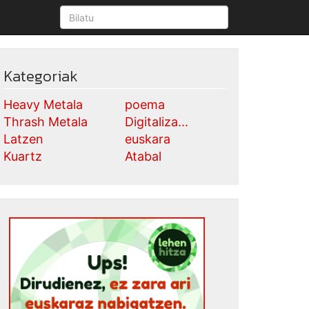
Kategoriak
Heavy Metala
poema
Thrash Metala
Digitaliza...
Latzen
euskara
Kuartz
Atabal