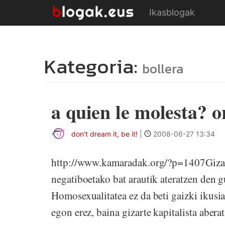
Ikasblogak
Kategoria:
bollera
a quien le molesta? o
don't dream it, be it!
|
2008-06-27 13:34
http://www.kamaradak.org/?p=1407Gizart
negatiboetako bat arautik ateratzen den g
Homosexualitatea ez da beti gaizki ikusia
egon erez, baina gizarte kapitalista aber