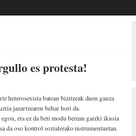
rgullo es protesta!
e heterosexista batean bizitzeak duen gauza
uztia jazartzearen behar hori da.
 egon, eta ez da beti modu berean gaizki ikusia
atsa da oso kontrol sozialerako instrumentuetan.