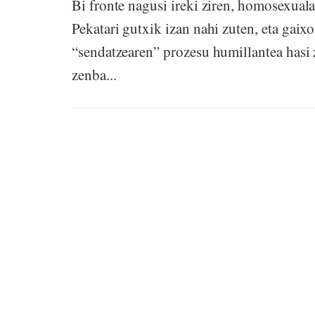
Bi fronte nagusi ireki ziren, homosexual
Pekatari gutxik izan nahi zuten, eta gaixo
“sendatzearen” prozesu humillantea hasi z
zenba...