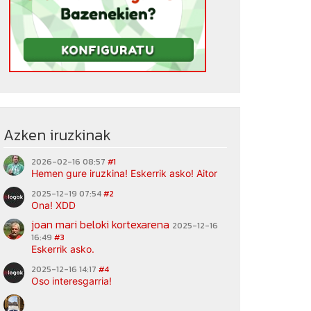
Azken iruzkinak
2026-02-16 08:57
#1
Hemen gure iruzkina! Eskerrik asko! Aitor
2025-12-19 07:54
#2
Ona! XDD
joan mari beloki kortexarena
2025-12-16
16:49
#3
Eskerrik asko.
2025-12-16 14:17
#4
Oso interesgarria!