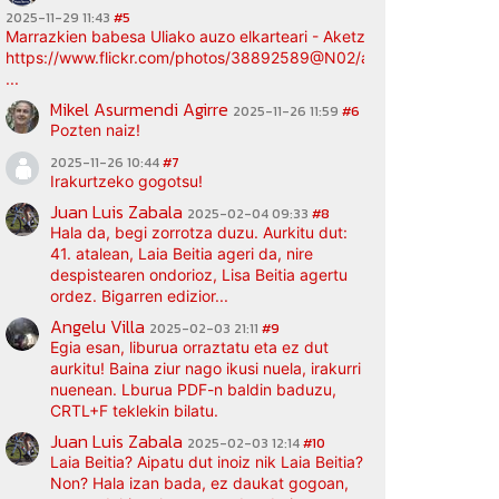
2025-11-29 11:43
#5
Marrazkien babesa Uliako auzo elkarteari - Aketz etxea (argazki bi
https://www.flickr.com/photos/38892589@N02/albums/72177720
...
Mikel Asurmendi Agirre
2025-11-26 11:59
#6
Pozten naiz!
2025-11-26 10:44
#7
Irakurtzeko gogotsu!
Juan Luis Zabala
2025-02-04 09:33
#8
Hala da, begi zorrotza duzu. Aurkitu dut:
41. atalean, Laia Beitia ageri da, nire
despistearen ondorioz, Lisa Beitia agertu
ordez. Bigarren edizior...
Angelu Villa
2025-02-03 21:11
#9
Egia esan, liburua orraztatu eta ez dut
aurkitu! Baina ziur nago ikusi nuela, irakurri
nuenean. Lburua PDF-n baldin baduzu,
CRTL+F teklekin bilatu.
Juan Luis Zabala
2025-02-03 12:14
#10
Laia Beitia? Aipatu dut inoiz nik Laia Beitia?
Non? Hala izan bada, ez daukat gogoan,