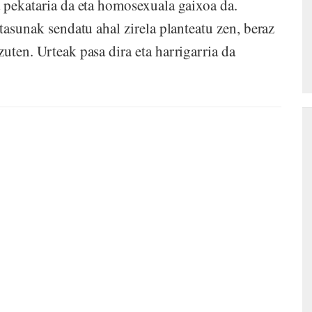
a pekataria da eta homosexuala gaixoa da.
tasunak sendatu ahal zirela planteatu zen, beraz
uten. Urteak pasa dira eta harrigarria da