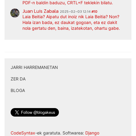
PDF-n baldin baduzu, CRTL+F teklekin bilatu.
Juan Luis Zabala
2025-02-03 12:14
#10
Laia Beitia? Aipatu dut inoiz nik Laia Beitia? Non?
Hala izan bada, ez daukat gogoan, eta ez dakit
nola gertatu den, baina, izatekotan, ohartu gabe.
JARRI HARREMANETAN
|
ZER DA
|
BLOGA
CodeSyntax
-ek garatuta. Softwarea:
Django