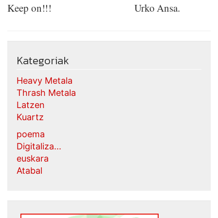
Keep on!!! Urko Ansa.
Kategoriak
Heavy Metala
Thrash Metala
Latzen
Kuartz
poema
Digitaliza...
euskara
Atabal