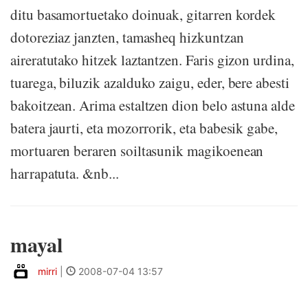
ditu basamortuetako doinuak, gitarren kordek
dotoreziaz janzten, tamasheq hizkuntzan
aireratutako hitzek laztantzen. Faris gizon urdina,
tuarega, biluzik azalduko zaigu, eder, bere abesti
bakoitzean. Arima estaltzen dion belo astuna alde
batera jaurti, eta mozorrorik, eta babesik gabe,
mortuaren beraren soiltasunik magikoenean
harrapatuta. &nb...
mayal
mirri
|
2008-07-04 13:57