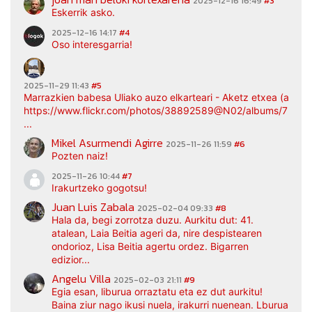
2025-12-16 16:49
#3
Eskerrik asko.
2025-12-16 14:17
#4
Oso interesgarria!
2025-11-29 11:43
#5
Marrazkien babesa Uliako auzo elkarteari - Aketz etxea (argaz
https://www.flickr.com/photos/38892589@N02/albums/7217
...
Mikel Asurmendi Agirre
2025-11-26 11:59
#6
Pozten naiz!
2025-11-26 10:44
#7
Irakurtzeko gogotsu!
Juan Luis Zabala
2025-02-04 09:33
#8
Hala da, begi zorrotza duzu. Aurkitu dut: 41.
atalean, Laia Beitia ageri da, nire despistearen
ondorioz, Lisa Beitia agertu ordez. Bigarren
edizior...
Angelu Villa
2025-02-03 21:11
#9
Egia esan, liburua orraztatu eta ez dut aurkitu!
Baina ziur nago ikusi nuela, irakurri nuenean. Lburua