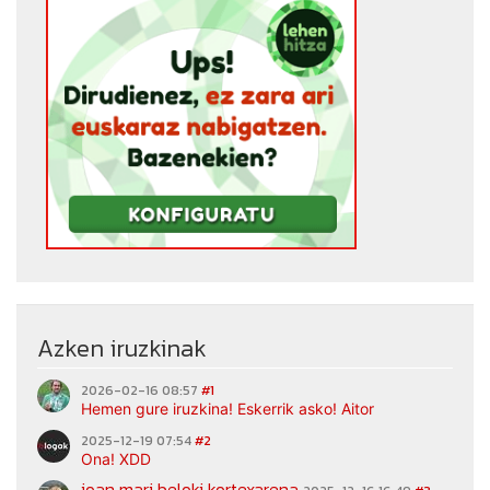
Azken iruzkinak
2026-02-16 08:57
#1
Hemen gure iruzkina! Eskerrik asko! Aitor
2025-12-19 07:54
#2
Ona! XDD
joan mari beloki kortexarena