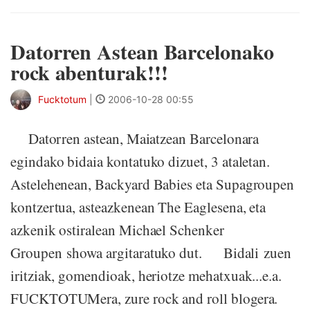
Datorren Astean Barcelonako
rock abenturak!!!
Fucktotum
|
2006-10-28 00:55
Datorren astean, Maiatzean Barcelonara
egindako bidaia kontatuko dizuet, 3 ataletan.
Astelehenean, Backyard Babies eta Supagroupen
kontzertua, asteazkenean The Eaglesena, eta
azkenik ostiralean Michael Schenker
Groupen showa argitaratuko dut. Bidali zuen
iritziak, gomendioak, heriotze mehatxuak...e.a.
FUCKTOTUMera, zure rock and roll blogera.