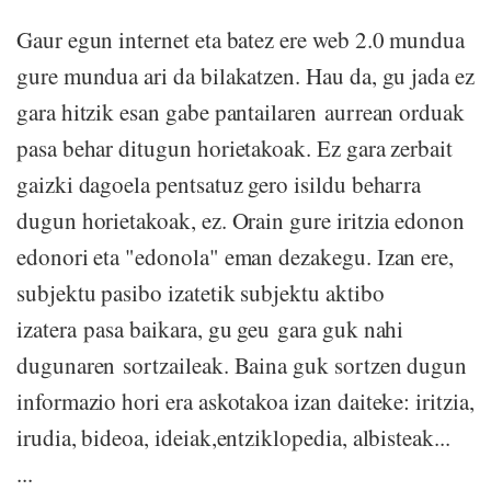
Gaur egun internet eta batez ere web 2.0 mundua
gure mundua ari da bilakatzen. Hau da, gu jada ez
gara hitzik esan gabe pantailaren aurrean orduak
pasa behar ditugun horietakoak. Ez gara zerbait
gaizki dagoela pentsatuz gero isildu beharra
dugun horietakoak, ez. Orain gure iritzia edonon
edonori eta "edonola" eman dezakegu. Izan ere,
subjektu pasibo izatetik subjektu aktibo
izatera pasa baikara, gu geu gara guk nahi
dugunaren sortzaileak. Baina guk sortzen dugun
informazio hori era askotakoa izan daiteke: iritzia,
irudia, bideoa, ideiak,entziklopedia, albisteak...
...