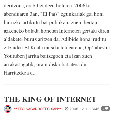
deritzona, erabiltzaileen boterea. 2006ko
abenduaren 3an, "El País" egunkariak gai honi
buruzko artikulu bat publikatu zuen, bertan
azkeneko bolada honetan Interneten gertatu diren
aldaketei buruz aritzen da. Adibide hona iruditu
zitzaidan El Koala musika taldearena, Opá abestia
Youtuben jarrita baitzegoen eta izan zuen
arrakastagatik, orain disko bat atera du.
Harritzekoa d...
THE KING OF INTERNET
**TEO SAGARDOTEGIXAN**
|
2006-12-11 18:45
3