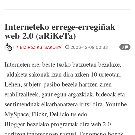
Interneteko errege-erregiñak
web 2.0 (aRiKeTa)
* BIZIPoZ KuTSAKOrrA
|
2006-12-09 00:33
3
Interneten ere, beste txoko batzuetan bezalaxe,
aldaketa sakonak izan dira azken 10 urteotan.
Lehen, subjetu pasibo bezela hartzen ziren
erabiltzaileek, gaur egun argazkiak, bideoak eta
sentimenduak elkarbanatzera iritsi dira. Youtube,
MySpace, Flickr, Del.icio.us edo
Blogger bezelako programak dira web 2.0
deritzon fenomenoan nagusi. Fenomeno honek,