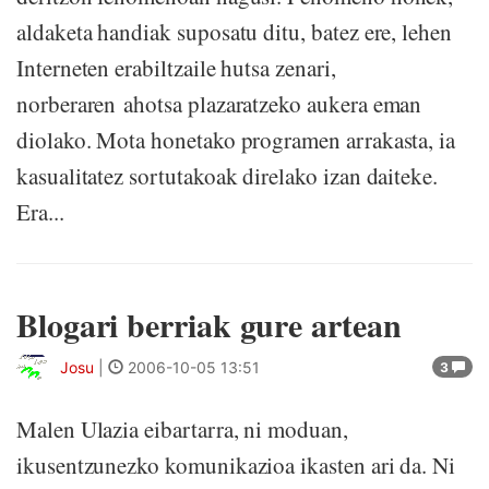
aldaketa handiak suposatu ditu, batez ere, lehen
Interneten erabiltzaile hutsa zenari,
norberaren ahotsa plazaratzeko aukera eman
diolako. Mota honetako programen arrakasta, ia
kasualitatez sortutakoak direlako izan daiteke.
Era...
Blogari berriak gure artean
Josu
|
2006-10-05 13:51
3
Malen Ulazia eibartarra, ni moduan,
ikusentzunezko komunikazioa ikasten ari da. Ni