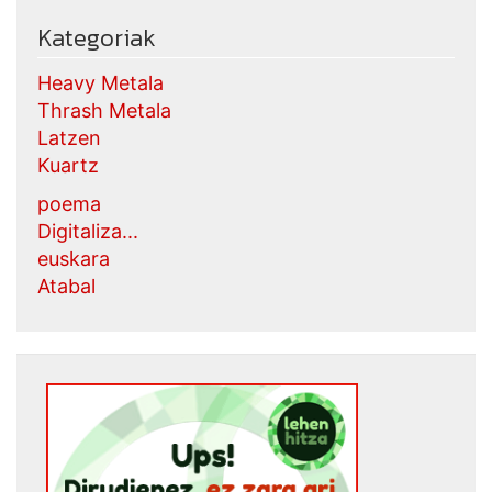
Kategoriak
Heavy Metala
Thrash Metala
Latzen
Kuartz
poema
Digitaliza...
euskara
Atabal