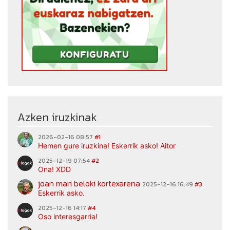
Azken iruzkinak
2026-02-16 08:57
#1
Hemen gure iruzkina! Eskerrik asko! Aitor
2025-12-19 07:54
#2
Ona! XDD
joan mari beloki kortexarena
2025-12-16 16:49
#3
Eskerrik asko.
2025-12-16 14:17
#4
Oso interesgarria!