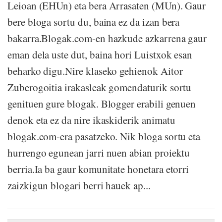
Leioan (EHUn) eta bera Arrasaten (MUn). Gaur
bere bloga sortu du, baina ez da izan bera
bakarra.Blogak.com-en hazkude azkarrena gaur
eman dela uste dut, baina hori Luistxok esan
beharko digu.Nire klaseko gehienok Aitor
Zuberogoitia irakasleak gomendaturik sortu
genituen gure blogak. Blogger erabili genuen
denok eta ez da nire ikaskiderik animatu
blogak.com-era pasatzeko. Nik bloga sortu eta
hurrengo egunean jarri nuen abian proiektu
berria.Ia ba gaur komunitate honetara etorri
zaizkigun blogari berri hauek ap...