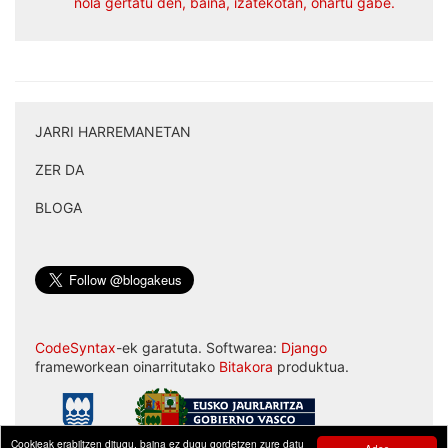
nola gertatu den, baina, izatekotan, ohartu gabe.
JARRI HARREMANETAN
|
ZER DA
|
BLOGA
CodeSyntax
-ek garatuta. Softwarea:
Django
frameworkean oinarritutako
Bitakora
produktua.
Cookieak erabiltzen ditugu, baina ez dugu gordetzen zure datu