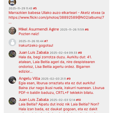
2025-11-29 11:43
#5
Marrazkien babesa Uliako auzo elkarteari - Aketz etxea (argaz
https://www.flickr.com/photos/38892589@N02/albums/7217
...
Mikel Asurmendi Agirre
2025-11-26 11:59
#6
Pozten naiz!
2025-11-26 10:44
#7
Irakurtzeko gogotsu!
Juan Luis Zabala
2025-02-04 09:33
#8
Hala da, begi zorrotza duzu. Aurkitu dut: 41.
atalean, Laia Beitia ageri da, nire despistearen
ondorioz, Lisa Beitia agertu ordez. Bigarren
edizior...
Angelu Villa
2025-02-03 21:11
#9
Egia esan, liburua orraztatu eta ez dut aurkitu!
Baina ziur nago ikusi nuela, irakurri nuenean. Lburua
PDF-n baldin baduzu, CRTL+F teklekin bilatu.
Juan Luis Zabala
2025-02-03 12:14
#10
Laia Beitia? Aipatu dut inoiz nik Laia Beitia? Non?
Hala izan bada, ez daukat gogoan, eta ez dakit