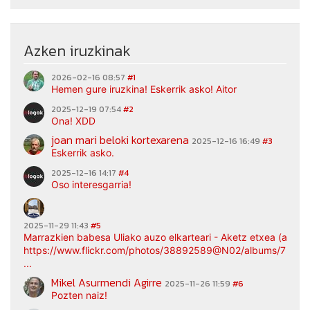
Azken iruzkinak
2026-02-16 08:57
#1
Hemen gure iruzkina! Eskerrik asko! Aitor
2025-12-19 07:54
#2
Ona! XDD
joan mari beloki kortexarena
2025-12-16 16:49
#3
Eskerrik asko.
2025-12-16 14:17
#4
Oso interesgarria!
2025-11-29 11:43
#5
Marrazkien babesa Uliako auzo elkarteari - Aketz etxea (argaz
https://www.flickr.com/photos/38892589@N02/albums/7217
...
Mikel Asurmendi Agirre
2025-11-26 11:59
#6
Pozten naiz!