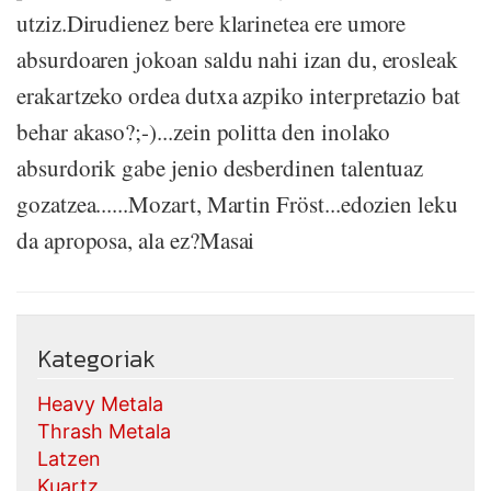
utziz.Dirudienez bere klarinetea ere umore
absurdoaren jokoan saldu nahi izan du, erosleak
erakartzeko ordea dutxa azpiko interpretazio bat
behar akaso?;-)...zein politta den inolako
absurdorik gabe jenio desberdinen talentuaz
gozatzea......Mozart, Martin Fröst...edozien leku
da aproposa, ala ez?Masai
Kategoriak
Heavy Metala
Thrash Metala
Latzen
Kuartz