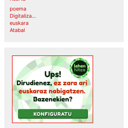
poema
Digitaliza...
euskara
Atabal