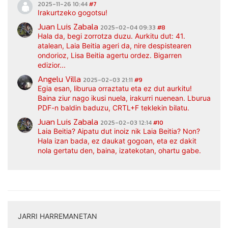
2025-11-26 10:44
#7
Irakurtzeko gogotsu!
Juan Luis Zabala
2025-02-04 09:33
#8
Hala da, begi zorrotza duzu. Aurkitu dut: 41.
atalean, Laia Beitia ageri da, nire despistearen
ondorioz, Lisa Beitia agertu ordez. Bigarren
edizior...
Angelu Villa
2025-02-03 21:11
#9
Egia esan, liburua orraztatu eta ez dut aurkitu!
Baina ziur nago ikusi nuela, irakurri nuenean. Lburua
PDF-n baldin baduzu, CRTL+F teklekin bilatu.
Juan Luis Zabala
2025-02-03 12:14
#10
Laia Beitia? Aipatu dut inoiz nik Laia Beitia? Non?
Hala izan bada, ez daukat gogoan, eta ez dakit
nola gertatu den, baina, izatekotan, ohartu gabe.
JARRI HARREMANETAN
|