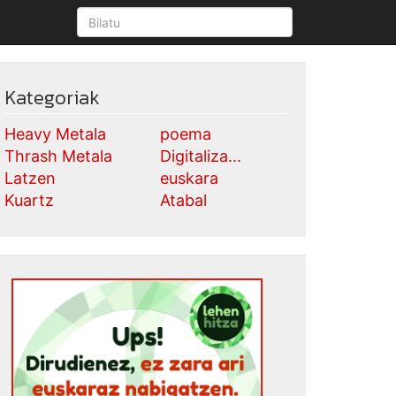
Kategoriak
Heavy Metala
poema
Thrash Metala
Digitaliza...
Latzen
euskara
Kuartz
Atabal