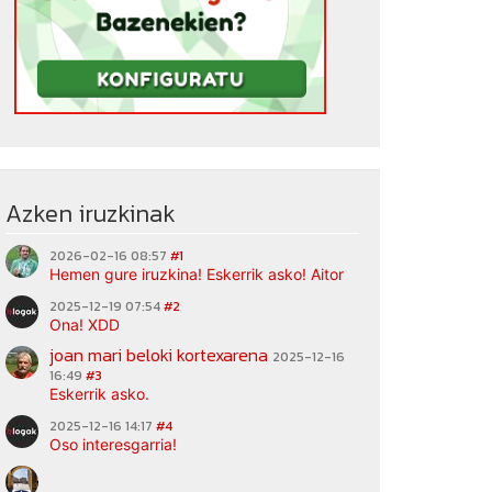
Azken iruzkinak
2026-02-16 08:57
#1
Hemen gure iruzkina! Eskerrik asko! Aitor
2025-12-19 07:54
#2
Ona! XDD
joan mari beloki kortexarena
2025-12-16
16:49
#3
Eskerrik asko.
2025-12-16 14:17
#4
Oso interesgarria!