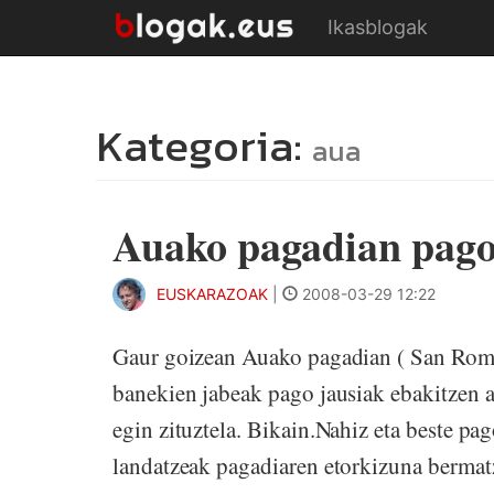
Ikasblogak
Kategoria:
aua
Auako pagadian pago
EUSKARAZOAK
|
2008-03-29 12:22
Gaur goizean Auako pagadian ( San Roma
banekien jabeak pago jausiak ebakitzen ar
egin zituztela. Bikain.Nahiz eta beste pag
landatzeak pagadiaren etorkizuna bermatz