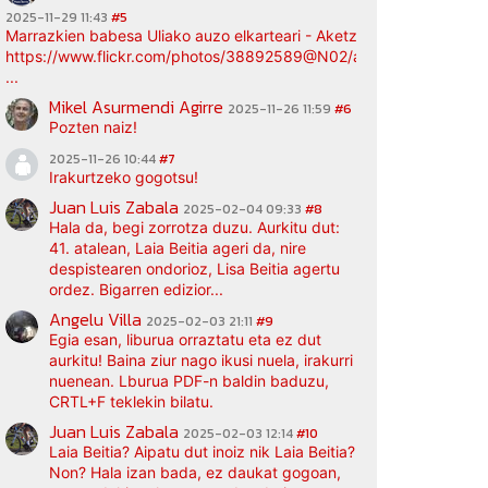
2025-11-29 11:43
#5
Marrazkien babesa Uliako auzo elkarteari - Aketz etxea (argazki bi
https://www.flickr.com/photos/38892589@N02/albums/72177720
...
Mikel Asurmendi Agirre
2025-11-26 11:59
#6
Pozten naiz!
2025-11-26 10:44
#7
Irakurtzeko gogotsu!
Juan Luis Zabala
2025-02-04 09:33
#8
Hala da, begi zorrotza duzu. Aurkitu dut:
41. atalean, Laia Beitia ageri da, nire
despistearen ondorioz, Lisa Beitia agertu
ordez. Bigarren edizior...
Angelu Villa
2025-02-03 21:11
#9
Egia esan, liburua orraztatu eta ez dut
aurkitu! Baina ziur nago ikusi nuela, irakurri
nuenean. Lburua PDF-n baldin baduzu,
CRTL+F teklekin bilatu.
Juan Luis Zabala
2025-02-03 12:14
#10
Laia Beitia? Aipatu dut inoiz nik Laia Beitia?
Non? Hala izan bada, ez daukat gogoan,