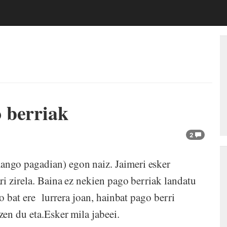
 berriak
2
ngo pagadian) egon naiz. Jaimeri esker
i zirela. Baina ez nekien pago berriak landatu
o bat ere lurrera joan, hainbat pago berri
en du eta.Esker mila jabeei.