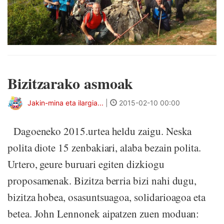
Bizitzarako asmoak
Jakin-mina eta ilargia...
|
2015-02-10 00:00
Dagoeneko 2015.urtea heldu zaigu. Neska
polita diote 15 zenbakiari, alaba bezain polita.
Urtero, geure buruari egiten dizkiogu
proposamenak. Bizitza berria bizi nahi dugu,
bizitza hobea, osasuntsuagoa, solidarioagoa eta
betea. John Lennonek aipatzen zuen moduan: