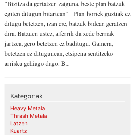
"Bizitza da gertatzen zaiguna, beste plan batzuk
egiten ditugun bitartean" Plan horiek guztiak ez
ditugu betetzen, izan ere, batzuk bidean geratzen
dira. Batzuen ustez, alferrik da xede berriak
jartzea, gero betetzen ez baditugu. Gainera,
betetzen ez ditugunean, etsipena sentitzeko
arrisku gehiago dago. B...
Kategoriak
Heavy Metala
Thrash Metala
Latzen
Kuartz