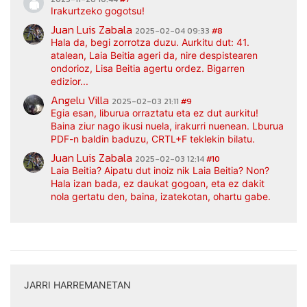
Irakurtzeko gogotsu!
Juan Luis Zabala
2025-02-04 09:33
#8
Hala da, begi zorrotza duzu. Aurkitu dut: 41.
atalean, Laia Beitia ageri da, nire despistearen
ondorioz, Lisa Beitia agertu ordez. Bigarren
edizior...
Angelu Villa
2025-02-03 21:11
#9
Egia esan, liburua orraztatu eta ez dut aurkitu!
Baina ziur nago ikusi nuela, irakurri nuenean. Lburua
PDF-n baldin baduzu, CRTL+F teklekin bilatu.
Juan Luis Zabala
2025-02-03 12:14
#10
Laia Beitia? Aipatu dut inoiz nik Laia Beitia? Non?
Hala izan bada, ez daukat gogoan, eta ez dakit
nola gertatu den, baina, izatekotan, ohartu gabe.
JARRI HARREMANETAN
|