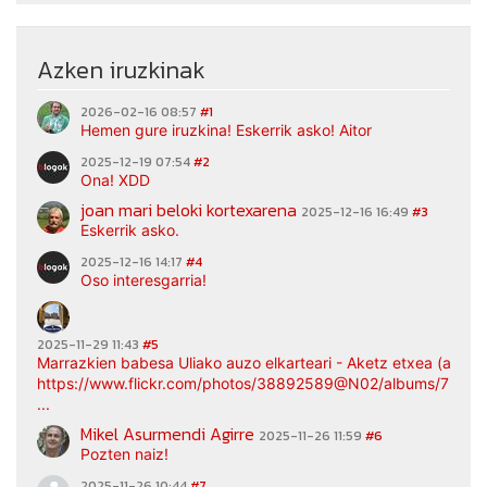
Azken iruzkinak
2026-02-16 08:57
#1
Hemen gure iruzkina! Eskerrik asko! Aitor
2025-12-19 07:54
#2
Ona! XDD
joan mari beloki kortexarena
2025-12-16 16:49
#3
Eskerrik asko.
2025-12-16 14:17
#4
Oso interesgarria!
2025-11-29 11:43
#5
Marrazkien babesa Uliako auzo elkarteari - Aketz etxea (argaz
https://www.flickr.com/photos/38892589@N02/albums/7217
...
Mikel Asurmendi Agirre
2025-11-26 11:59
#6
Pozten naiz!
2025-11-26 10:44
#7