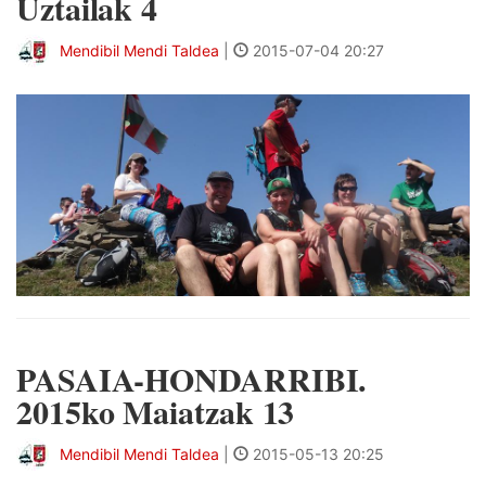
Uztailak 4
Mendibil Mendi Taldea
|
2015-07-04 20:27
PASAIA-HONDARRIBI.
2015ko Maiatzak 13
Mendibil Mendi Taldea
|
2015-05-13 20:25