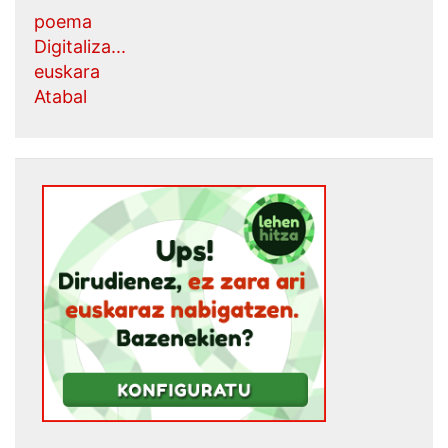
poema
Digitaliza...
euskara
Atabal